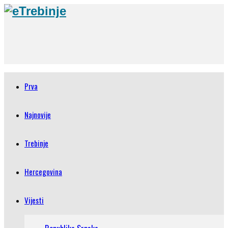
Prva
Najnovije
Trebinje
Hercegovina
Vijesti