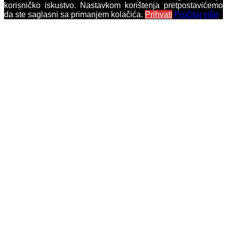
korisničko iskustvo. Nastavkom korištenja pretpostavićemo
da ste saglasni sa primanjem kolačića.
Prihvati
Pročitaj više