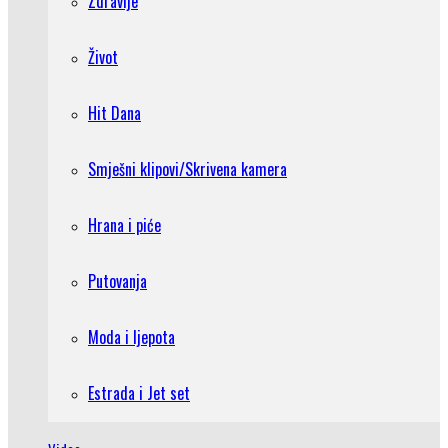
Zdravlje
Život
Hit Dana
Smješni klipovi/Skrivena kamera
Hrana i piće
Putovanja
Moda i ljepota
Estrada i Jet set