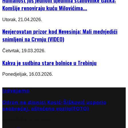
Humanost još jednom ujedinila stanovnike Gacka:
Komšije renoviraju kuću Milovićima...
Utorak, 21.04.2026.
Nevjerovatan prizor kod Nevesinja: Mali medvjedići
snimljeni na Crvnju (VIDEO)
Četvrtak, 19.03.2026.
Kakva je sudbina stare bolnice u Trebinju
Ponedjeljak, 16.03.2026.
Izdvajamo
Odron na dionici Kosić-Šišković usporio
saobraćaj, oštećeno vozilo(FOTO)
Ponedjeljak, 27.07.2026.