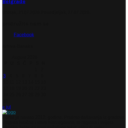
Belgrade
Utorak, 21.07.2026.
Ponedjeljak, 27.07.2026.
pridružite nam se
Facebook
Arhiva članaka
August 2026
P
U
S
Č
P
S
N
1
2
3
4
5
6
7
8
9
10
11
12
13
14
15
16
17
18
19
20
21
22
23
24
25
26
27
28
29
30
31
« jul
Portal je nastao 2012. godine. Pratimo dešavanja iz gradova
i mjesta Istočne i stare Hercegovine, te regiona i svijeta.
Ukoliko želite da nam pošaljete tekst, sliku ili neku