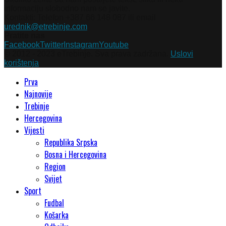
informaciju slobodno nam se javite.
Kontakti: Telefon +387 66 148 087 ili email
urednik@etrebinje.com
Pratite nas
Facebook
Twitter
Instagram
Youtube
© 2012 - 2023 eTrebinje. Sva prava zadržana.
Uslovi
korištenja
Prva
Najnovije
Trebinje
Hercegovina
Vijesti
Republika Srpska
Bosna i Hercegovina
Region
Svijet
Sport
Fudbal
Košarka