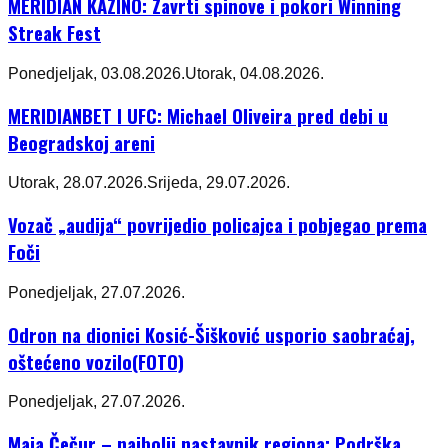
MERIDIAN KAZINO: Zavrti spinove i pokori Winning
Streak Fest
Ponedjeljak, 03.08.2026.
Utorak, 04.08.2026.
MERIDIANBET I UFC: Michael Oliveira pred debi u
Beogradskoj areni
Utorak, 28.07.2026.
Srijeda, 29.07.2026.
Vozač „audija“ povrijedio policajca i pobjegao prema
Foči
Ponedjeljak, 27.07.2026.
Odron na dionici Kosić-Šišković usporio saobraćaj,
oštećeno vozilo(FOTO)
Ponedjeljak, 27.07.2026.
Maja Čečur – najbolji nastavnik regiona: Podrška