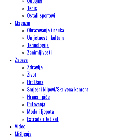
Odbojka
Tenis
Ostali sportovi
Magazin
Obrazovanje i nauka
Umjetnost i kultura
Tehnologija
Zanimljivosti
Zabava
Zdravlje
Život
Hit Dana
Smješni klipovi/Skrivena kamera
Hrana i piće
Putovanja
Moda i ljepota
Estrada i Jet set
Video
Mišljenja