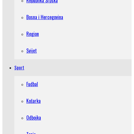
Republika Srpska
Bosna i Hercegovina
Region
Svijet
Sport
Fudbal
Košarka
Odbojka