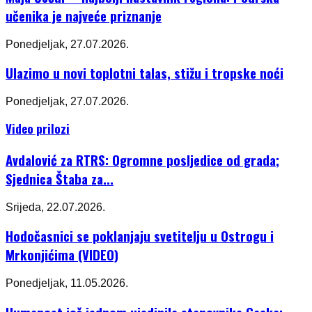
učenika je najveće priznanje
Ponedjeljak, 27.07.2026.
Ulazimo u novi toplotni talas, stižu i tropske noći
Ponedjeljak, 27.07.2026.
Video prilozi
Avdalović za RTRS: Ogromne posljedice od grada;
Sjednica Štaba za...
Srijeda, 22.07.2026.
Hodočasnici se poklanjaju svetitelju u Ostrogu i
Mrkonjićima (VIDEO)
Ponedjeljak, 11.05.2026.