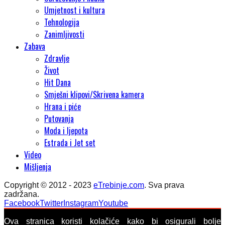
Umjetnost i kultura
Tehnologija
Zanimljivosti
Zabava
Zdravlje
Život
Hit Dana
Smješni klipovi/Skrivena kamera
Hrana i piće
Putovanja
Moda i ljepota
Estrada i Jet set
Video
Mišljenja
Copyright © 2012 - 2023
eTrebinje.com
. Sva prava
zadržana.
Facebook
Twitter
Instagram
Youtube
Ova stranica koristi kolačiće kako bi osigurali bolje