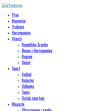
Prva
Najnovije
Trebinje
Hercegovina
Vijesti
Republika Srpska
Bosna i Hercegovina
Region
Svijet
Sport
Fudbal
Košarka
Odbojka
Tenis
Ostali sportovi
Magazin
Obrazovanje i nauka