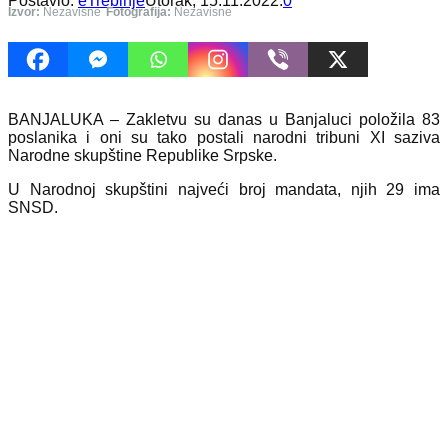
Postavio:
eTrebinje
Utorak, 15.11.2022.
0
Izvor:
Nezavisne
Fotografija:
Nezavisne
BANJALUKA – Zakletvu su danas u Banjaluci položila 83
poslanika i oni su tako postali narodni tribuni XI saziva
Narodne skupštine Republike Srpske.
U Narodnoj skupštini najveći broj mandata, njih 29 ima
SNSD.