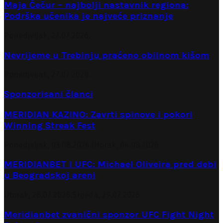
Maja Čečur – najbolji nastavnik regiona:
Podrška učenika je najveće priznanje
Ponedjeljak, 27.07.2026.
Nevrijeme u Trebinju praćeno obilnom kišom
Ponedjeljak, 27.07.2026.
Sponzorisani članci
MERIDIAN KAZINO: Zavrti spinove i pokori
Winning Streak Fest
Ponedjeljak, 03.08.2026.
Utorak, 04.08.2026.
MERIDIANBET I UFC: Michael Oliveira pred debi
u Beogradskoj areni
Utorak, 28.07.2026.
Srijeda, 29.07.2026.
Meridianbet zvanični sponzor UFC Fight Night