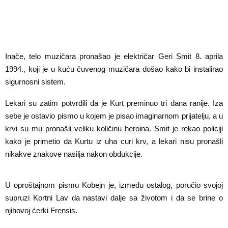
Inače, telo muzičara pronašao je električar Geri Smit 8. aprila
1994., koji je u kuću čuvenog muzičara došao kako bi instalirao
sigurnosni sistem.
Lekari su zatim potvrdili da je Kurt preminuo tri dana ranije. Iza
sebe je ostavio pismo u kojem je pisao imaginarnom prijatelju, a u
krvi su mu pronašli veliku količinu heroina. Smit je rekao policiji
kako je primetio da Kurtu iz uha curi krv, a lekari nisu pronašli
nikakve znakove nasilja nakon obdukcije.
Foto: Profimedia
U oproštajnom pismu Kobejn je, između ostalog, poručio svojoj
supruzi Kortni Lav da nastavi dalje sa životom i da se brine o
njihovoj ćerki Frensis.