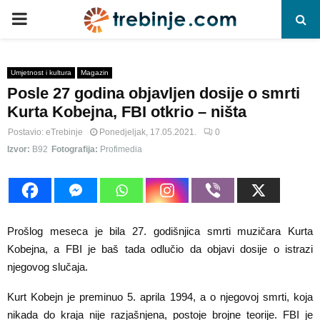
P
R
Umjetnost i kultura
Magazin
Posle 27 godina objavljen dosije o smrti
I
Kurta Kobejna, FBI otkrio – ništa
M
Postavio:
eTrebinje
Ponedjeljak, 17.05.2021.
0
Izvor:
B92
Fotografija:
Profimedia
A
R
Prošlog meseca je bila 27. godišnjica smrti muzičara Kurta
Y
Kobejna, a FBI je baš tada odlučio da objavi dosije o istrazi
njegovog slučaja.
M
Kurt Kobejn je preminuo 5. aprila 1994, a o njegovoj smrti, koja
nikada do kraja nije razjašnjena, postoje brojne teorije. FBI je