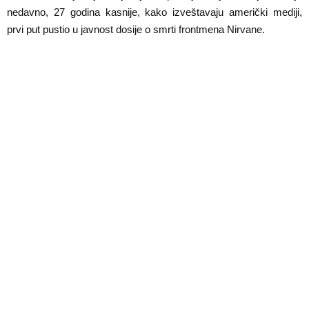
E
nedavno, 27 godina kasnije, kako izveštavaju američki mediji,
prvi put pustio u javnost dosije o smrti frontmena Nirvane.
N
U