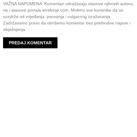
VAŽNA NAPOMENA: Komentari odražavaju stavove njihovih autora,
ne i stavove portala etrebinje.com. Molimo sve korisnike da se
suzdrže od vrijeđanja, psovanja i vulgarnog izražavanja.
Zadržavamo pravo da obrišemo komentar bez prethodne najave i
objašnjenja.