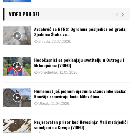
VIDEO PRILOZI
Avdalović za RTRS: Ogromne posljedice od grada;
Sjednica Štaba za...
Srijeda, 22.07.2026.
Hodočasnici se poklanjaju svetitelju u Ostrogu i
Mrkonjićima (VIDEO)
Ponedjeljak, 11.05.2026.
Humanost još jednom ujedinila stanovnike Gacka:
Komšije renoviraju kuću Milovićima...
Utorak, 21.04.2026.
Nevjerovatan prizor kod Nevesinja: Mali medvjedići
snimljeni na Crvnju (VIDEO)