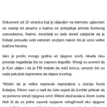
Dokument od 10 stranica koji je objavljen na internetu uglavnom
se sastoji od pisama u kojima se preispituje priroda Kurtovog
samoubistva. Naime, istražitelji su tada doneli zaključak da je
Kobejn presudio sebi vatrenim oružjem nakon što je uzeo velike
količine heroina.
Iako je prošlo mnogo godina od njegove smrti, nikada nisu
prestala nagađanja šta se zapravo dogodilo. Mnogi su uvereni da
je Kurt ubijen i da je FBI trebalo da traži krivca, umesto što su
sada pokušali neprimetno da objave izveštaj.
“Mislim da je velika nepravda napravljena u slučaju Kurta
Kobejna. Pišem vam u nadi da ćete uspeti da izvršite pritisak da
se ponovno istraži njegova smrt. Milioni obožavalaca širom sveta
hteli bi da se jedno zauvek razjasne nelogičnosti oko njegove