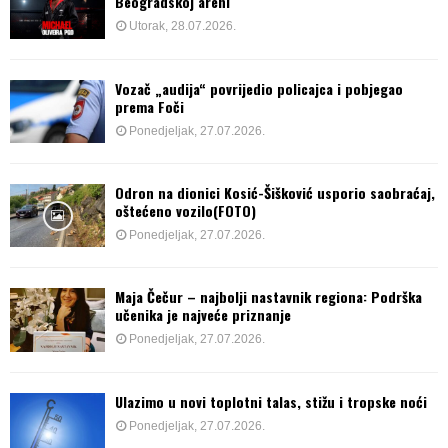
Beogradskoj areni
Utorak, 28.07.2026.
Vozač „audija“ povrijedio policajca i pobjegao
prema Foči
Ponedjeljak, 27.07.2026.
Odron na dionici Kosić-Šišković usporio saobraćaj,
oštećeno vozilo(FOTO)
Ponedjeljak, 27.07.2026.
Maja Čečur – najbolji nastavnik regiona: Podrška
učenika je najveće priznanje
Ponedjeljak, 27.07.2026.
Ulazimo u novi toplotni talas, stižu i tropske noći
Ponedjeljak, 27.07.2026.