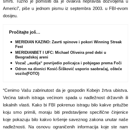
smrti. Tužno je pomisliti da je ovakva nepravda dozvoljena u
Americi”, piše u jednom pismu iz septembra 2003. u FBI-evom
dosijeu.
Pročitajte još…
MERIDIAN KAZINO: Zavrti spinove i pokori Winning Streak
Fest
MERIDIANBET I UFC: Michael Oliveira pred debi u
Beogradskoj areni
Vozač „audija“ povrijedio policajca i pobjegao prema Foči
Odron na dionici Kosić-Šišković usporio saobraćaj, oštećeno
vozilo(FOTO)
“Cenimo Vašu zabrinutost da je gospodin Kobejn žrtva ubistva.
Većina takvih istraga većinom spada u nadležnost državnih ili
lokalnih vlasti. Kako bi FBI pokrenuo istragu bilo kakve pritužbe
koju smo primili, moraju biti predstavljene specifične činjenice
koje pokazuju bilo kakvo kršenje saveznog zakona unutar naše
nadležnosti. Na osnovu ograničenih informacija koje ste nam