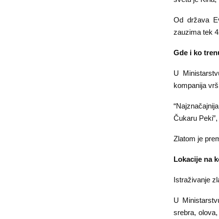
Od država Evr
zauzima tek 4
Gde i ko tren
U Ministarstv
kompanija vrši
“Najznačajnij
Čukaru Peki”, 
Zlatom je prem
Lokacije na ko
Istraživanje z
U Ministarstv
srebra, olova,