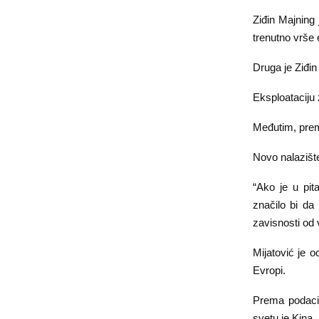
Ziđin Majning
trenutno vrše e
Druga je Ziđin
Eksploataciju
Međutim, prema
Novo nalazište
“Ako je u pit
značilo bi da
zavisnosti od v
Mijatović je 
Evropi.
Prema podacim
svetu je Kina, 