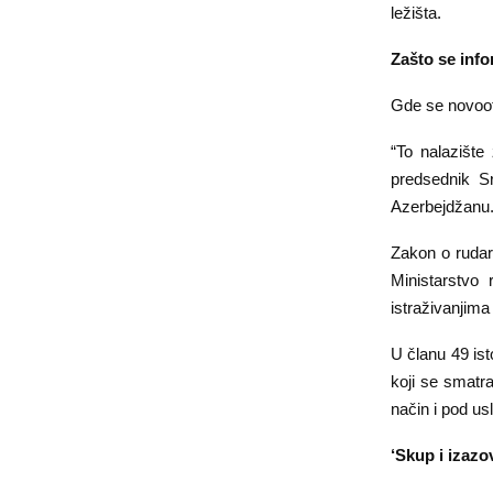
ležišta.
Zašto se info
Gde se novootk
“To nalazište
predsednik S
Azerbejdžanu
Zakon o rudar
Ministarstvo
istraživanjim
U članu 49 ist
koji se smatra
način i pod us
‘Skup i izaz