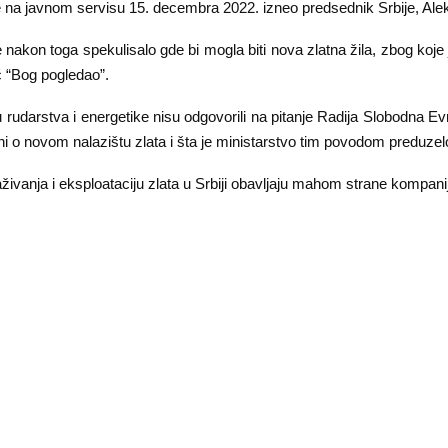
je na javnom servisu 15. decembra 2022. izneo predsednik Srbije, Ale
nakon toga spekulisalo gde bi mogla biti nova zlatna žila, zbog koje 
ć “Bog pogledao”.
 rudarstva i energetike nisu odgovorili na pitanje Radija Slobodna 
ani o novom nalazištu zlata i šta je ministarstvo tim povodom preduzel
živanja i eksploataciju zlata u Srbiji obavljaju mahom strane kompani