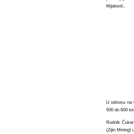
Mijatović.
U odnosu na t
500 do 600 ton
Rudnik Čukaru
(Zijin Mining)