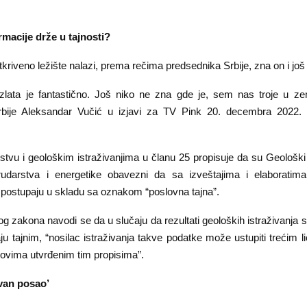
rmacije drže u tajnosti?
riveno ležište nalazi, prema rečima predsednika Srbije, zna on i još d
 zlata je fantastično. Još niko ne zna gde je, sem nas troje u zem
rbije Aleksandar Vučić u izjavi za TV Pink 20. decembra 2022.
.
stvu i geološkim istraživanjima u članu 25 propisuje da su Geološki 
 rudarstva i energetike obavezni da sa izveštajima i elaboratim
a postupaju u skladu sa oznakom “poslovna tajna”.
og zakona navodi se da u slučaju da rezultati geoloških istraživanja
ju tajnim, “nosilac istraživanja takve podatke može ustupiti trećim
lovima utvrđenim tim propisima”.
ovan posao’