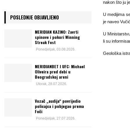
nakon što ju 
U medijima se 
POSLEDNJE OBJAVLJENO
je naveo Vuči
MERIDIAN KAZINO: Zavrti
U Ministarstvu
spinove i pokori Winning
li su informis
Streak Fest
Ponedjeljak, 03.08.2026.
Geološka istra
MERIDIANBET I UFC: Michael
Oliveira pred debi u
Beogradskoj areni
Utorak, 28.07.2026.
Vozač „audija“ povrijedio
policajca i pobjegao prema
Foči
Ponedjeljak, 27.07.2026.