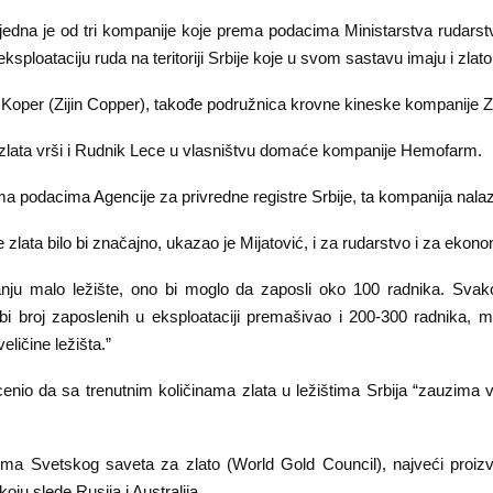
 jedna je od tri kompanije koje prema podacima Ministarstva rudarstv
ksploataciju ruda na teritoriji Srbije koje u svom sastavu imaju i zlato
 Koper (Zijin Copper), takođe podružnica krovne kineske kompanije Zi
 zlata vrši i Rudnik Lece u vlasništvu domaće kompanije Hemofarm.
 podacima Agencije za privredne registre Srbije, ta kompanija nalazi
 zlata bilo bi značajno, ukazao je Mijatović, i za rudarstvo i za ekonom
anju malo ležište, ono bi moglo da zaposli oko 100 radnika. Svak
 bi broj zaposlenih u eksploataciji premašivao i 200-300 radnika, m
eličine ležišta.”
ocenio da sa trenutnim količinama zlata u ležištima Srbija “zauzima 
a Svetskog saveta za zlato (World Gold Council), najveći proiz
koju slede Rusija i Australija.