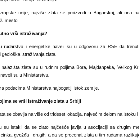
opske unije, najviše zlata se proizvodi u Bugarskoj, ali ona na 
2. mesto.
utno vrši istraživanja?
u rudarstva i energetike naveli su u odgovoru za RSE da trenut
 geološka istraživanja zlata.
a nalazišta zlata su u rudnim poljima Bora, Majdanpeka, Velikog Kri
naveli su u Ministarstvu.
a podacima Ministarstva najbogatiji istok zemlje.
jima se vrši istraživanje zlata u Srbiji
lata se obavlja na više od trideset lokacija, najvećim delom na istoku i
u su istakli da se zlato najčešće javlja u asocijaciji sa drugim me
 cinka, gvožđa i drugih, a da se procenat zlata u tim rudama razlikuj