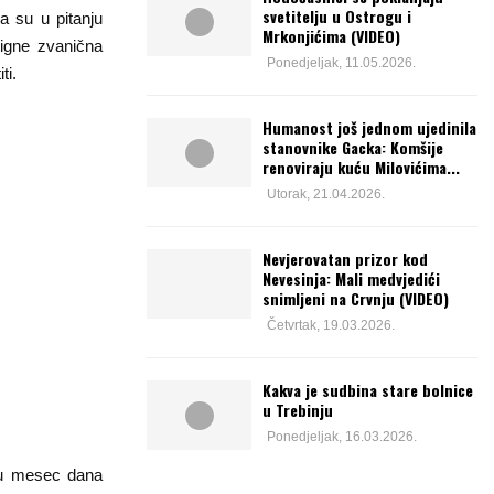
svetitelju u Ostrogu i
a su u pitanju
Mrkonjićima (VIDEO)
tigne zvanična
Ponedjeljak, 11.05.2026.
ti.
Humanost još jednom ujedinila
stanovnike Gacka: Komšije
renoviraju kuću Milovićima...
Utorak, 21.04.2026.
Nevjerovatan prizor kod
Nevesinja: Mali medvjedići
snimljeni na Crvnju (VIDEO)
Četvrtak, 19.03.2026.
Kakva je sudbina stare bolnice
u Trebinju
Ponedjeljak, 16.03.2026.
šću mesec dana