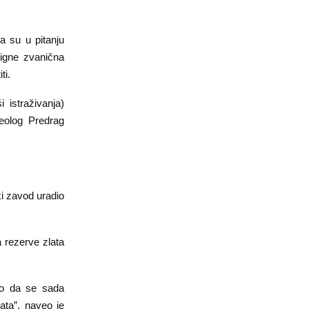
a su u pitanju
tigne zvanična
ti.
 istraživanja)
eolog Predrag
ki zavod uradio
a rezerve zlata
ko da se sada
ata”, naveo je