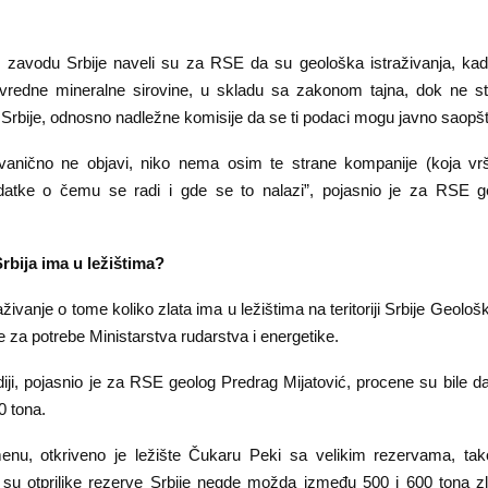
avodu Srbije naveli su za RSE da su geološka istraživanja, kad
 vredne mineralne sirovine, u skladu sa zakonom tajna, dok ne s
Srbije, odnosno nadležne komisije da se ti podaci mogu javno saopšti
anično ne objavi, niko nema osim te strane kompanije (koja vrši
datke o čemu se radi i gde se to nalazi”, pojasnio je za RSE g
Srbija ima u ležištima?
aživanje o tome koliko zlata ima u ležištima na teritoriji Srbije Geološ
e za potrebe Ministarstva rudarstva i energetike.
iji, pojasnio je za RSE geolog Predrag Mijatović, procene su bile d
0 tona.
nu, otkriveno je ležište Čukaru Peki sa velikim rezervama, ta
 su otprilike rezerve Srbije negde možda između 500 i 600 tona zl