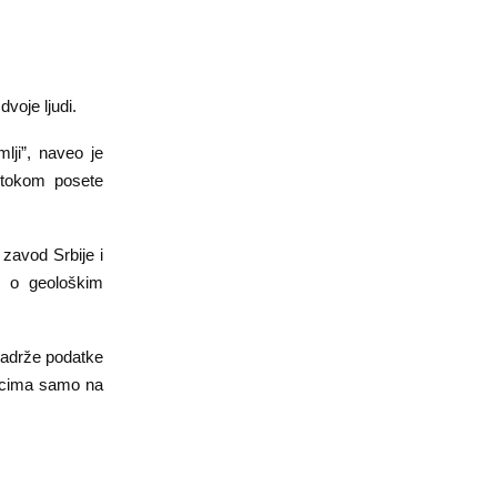
voje ljudi.
lji”, naveo je
 tokom posete
zavod Srbije i
a o geološkim
 sadrže podatke
 licima samo na