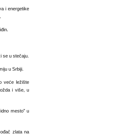
a i energetike
.
đin.
 se u stečaju.
iju u Srbiji.
o veće ležište
ožda i više, u
vidno mesto” u
vođač zlata na