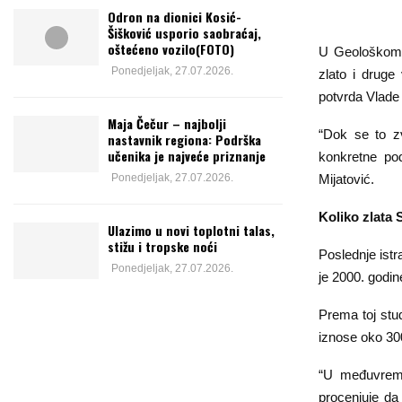
Odron na dionici Kosić-
Šišković usporio saobraćaj,
oštećeno vozilo(FOTO)
U Geološkom z
Ponedjeljak, 27.07.2026.
zlato i druge
potvrda Vlade 
Maja Čečur – najbolji
“Dok se to zv
nastavnik regiona: Podrška
učenika je najveće priznanje
konkretne po
Mijatović.
Ponedjeljak, 27.07.2026.
Koliko zlata 
Ulazimo u novi toplotni talas,
stižu i tropske noći
Poslednje istr
Ponedjeljak, 27.07.2026.
je 2000. godin
Prema toj stud
iznose oko 30
“U međuvreme
procenjuje da