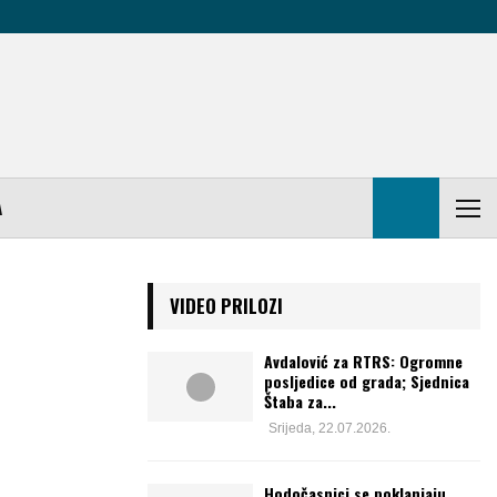
A
VIDEO PRILOZI
Avdalović za RTRS: Ogromne
posljedice od grada; Sjednica
Štaba za...
Srijeda, 22.07.2026.
Hodočasnici se poklanjaju