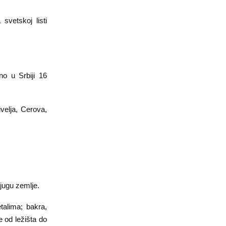
svetskoj listi
no u Srbiji 16
velja, Cerova,
 jugu zemlje.
talima; bakra,
e od ležišta do