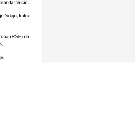
ksandar Vučić.
je Srbiju, kako
Evropa (RSE) da
o.
je.