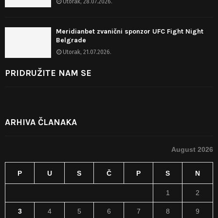
Utorak, 28.07.2026.
Meridianbet zvanični sponzor UFC Fight Night
Belgrade
Utorak, 21.07.2026.
PRIDRUŽITE NAM SE
ARHIVA ČLANAKA
August 2026
P
U
S
Č
P
S
N
1
2
3
4
5
6
7
8
9