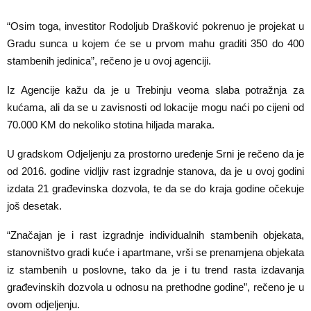
“Osim toga, investitor Rodoljub Drašković pokrenuo je projekat u
Gradu sunca u kojem će se u prvom mahu graditi 350 do 400
stambenih jedinica”, rečeno je u ovoj agenciji.
Iz Agencije kažu da je u Trebinju veoma slaba potražnja za
kućama, ali da se u zavisnosti od lokacije mogu naći po cijeni od
70.000 KM do nekoliko stotina hiljada maraka.
U gradskom Odjeljenju za prostorno uređenje Srni je rečeno da je
od 2016. godine vidljiv rast izgradnje stanova, da je u ovoj godini
izdata 21 građevinska dozvola, te da se do kraja godine očekuje
još desetak.
“Značajan je i rast izgradnje individualnih stambenih objekata,
stanovništvo gradi kuće i apartmane, vrši se prenamjena objekata
iz stambenih u poslovne, tako da je i tu trend rasta izdavanja
građevinskih dozvola u odnosu na prethodne godine”, rečeno je u
ovom odjeljenju.