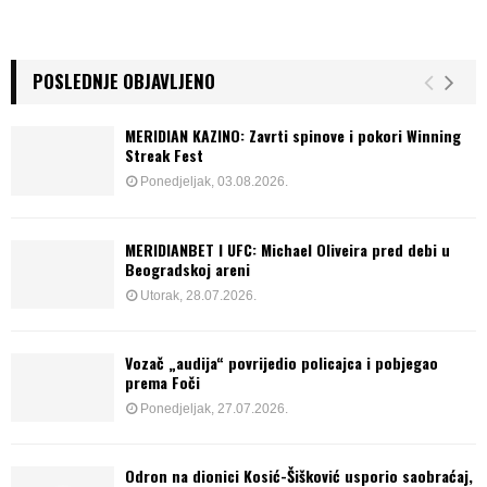
POSLEDNJE OBJAVLJENO
MERIDIAN KAZINO: Zavrti spinove i pokori Winning
Streak Fest
Ponedjeljak, 03.08.2026.
MERIDIANBET I UFC: Michael Oliveira pred debi u
Beogradskoj areni
Utorak, 28.07.2026.
Vozač „audija“ povrijedio policajca i pobjegao
prema Foči
Ponedjeljak, 27.07.2026.
Odron na dionici Kosić-Šišković usporio saobraćaj,