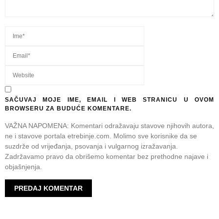
SAČUVAJ MOJE IME, EMAIL I WEB STRANICU U OVOM
BROWSERU ZA BUDUĆE KOMENTARE.
VAŽNA NAPOMENA: Komentari odražavaju stavove njihovih autora,
ne i stavove portala etrebinje.com. Molimo sve korisnike da se
suzdrže od vrijeđanja, psovanja i vulgarnog izražavanja.
Zadržavamo pravo da obrišemo komentar bez prethodne najave i
objašnjenja.