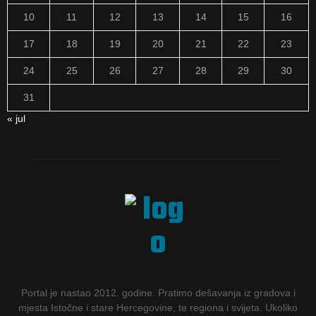
10
11
12
13
14
15
16
17
18
19
20
21
22
23
24
25
26
27
28
29
30
31
« jul
Portal je nastao 2012. godine. Pratimo dešavanja iz gradova i
mjesta Istočne i stare Hercegovine, te regiona i svijeta. Ukoliko