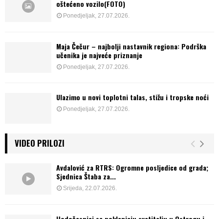
oštećeno vozilo(FOTO)
Ponedjeljak, 27.07.2026.
Maja Čečur – najbolji nastavnik regiona: Podrška
učenika je najveće priznanje
Ponedjeljak, 27.07.2026.
Ulazimo u novi toplotni talas, stižu i tropske noći
Ponedjeljak, 27.07.2026.
VIDEO PRILOZI
Avdalović za RTRS: Ogromne posljedice od grada;
Sjednica Štaba za...
Srijeda, 22.07.2026.
Hodočasnici se poklanjaju svetitelju u Ostrogu i