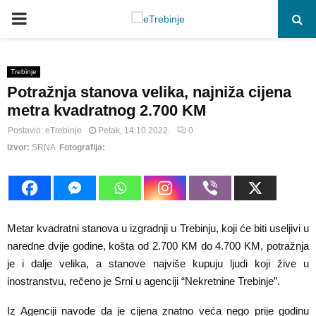
P
R
Trebinje
Potražnja stanova velika, najniža cijena
I
metra kvadratnog 2.700 KM
M
Postavio:
eTrebinje
Petak, 14.10.2022.
0
Izvor:
SRNA
Fotografija:
A
R
Metar kvadratni stanova u izgradnji u Trebinju, koji će biti useljivi u
Y
naredne dvije godine, košta od 2.700 KM do 4.700 KM, potražnja
je i dalje velika, a stanove najviše kupuju ljudi koji žive u
inostranstvu, rečeno je Srni u agenciji “Nekretnine Trebinje”.
M
Iz Agenciji navode da je cijena znatno veća nego prije godinu