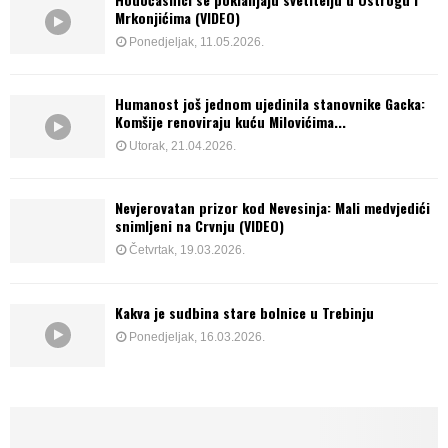
Mrkonjićima (VIDEO)
Ponedjeljak, 11.05.2026.
Humanost još jednom ujedinila stanovnike Gacka:
Komšije renoviraju kuću Milovićima...
Utorak, 21.04.2026.
Nevjerovatan prizor kod Nevesinja: Mali medvjedići
snimljeni na Crvnju (VIDEO)
Četvrtak, 19.03.2026.
Kakva je sudbina stare bolnice u Trebinju
Ponedjeljak, 16.03.2026.