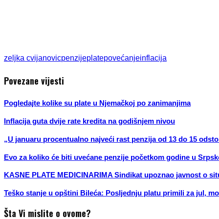
zeljka cvijanovic
penzije
plate
povećanje
inflacija
Povezane vijesti
Pogledajte kolike su plate u Njemačkoj po zanimanjima
Inflacija guta dvije rate kredita na godišnjem nivou
„U januaru procentualno najveći rast penzija od 13 do 15 odsto
Evo za koliko će biti uvećane penzije početkom godine u Srpsk
KASNE PLATE MEDICINARIMA Sindikat upoznao javnost o situa
Teško stanje u opštini Bileća: Posljednju platu primili za jul, m
Šta Vi mislite o ovome?