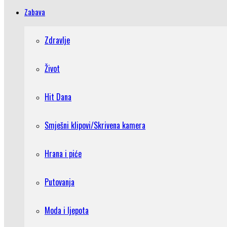
Zabava
Zdravlje
Život
Hit Dana
Smješni klipovi/Skrivena kamera
Hrana i piće
Putovanja
Moda i ljepota