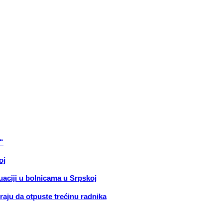
“
oj
ciji u bolnicama u Srpskoj
oraju da otpuste trećinu radnika