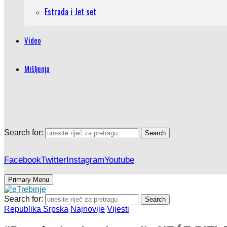
Estrada i Jet set
Video
Mišljenja
Search for:
Search
Facebook
Twitter
Instagram
Youtube
Primary Menu
Search for:
Search
Republika Srpska
Najnovije
Vijesti