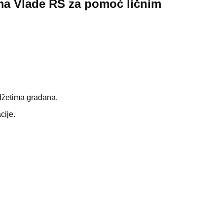
ma Vlade RS za pomoć ličnim
udžetima građana.
cije.