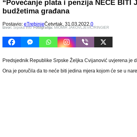
“Povećanje plata i penzija NEĆE BIT
budžetima građana
Postavio:
eTrebinje
Četvrtak, 31.03.2022.
0
Izvor:
Srpska Info
Fotografija:
MIOMIR JAKOVLJEVIĆ/RINGIER
Predsjednik Republike Srpske Željka Cvijanović uvjerena je d
Ona je poručila da to neće biti jedina mjera kojom će se u nare