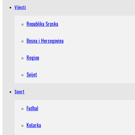
Vijesti
Republika Srpska
Bosna i Hercegovina
Region
Svijet
Sport
Fudbal
Košarka