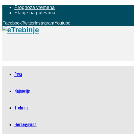
Prognoza vremena
Stanje na putevima
Facebook
Twitter
Instagram
Youtube
Prva
Najnovije
Trebinje
Hercegovina