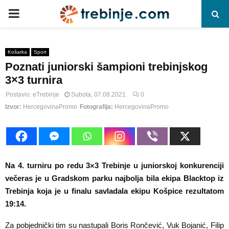
P
R
Košarka
Sport
Poznati juniorski šampioni trebinjskog
I
3×3 turnira
M
Postavio:
eTrebinje
Subota, 07.08.2021.
0
Izvor:
HercegovinaPromo
Fotografija:
HercegovinaPromo
A
R
Na 4. turniru po redu 3×3 Trebinje u juniorskoj konkurenciji
Y
večeras je u Gradskom parku najbolja bila ekipa Blacktop iz
Trebinja koja je u finalu savladala ekipu Košpice rezultatom
19:14.
M
Za pobjednički tim su nastupali Boris Rončević, Vuk Bojanić, Filip