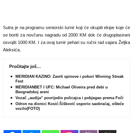
Sutra je na programu seniorski turnir koji će okupiti ekipe koje će
se boriti za novčanu nagradu od 2000 KM dok će drugoplasirani
osvojiti 1000 KM. I za ovaj turnir pehari su ručni rad vajara Željka
Aleksića.
Pročitajte još…
MERIDIAN KAZINO: Zavrti spinove i pokori Winning Streak
Fest
MERIDIANBET I UFC: Michael Oliveira pred debi u
Beogradskoj areni
Vozač „audija“ povrijedio policajca i pobjegao prema Foči
Odron na dionici Kosić-Šišković usporio saobraćaj, oštećeno
vozilo(FOTO)