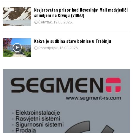
Nevjerovatan prizor kod Nevesinja: Mali medvjedići
snimljeni na Crvnju (VIDEO)
Četvrtak, 19.03.2026.
Kakva je sudbina stare bolnice u Trebinju
Ponedjeljak, 16.03.2026.