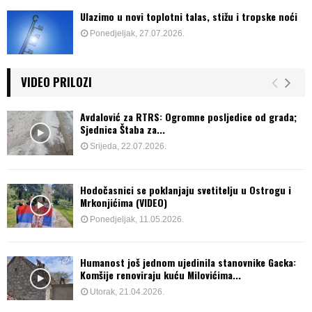
Ulazimo u novi toplotni talas, stižu i tropske noći
Ponedjeljak, 27.07.2026.
VIDEO PRILOZI
Avdalović za RTRS: Ogromne posljedice od grada;
Sjednica Štaba za...
Srijeda, 22.07.2026.
Hodočasnici se poklanjaju svetitelju u Ostrogu i
Mrkonjićima (VIDEO)
Ponedjeljak, 11.05.2026.
Humanost još jednom ujedinila stanovnike Gacka:
Komšije renoviraju kuću Milovićima...
Utorak, 21.04.2026.