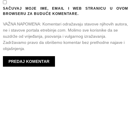
SAČUVAJ MOJE IME, EMAIL I WEB STRANICU U OVOM
BROWSERU ZA BUDUĆE KOMENTARE.
VAŽNA NAPOMENA: Komentari odražavaju stavove njihovih autora,
ne i stavove portala etrebinje.com. Molimo sve korisnike da se
suzdrže od vrijeđanja, psovanja i vulgarnog izražavanja.
Zadržavamo pravo da obrišemo komentar bez prethodne najave i
objašnjenja.