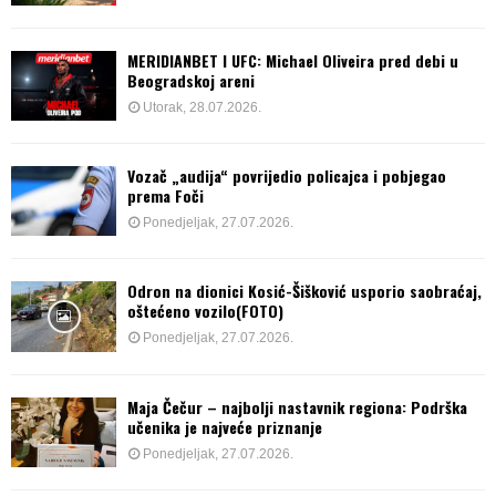
MERIDIANBET I UFC: Michael Oliveira pred debi u
Beogradskoj areni
Utorak, 28.07.2026.
Vozač „audija“ povrijedio policajca i pobjegao
prema Foči
Ponedjeljak, 27.07.2026.
Odron na dionici Kosić-Šišković usporio saobraćaj,
oštećeno vozilo(FOTO)
Ponedjeljak, 27.07.2026.
Maja Čečur – najbolji nastavnik regiona: Podrška
učenika je najveće priznanje
Ponedjeljak, 27.07.2026.