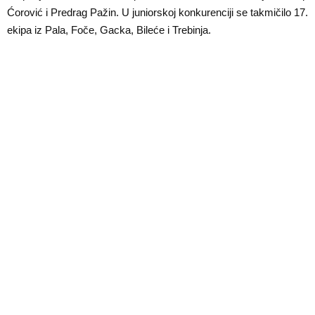
E
Ćorović i Predrag Pažin. U juniorskoj konkurenciji se takmičilo 17.
ekipa iz Pala, Foče, Gacka, Bileće i Trebinja.
N
U