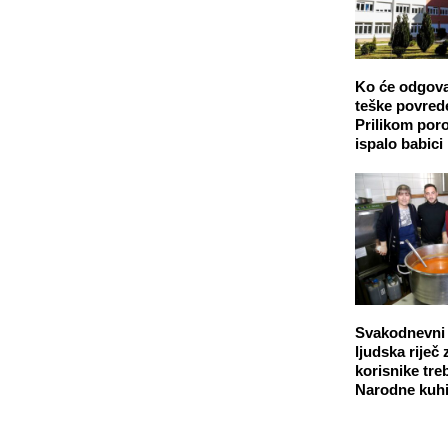
Ko će odgova
teške povred
Prilikom poro
ispalo babici
Svakodnevni o
ljudska riječ 
korisnike tre
Narodne kuhi