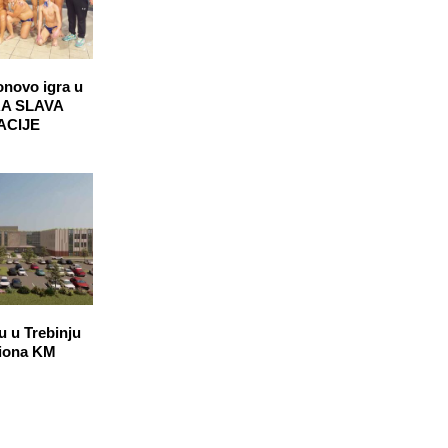
onovo igra u
RA SLAVA
ACIJE
u u Trebinju
liona KM