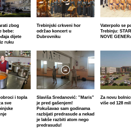
rati zbog
Trebinjski crkveni hor
Vaterpolo se p
e bebe:
održao koncert u
Trebinju: STA
đaja dijete
Dubrovniku
NOVE GENER
 iz ruku
broci i topla
Slaviša Sredanović: ”Maris”
Za novu bolnic
za sve
je pred gašenjem!
više od 128 mi
binjske
Pokušavao sam godinama
nje
razbijati predrasude a nekad
je lakše razbiti atom nego
predrasudu!