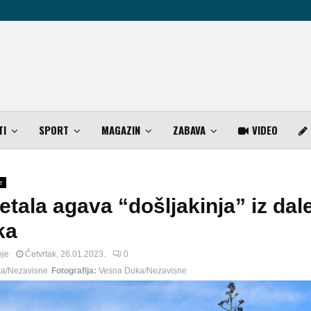
TI
SPORT
MAGAZIN
ZABAVA
VIDEO
e
etala agava “došljakinja” iz da
ka
nje
Četvrtak, 26.01.2023.
0
a/Nezavisne
Fotografija:
Vesna Duka/Nezavisne