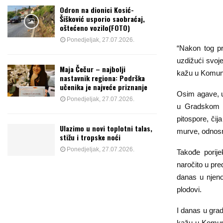
Odron na dionici Kosić-
Šišković usporio saobraćaj,
oštećeno vozilo(FOTO)
Ponedjeljak, 27.07.2026.
“Nakon tog pr
uzdižući svoje
Maja Čečur – najbolji
kažu u Komun
nastavnik regiona: Podrška
učenika je najveće priznanje
Osim agave, u
Ponedjeljak, 27.07.2026.
u Gradskom p
pitospore, čij
Ulazimo u novi toplotni talas,
murve, odnosno 
stižu i tropske noći
Ponedjeljak, 27.07.2026.
Takođe porij
naročito u pre
danas u njeno
plodovi.
I danas u grad
kažu u Komunal