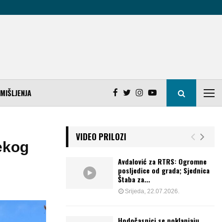
MIŠLJENJA
VIDEO PRILOZI
lekog
Avdalović za RTRS: Ogromne
posljedice od grada; Sjednica
Štaba za...
Srijeda, 22.07.2026.
Hodočasnici se poklanjaju