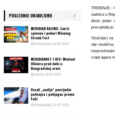
TREBINJE – U b
sadnica u Repu
POSLEDNJE OBJAVLJENO
desio jedan 
procvjetala je.
MERIDIAN KAZINO: Zavrti
spinove i pokori Winning
Streak Fest
Stručnjaci za
Ponedjeljak, 03.08.2026.
nije neobična
rasprostranje
cvijet agave n
MERIDIANBET I UFC: Michael
Oliveira pred debi u
Beogradskoj areni
Utorak, 28.07.2026.
Vozač „audija“ povrijedio
policajca i pobjegao prema
Foči
Ponedjeljak, 27.07.2026.