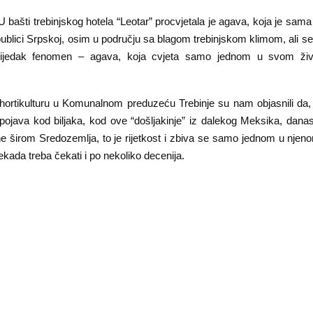
ašti trebinjskog hotela “Leotar” procvjetala je agava, koja je sama 
blici Srpskoj, osim u području sa blagom trebinjskom klimom, ali se
rijedak fenomen – agava, koja cvjeta samo jednom u svom živ
 hortikulturu u Komunalnom preduzeću Trebinje su nam objasnili da, 
 pojava kod biljaka, kod ove “došljakinje” iz dalekog Meksika, dan
ne širom Sredozemlja, to je rijetkost i zbiva se samo jednom u njeno
ekada treba čekati i po nekoliko decenija.