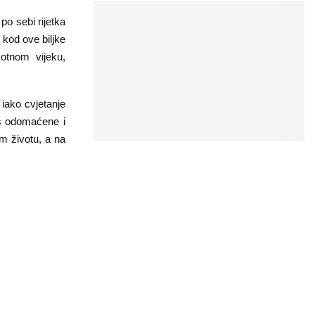
po sebi rijetka
 kod ove biljke
otnom vijeku,
iako cvjetanje
as odomaćene i
m životu, a na