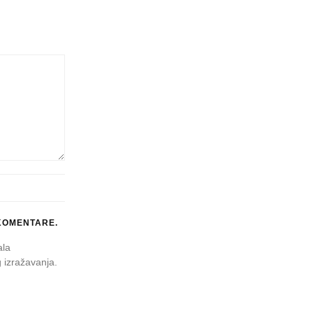
KOMENTARE.
ala
 izražavanja.