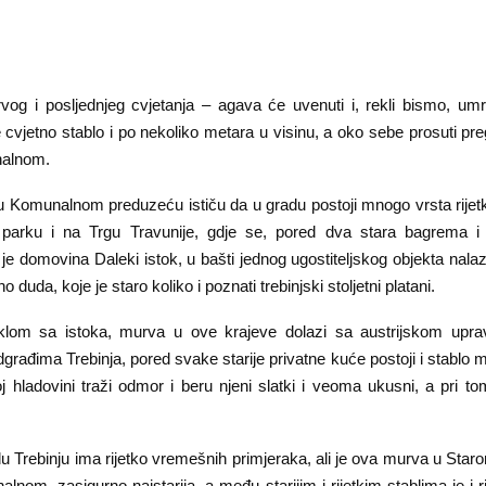
vog i posljednjeg cvjetanja – agava će uvenuti i, rekli bismo, umrij
 cvjetno stablo i po nekoliko metara u visinu, a oko sebe prosuti pr
alnom.
 Komunalnom preduzeću ističu da u gradu postoji mnogo vrsta rijetk
arku i na Trgu Travunije, gdje se, pored dva stara bagrema i 
a je domovina Daleki istok, u bašti jednog ugostiteljskog objekta nalazi
duda, koje je staro koliko i poznati trebinjski stoljetni platani.
eklom sa istoka, murva u ove krajeve dolazi sa austrijskom upra
dgrađima Trebinja, pored svake starije privatne kuće postoji i stablo m
j hladovini traži odmor i beru njeni slatki i veoma ukusni, a pri to
u Trebinju ima rijetko vremešnih primjeraka, ali je ova murva u Sta
nom, zasigurno najstarija, a među starijim i rijetkim stablima je i ri