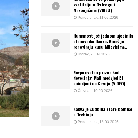
svetitelju u Ostrogu i
Mrkonjićima (VIDEO)
Ponedjeljak, 11.05.2026.
Humanost još jednom ujedinila
stanovnike Gacka: Komšije
renoviraju kuću Milovićima...
Utorak, 21.04.2026.
Nevjerovatan prizor kod
Nevesinja: Mali medvjedići
snimljeni na Crvnju (VIDEO)
Četvrtak, 19.03.2026.
Kakva je sudbina stare bolnice
u Trebinju
Ponedjeljak, 16.03.2026.