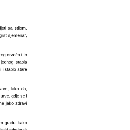
eti sa stilom,
egršt sjemena”,
og drveća i to
jednog stabla
 i stablo stare
vom, tako da,
urve, gdje se i
me jako zdravi
rom gradu, kako
jetki primjerak