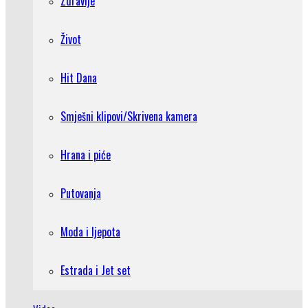
Zdravlje
Život
Hit Dana
Smješni klipovi/Skrivena kamera
Hrana i piće
Putovanja
Moda i ljepota
Estrada i Jet set