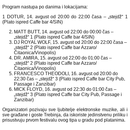
Program nastupa po danima i lokacijama:
1 DOTUR, 14. avgust od 20:00 do 22:00 časa – „stejdž“ 1
(Plato ispred Caffe bar 4/SIN)
MATT BUTT, 14. avgust od 22:00 do 00:00 čas –
„stejdž“ 1 (Plato ispred Caffe bar 4/SIN)
DJ ROYAL WOLF, 15. avgust od 20:00 do 22:00 časa –
„stejdž“ 2 (Plato ispred Caffe bar Azzaro/
Čitaonica/Vinopolis)
DR. AMIRA, 15. avgust od 22:00 do 01:00 čas –
„stejdž“ 2 (Plato ispred Caffe bar Azzaro/
Čitaonica/Vinopolis)
FRANCESCO THEODOLI, 16. avgust od 20:00 do
22:30 čas – „stejdž“ 3 (Plato ispred Caffe bar City Pub,
Passage i Zanzibar)
MICK FLOYD, 16. avgust od 22:30 do 01:00 čas –
„stejdž“ 3 (Plato ispred Caffe bar City Pub, Passage i
Zanzibar)
Organizatori pozivaju sve ljubitelje elektronske muzike, ali i
sve građane i goste Trebinja, da iskoriste jedinstvenu priliku i
prisustvuju prvom festivalu ovog tipa u gradu pod platanima.