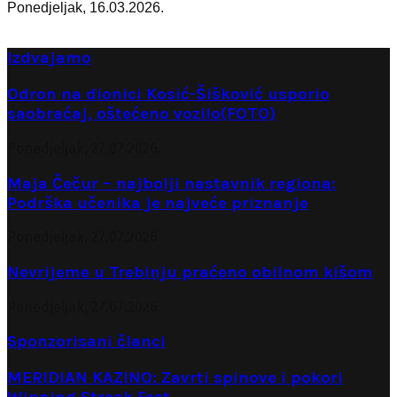
Ponedjeljak, 16.03.2026.
Izdvajamo
Odron na dionici Kosić-Šišković usporio
saobraćaj, oštećeno vozilo(FOTO)
Ponedjeljak, 27.07.2026.
Maja Čečur – najbolji nastavnik regiona:
Podrška učenika je najveće priznanje
Ponedjeljak, 27.07.2026.
Nevrijeme u Trebinju praćeno obilnom kišom
Ponedjeljak, 27.07.2026.
Sponzorisani članci
MERIDIAN KAZINO: Zavrti spinove i pokori