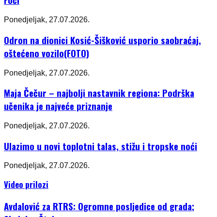
Ponedjeljak, 27.07.2026.
Odron na dionici Kosić-Šišković usporio saobraćaj,
oštećeno vozilo(FOTO)
Ponedjeljak, 27.07.2026.
Maja Čečur – najbolji nastavnik regiona: Podrška
učenika je najveće priznanje
Ponedjeljak, 27.07.2026.
Ulazimo u novi toplotni talas, stižu i tropske noći
Ponedjeljak, 27.07.2026.
Video prilozi
Avdalović za RTRS: Ogromne posljedice od grada;