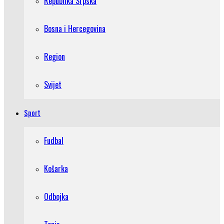
Republika Srpska
Bosna i Hercegovina
Region
Svijet
Sport
Fudbal
Košarka
Odbojka