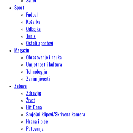
Svijet
Sport
Fudbal
Košarka
Odbojka
Tenis
Ostali sportovi
Magazin
Obrazovanje i nauka
Umjetnost i kultura
Tehnologija
Zanimljivosti
Zabava
Zdravlje
Život
Hit Dana
Smješni klipovi/Skrivena kamera
Hrana i piće
Putovanja