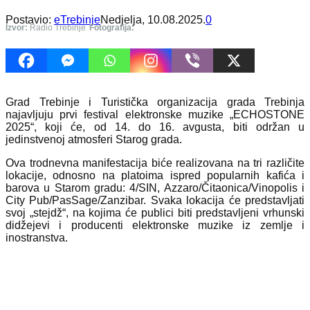
Postavio:
eTrebinje
Nedjelja, 10.08.2025.
0
Izvor:
Radio Trebinje
Fotografija:
Grad Trebinje i Turistička organizacija grada Trebinja
najavljuju prvi festival elektronske muzike „ECHOSTONE
2025“, koji će, od 14. do 16. avgusta, biti održan u
jedinstvenoj atmosferi Starog grada.
Ova trodnevna manifestacija biće realizovana na tri različite
lokacije, odnosno na platoima ispred popularnih kafića i
barova u Starom gradu: 4/SIN, Azzaro/Čitaonica/Vinopolis i
City Pub/PasSage/Zanzibar. Svaka lokacija će predstavljati
svoj „stejdž“, na kojima će publici biti predstavljeni vrhunski
didžejevi i producenti elektronske muzike iz zemlje i
inostranstva.