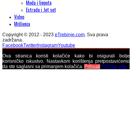
Moda i ljepota
Estrada i Jet set
Video
Mišljenja
Copyright © 2012 - 2023
eTrebinje.com
. Sva prava
zadržana.
Facebook
Twitter
Instagram
Youtube
Ova stranica koristi kolačiće kako bi osigurali bolje
korisničko iskustvo. Nastavkom korištenja pretpostavićemo
da ste saglasni sa primanjem kolačića.
Prihvati
Pročitaj više