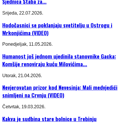
Sjednica Štaba za...
Srijeda, 22.07.2026.
Hodočasnici se poklanjaju svetitelju u Ostrogu i
Mrkonjićima (VIDEO)
Ponedjeljak, 11.05.2026.
Humanost još jednom ujedinila stanovnike Gacka:
Komšije renoviraju kuću Milovićima...
Utorak, 21.04.2026.
Nevjerovatan prizor kod Nevesinja: Mali medvjedići
snimljeni na Crvnju (VIDEO)
Četvrtak, 19.03.2026.
Kakva je sudbina stare bolnice u Trebinju