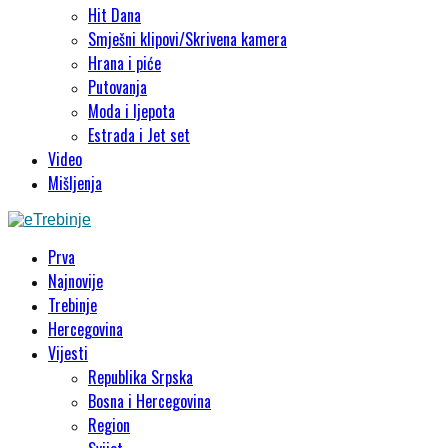
Hit Dana
Smješni klipovi/Skrivena kamera
Hrana i piće
Putovanja
Moda i ljepota
Estrada i Jet set
Video
Mišljenja
Prva
Najnovije
Trebinje
Hercegovina
Vijesti
Republika Srpska
Bosna i Hercegovina
Region