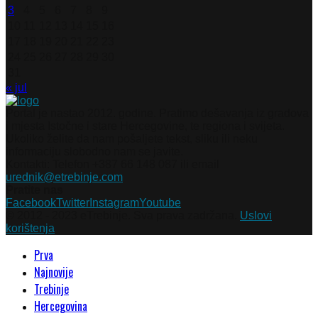
3
4
5
6
7
8
9
10
11
12
13
14
15
16
17
18
19
20
21
22
23
24
25
26
27
28
29
30
31
« jul
Portal je nastao 2012. godine. Pratimo dešavanja iz gradova
i mjesta Istočne i stare Hercegovine, te regiona i svijeta.
Ukoliko želite da nam pošaljete tekst, sliku ili neku
informaciju slobodno nam se javite.
Kontakti: Telefon +387 66 148 087 ili email
urednik@etrebinje.com
Pratite nas
Facebook
Twitter
Instagram
Youtube
© 2012 - 2023 eTrebinje. Sva prava zadržana.
Uslovi
korištenja
Prva
Najnovije
Trebinje
Hercegovina