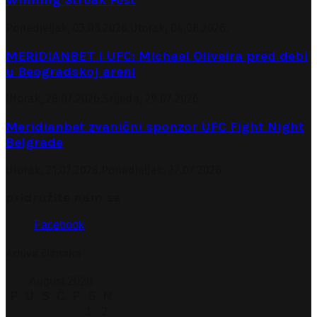
Winning Streak Fest
Ponedjeljak, 03.08.2026.
Utorak, 04.08.2026.
MERIDIANBET I UFC: Michael Oliveira pred debi
u Beogradskoj areni
Utorak, 28.07.2026.
Srijeda, 29.07.2026.
Meridianbet zvanični sponzor UFC Fight Night
Belgrade
Utorak, 21.07.2026.
Ponedjeljak, 27.07.2026.
pridružite nam se
Facebook
Arhiva članaka
August 2026
P
U
S
Č
P
S
N
1
2