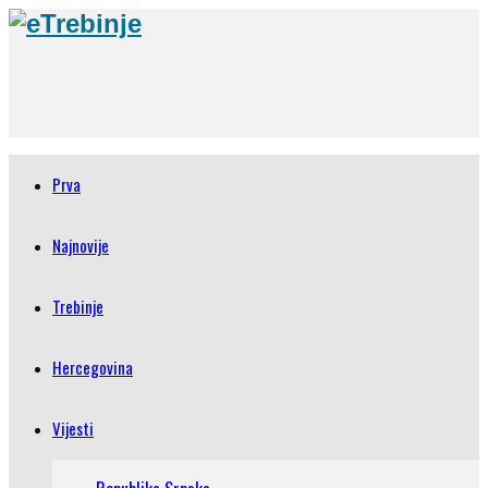
Prva
Najnovije
Trebinje
Hercegovina
Vijesti