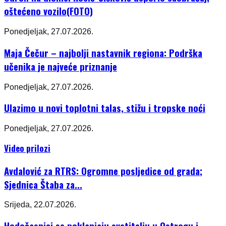
oštećeno vozilo(FOTO)
Ponedjeljak, 27.07.2026.
Maja Čečur – najbolji nastavnik regiona: Podrška
učenika je najveće priznanje
Ponedjeljak, 27.07.2026.
Ulazimo u novi toplotni talas, stižu i tropske noći
Ponedjeljak, 27.07.2026.
Video prilozi
Avdalović za RTRS: Ogromne posljedice od grada;
Sjednica Štaba za...
Srijeda, 22.07.2026.
Hodočasnici se poklanjaju svetitelju u Ostrogu i