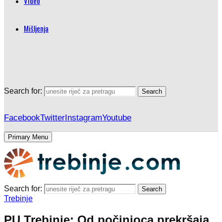
Video
Mišljenja
Search for:
Search
Facebook
Twitter
Instagram
Youtube
Primary Menu
Search for:
Search
Trebinje
PU Trebinje: Od počinioca prekršaja