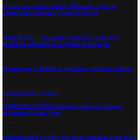
Odron na dionici Kosić-Šišković usporio
saobraćaj, oštećeno vozilo(FOTO)
Ponedjeljak, 27.07.2026.
Maja Čečur – najbolji nastavnik regiona:
Podrška učenika je najveće priznanje
Ponedjeljak, 27.07.2026.
Nevrijeme u Trebinju praćeno obilnom kišom
Ponedjeljak, 27.07.2026.
Sponzorisani članci
MERIDIAN KAZINO: Zavrti spinove i pokori
Winning Streak Fest
Ponedjeljak, 03.08.2026.
Utorak, 04.08.2026.
MERIDIANBET I UFC: Michael Oliveira pred debi