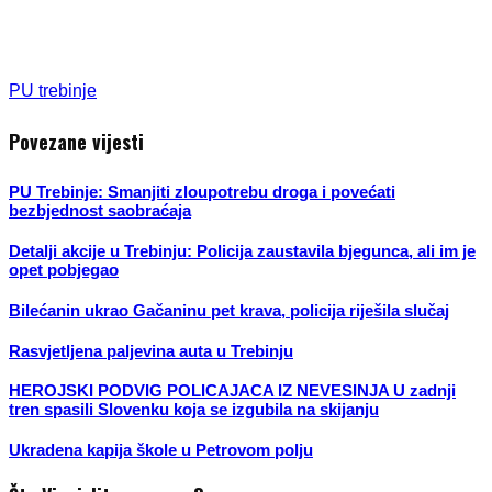
PU trebinje
Povezane vijesti
PU Trebinje: Smanjiti zloupotrebu droga i povećati
bezbjednost saobraćaja
Detalji akcije u Trebinju: Policija zaustavila bjegunca, ali im je
opet pobjegao
Bilećanin ukrao Gačaninu pet krava, policija riješila slučaj
Rasvjetljena paljevina auta u Trebinju
HEROJSKI PODVIG POLICAJACA IZ NEVESINJA U zadnji
tren spasili Slovenku koja se izgubila na skijanju
Ukradena kapija škole u Petrovom polju