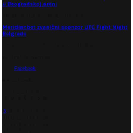
u Beogradskoj areni
Utorak, 28.07.2026.
Srijeda, 29.07.2026.
Meridianbet zvanični sponzor UFC Fight Night
Belgrade
Utorak, 21.07.2026.
Ponedjeljak, 27.07.2026.
pridružite nam se
Facebook
Arhiva članaka
August 2026
P
U
S
Č
P
S
N
1
2
3
4
5
6
7
8
9
10
11
12
13
14
15
16
17
18
19
20
21
22
23
24
25
26
27
28
29
30