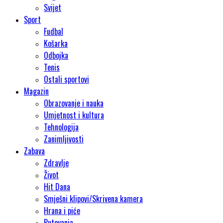
Svijet
Sport
Fudbal
Košarka
Odbojka
Tenis
Ostali sportovi
Magazin
Obrazovanje i nauka
Umjetnost i kultura
Tehnologija
Zanimljivosti
Zabava
Zdravlje
Život
Hit Dana
Smješni klipovi/Skrivena kamera
Hrana i piće
Putovanja