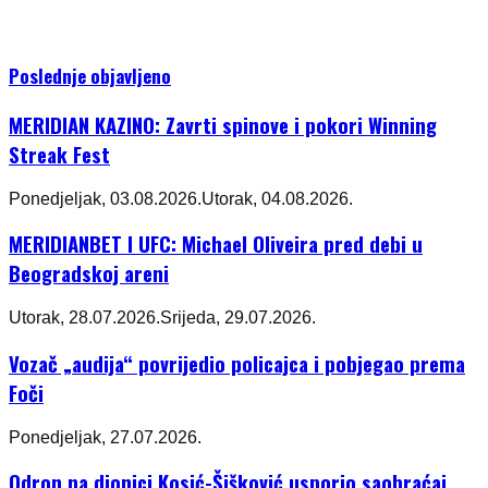
Poslednje objavljeno
MERIDIAN KAZINO: Zavrti spinove i pokori Winning
Streak Fest
Ponedjeljak, 03.08.2026.
Utorak, 04.08.2026.
MERIDIANBET I UFC: Michael Oliveira pred debi u
Beogradskoj areni
Utorak, 28.07.2026.
Srijeda, 29.07.2026.
Vozač „audija“ povrijedio policajca i pobjegao prema
Foči
Ponedjeljak, 27.07.2026.
Odron na dionici Kosić-Šišković usporio saobraćaj,