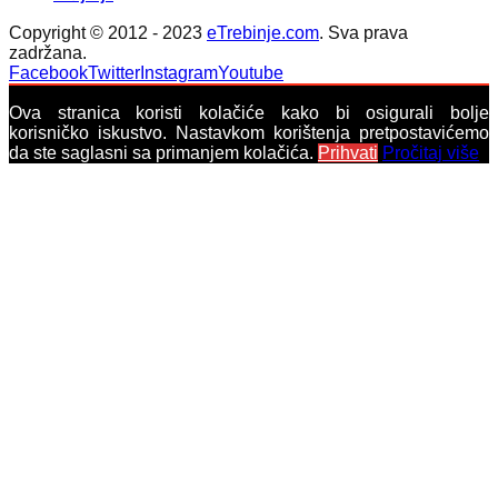
Copyright © 2012 - 2023
eTrebinje.com
. Sva prava
zadržana.
Facebook
Twitter
Instagram
Youtube
Ova stranica koristi kolačiće kako bi osigurali bolje
korisničko iskustvo. Nastavkom korištenja pretpostavićemo
da ste saglasni sa primanjem kolačića.
Prihvati
Pročitaj više