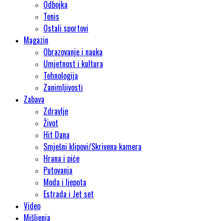
Odbojka
Tenis
Ostali sportovi
Magazin
Obrazovanje i nauka
Umjetnost i kultura
Tehnologija
Zanimljivosti
Zabava
Zdravlje
Život
Hit Dana
Smješni klipovi/Skrivena kamera
Hrana i piće
Putovanja
Moda i ljepota
Estrada i Jet set
Video
Mišljenja