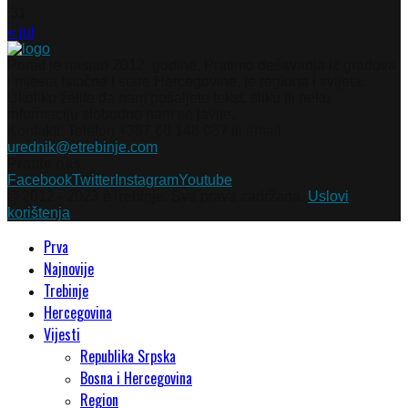
31
« jul
Portal je nastao 2012. godine. Pratimo dešavanja iz gradova
i mjesta Istočne i stare Hercegovine, te regiona i svijeta.
Ukoliko želite da nam pošaljete tekst, sliku ili neku
informaciju slobodno nam se javite.
Kontakti: Telefon +387 66 148 087 ili email
urednik@etrebinje.com
Pratite nas
Facebook
Twitter
Instagram
Youtube
© 2012 - 2023 eTrebinje. Sva prava zadržana.
Uslovi
korištenja
Prva
Najnovije
Trebinje
Hercegovina
Vijesti
Republika Srpska
Bosna i Hercegovina
Region