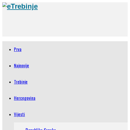
Prva
Najnovije
Trebinje
Hercegovina
Vijesti