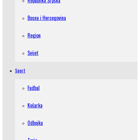
Republika Srpska
Bosna i Hercegovina
Region
Svijet
Sport
Fudbal
Košarka
Odbojka