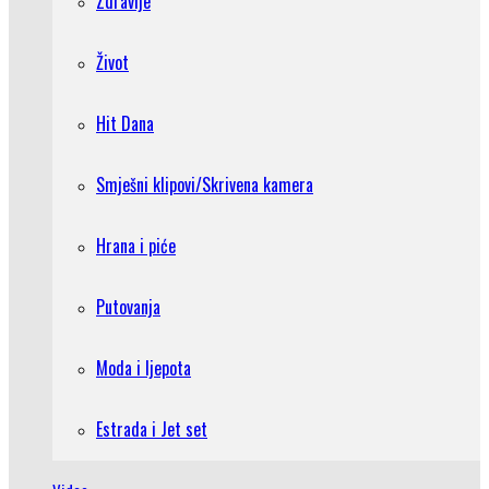
Zdravlje
Život
Hit Dana
Smješni klipovi/Skrivena kamera
Hrana i piće
Putovanja
Moda i ljepota
Estrada i Jet set