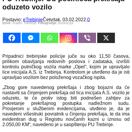
oduzeto vozilo
Postavio:
eTrebinje
Četvrtak, 03.02.2022.
0
Izvor:
Radio Trebinje
Fotografija:
Ilustracija
Pripadnici trebinjske policije juče su oko 11,50 časova,
prilikom obavljanja redovnih poslova i zadataka, izvršili
kontrolu putničkog vozila marke „Opel“, kojim je upravljalo
lice inicijala A.S. iz Trebinja. Kontrolom je utvrđeno da je isti
upravljao vozilom bez položenog vozačkog ispita.
„Zbog gore navedenog prekršaja i zbog bojazni da će
nastaviti sa činjenjem prekršaja od lica inicijala A.S. vozilo je
oduzeto, te će protiv istog biti podnešen zahtjev za
pokretanje prekršajnog postupka nadležnom sudu.
Provjerom u službenim evidencijama, utvđeno je, da je
navedeni višestruki povratnik u činjenju prekršaja, te da ima
evidentiran dug u Registru novčanih kazni u iznosu od
2.050,00 KM“, navedeno je u saopštenju PU Trebinje.