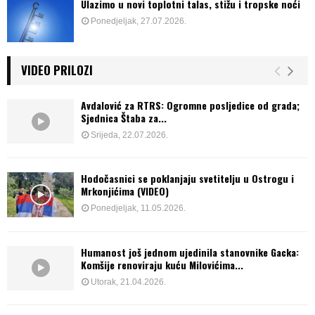
Ulazimo u novi toplotni talas, stižu i tropske noći
Ponedjeljak, 27.07.2026.
VIDEO PRILOZI
Avdalović za RTRS: Ogromne posljedice od grada;
Sjednica Štaba za...
Srijeda, 22.07.2026.
Hodočasnici se poklanjaju svetitelju u Ostrogu i
Mrkonjićima (VIDEO)
Ponedjeljak, 11.05.2026.
Humanost još jednom ujedinila stanovnike Gacka:
Komšije renoviraju kuću Milovićima...
Utorak, 21.04.2026.