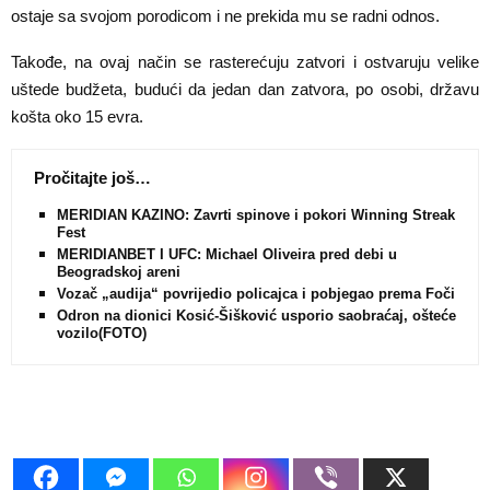
ostaje sa svojom porodicom i ne prekida mu se radni odnos.
Takođe, na ovaj način se rasterećuju zatvori i ostvaruju velike
uštede budžeta, budući da jedan dan zatvora, po osobi, državu
košta oko 15 evra.
Pročitajte još…
MERIDIAN KAZINO: Zavrti spinove i pokori Winning Streak
Fest
MERIDIANBET I UFC: Michael Oliveira pred debi u
Beogradskoj areni
Vozač „audija“ povrijedio policajca i pobjegao prema Foči
Odron na dionici Kosić-Šišković usporio saobraćaj, oštećeno
vozilo(FOTO)