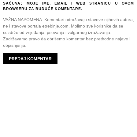
SAČUVAJ MOJE IME, EMAIL I WEB STRANICU U OVOM
BROWSERU ZA BUDUĆE KOMENTARE.
VAŽNA NAPOMENA: Komentari odražavaju stavove njihovih autora,
ne i stavove portala etrebinje.com. Molimo sve korisnike da se
suzdrže od vrijeđanja, psovanja i vulgarnog izražavanja.
Zadržavamo pravo da obrišemo komentar bez prethodne najave i
objašnjenja.