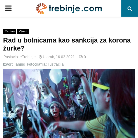
P
R
Region
Vijesti
Rad u bolnicama kao sankcija za korona
I
žurke?
M
Postavio:
eTrebinje
Utorak, 16.03.2021.
0
Izvor:
Tanjug
Fotografija:
Ilustracija
A
R
Y
M