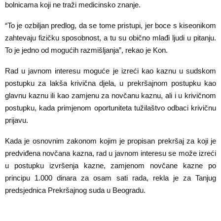
bolnicama koji ne traži medicinsko znanje.
“To je ozbiljan predlog, da se tome pristupi, jer boce s kiseonikom
zahtevaju fizičku sposobnost, a tu su obično mlađi ljudi u pitanju.
To je jedno od mogućih razmišljanja”, rekao je Kon.
Rad u javnom interesu moguće je izreći kao kaznu u sudskom
postupku za lakša krivična djela, u prekršajnom postupku kao
glavnu kaznu ili kao zamjenu za novčanu kaznu, ali i u krivičnom
postupku, kada primjenom oportuniteta tužilaštvo odbaci krivičnu
prijavu.
Kada je osnovnim zakonom kojim je propisan prekršaj za koji je
predviđena novčana kazna, rad u javnom interesu se može izreći
u postupku izvršenja kazne, zamjenom novčane kazne po
principu 1.000 dinara za osam sati rada, rekla je za Tanjug
predsjednica Prekršajnog suda u Beogradu.