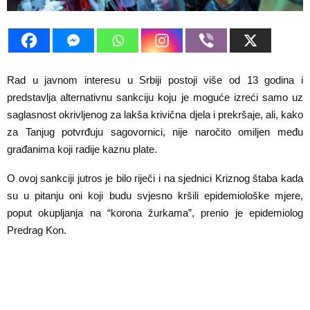
E
N
U
Rad u javnom interesu u Srbiji postoji više od 13 godina i
predstavlja alternativnu sankciju koju je moguće izreći samo uz
saglasnost okrivljenog za lakša krivična djela i prekršaje, ali, kako
za Tanjug potvrđuju sagovornici, nije naročito omiljen među
građanima koji radije kaznu plate.
O ovoj sankciji jutros je bilo riječi i na sjednici Kriznog štaba kada
su u pitanju oni koji budu svjesno kršili epidemiološke mjere,
poput okupljanja na “korona žurkama”, prenio je epidemiolog
Predrag Kon.