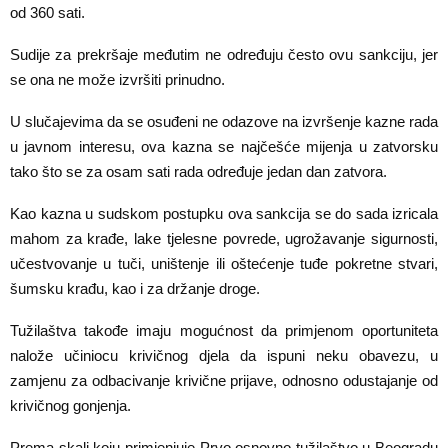
od 360 sati.
Sudije za prekršaje međutim ne određuju često ovu sankciju, jer
se ona ne može izvršiti prinudno.
U slučajevima da se osuđeni ne odazove na izvršenje kazne rada
u javnom interesu, ova kazna se najčešće mijenja u zatvorsku
tako što se za osam sati rada određuje jedan dan zatvora.
Kao kazna u sudskom postupku ova sankcija se do sada izricala
mahom za krađe, lake tjelesne povrede, ugrožavanje sigurnosti,
učestvovanje u tuči, uništenje ili oštećenje tuđe pokretne stvari,
šumsku krađu, kao i za držanje droge.
Tužilaštva takođe imaju mogućnost da primjenom oportuniteta
nalože učiniocu krivičnog djela da ispuni neku obavezu, u
zamjenu za odbacivanje krivične prijave, odnosno odustajanje od
krivičnog gonjenja.
Prema skali koju primjenjuje Prvo osnovno tužilaštvo u Beogradu