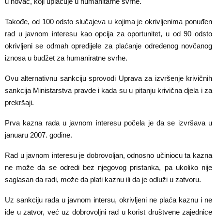
u novac, koji uplaćuje u humanitarne svrhe.
Takođe, od 100 odsto slučajeva u kojima je okrivljenima ponuđen
rad u javnom interesu kao opcija za oportunitet, u od 90 odsto
okrivljeni se odmah opredijele za plaćanje određenog novčanog
iznosa u budžet za humaniratne svrhe.
Ovu alternativnu sankciju sprovodi Uprava za izvršenje krivičnih
sankcija Ministarstva pravde i kada su u pitanju krivična djela i za
prekršaji.
Prva kazna rada u javnom interesu počela je da se izvršava u
januaru 2007. godine.
Rad u javnom interesu je dobrovoljan, odnosno učiniocu ta kazna
ne može da se odredi bez njegovog pristanka, pa ukoliko nije
saglasan da radi, može da plati kaznu ili da je odluži u zatvoru.
Uz sankciju rada u javnom intersu, okrivljeni ne plaća kaznu i ne
ide u zatvor, već uz dobrovoljni rad u korist društvene zajednice