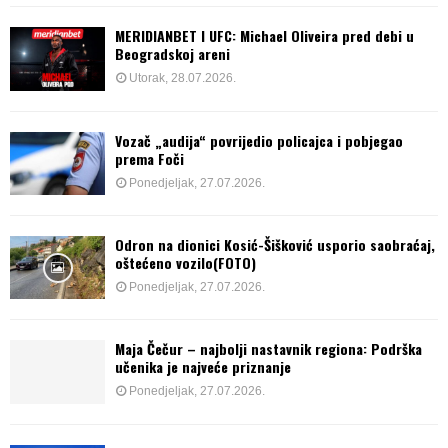
MERIDIANBET I UFC: Michael Oliveira pred debi u
Beogradskoj areni
Utorak, 28.07.2026.
Vozač „audija“ povrijedio policajca i pobjegao
prema Foči
Ponedjeljak, 27.07.2026.
Odron na dionici Kosić-Šišković usporio saobraćaj,
oštećeno vozilo(FOTO)
Ponedjeljak, 27.07.2026.
Maja Čečur – najbolji nastavnik regiona: Podrška
učenika je najveće priznanje
Ponedjeljak, 27.07.2026.