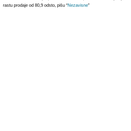
E
rastu prodaje od 80,9 odsto, pišu “
Nezavisne
”
N
U