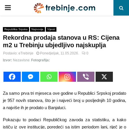
P
R
Republika Srpska
Najnovije
Vijesti
Rekordna prodaja stanova u RS: Cijena
I
m2 u Trebinju ubjedljivo najskuplja
M
Postavio:
eTrebinje
Ponedjeljak, 11.05.2026.
0
Izvor:
Nezavisne
Fotografija:
A
R
Za samo prva tri mjeseca ove godine u Republici Srpskoj prodato
Y
je 957 novih stanova, što je i najveći broj u posljednjih 10 godina,
a najviše ih je prodato u Banjaluci.
M
Pokazuju to podaci Republičkog zavoda za statistiku, a kako
ističu iz ove institucije, poredeći sa istim periodom lani, riječ je o