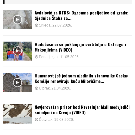
Avdalović za RTRS: Ogromne posljedice od grada;
Sjednica Štaba za...
Srijeda, 22.07.2026.
Hodočasnici se poklanjaju svetitelju u Ostrogu i
Mrkonjićima (VIDEO)
Ponedjeljak, 11.05.2026.
Humanost još jednom ujedinila stanovnike Gacka:
Komšije renoviraju kuću Milovićima...
Utorak, 21.04.2026.
Nevjerovatan prizor kod Nevesinja: Mali medvjedići
snimljeni na Crvnju (VIDEO)
Četvrtak, 19.03.2026.