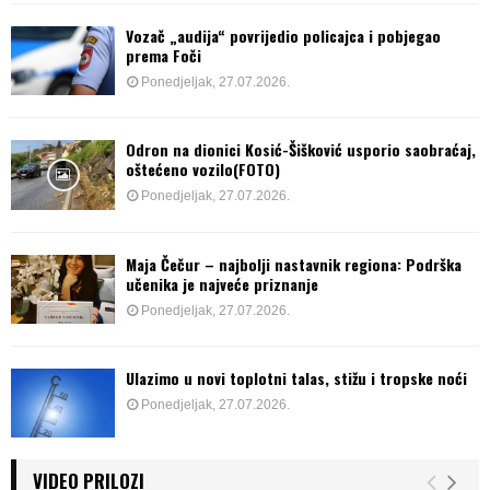
Vozač „audija“ povrijedio policajca i pobjegao
prema Foči
Ponedjeljak, 27.07.2026.
Odron na dionici Kosić-Šišković usporio saobraćaj,
oštećeno vozilo(FOTO)
Ponedjeljak, 27.07.2026.
Maja Čečur – najbolji nastavnik regiona: Podrška
učenika je najveće priznanje
Ponedjeljak, 27.07.2026.
Ulazimo u novi toplotni talas, stižu i tropske noći
Ponedjeljak, 27.07.2026.
VIDEO PRILOZI