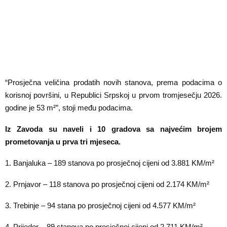
“Prosječna veličina prodatih novih stanova, prema podacima o
korisnoj površini, u Republici Srpskoj u prvom tromjesečju 2026.
godine je 53 m²”, stoji među podacima.
Iz Zavoda su naveli i 10 gradova sa najvećim brojem
prometovanja u prva tri mjeseca.
1. Banjaluka – 189 stanova po prosječnoj cijeni od 3.881 KM/m²
2. Prnjavor – 118 stanova po prosječnoj cijeni od 2.174 KM/m²
3. Trebinje – 94 stana po prosječnoj cijeni od 4.577 KM/m²
4. Prijedor – 89 stanova po prosječnoj cijeni od 2.711 KM/m²