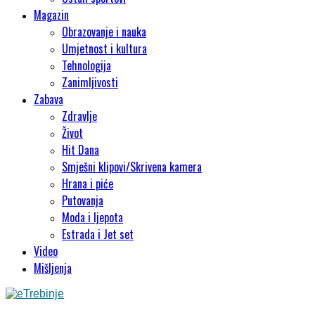
Magazin
Obrazovanje i nauka
Umjetnost i kultura
Tehnologija
Zanimljivosti
Zabava
Zdravlje
Život
Hit Dana
Smješni klipovi/Skrivena kamera
Hrana i piće
Putovanja
Moda i ljepota
Estrada i Jet set
Video
Mišljenja