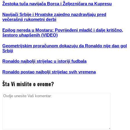
Žestoka tuča navijača Borca i Željezničara na Kupresu
Navijači Srbije i Hrvatske zajedno nazdravljaju pred
večerašnji rukometni derbi
Epilog nereda u Mostaru: Povrijeđeni mladić i dalje kritično,
šestoro uhapšenih (VIDEO)
Geometrijskim proračunom dokazuju da Ronaldo nije dao gol
Srbiji
Ronaldo najbolji strijelac u istoriji fudbala
Ronaldo postao najbolji strijelac svih vremena
Šta Vi mislite o ovome?