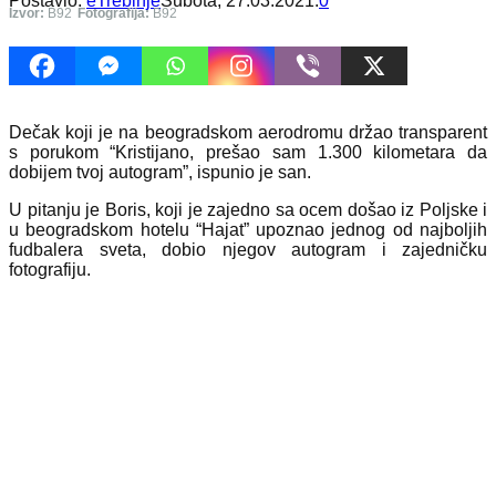
Postavio:
eTrebinje
Subota, 27.03.2021.
0
Izvor:
B92
Fotografija:
B92
Dečak koji je na beogradskom aerodromu držao transparent
s porukom “Kristijano, prešao sam 1.300 kilometara da
dobijem tvoj autogram”, ispunio je san.
U pitanju je Boris, koji je zajedno sa ocem došao iz Poljske i
u beogradskom hotelu “Hajat” upoznao jednog od najboljih
fudbalera sveta, dobio njegov autogram i zajedničku
fotografiju.