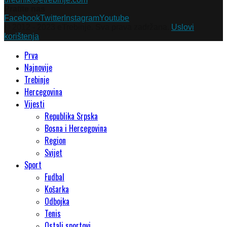
Pratite nas
Facebook
Twitter
Instagram
Youtube
© 2012 - 2023 eTrebinje. Sva prava zadržana.
Uslovi
korištenja
Prva
Najnovije
Trebinje
Hercegovina
Vijesti
Republika Srpska
Bosna i Hercegovina
Region
Svijet
Sport
Fudbal
Košarka
Odbojka
Tenis
Ostali sportovi