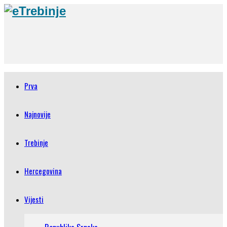
Prva
Najnovije
Trebinje
Hercegovina
Vijesti