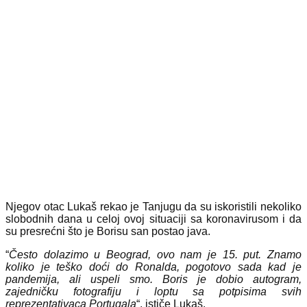
Njegov otac Lukaš rekao je Tanjugu da su iskoristili nekoliko
slobodnih dana u celoj ovoj situaciji sa koronavirusom i da
su presrećni što je Borisu san postao java.
“
Često dolazimo u Beograd, ovo nam je 15. put. Znamo
koliko je teško doći do Ronalda, pogotovo sada kad je
pandemija, ali uspeli smo. Boris je dobio autogram,
zajedničku fotografiju i loptu sa potpisima svih
reprezentativaca Portugala
“, ističe Lukaš.