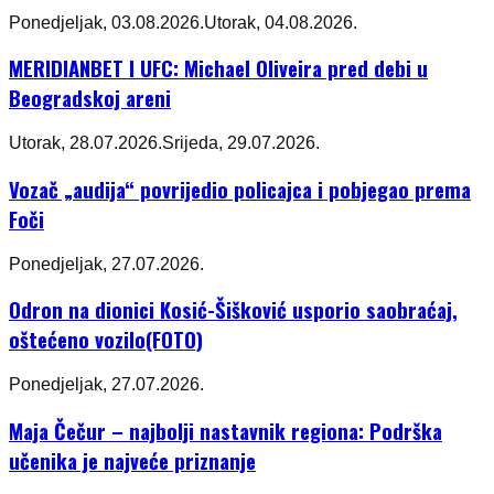
Ponedjeljak, 03.08.2026.
Utorak, 04.08.2026.
MERIDIANBET I UFC: Michael Oliveira pred debi u
Beogradskoj areni
Utorak, 28.07.2026.
Srijeda, 29.07.2026.
Vozač „audija“ povrijedio policajca i pobjegao prema
Foči
Ponedjeljak, 27.07.2026.
Odron na dionici Kosić-Šišković usporio saobraćaj,
oštećeno vozilo(FOTO)
Ponedjeljak, 27.07.2026.
Maja Čečur – najbolji nastavnik regiona: Podrška
učenika je najveće priznanje