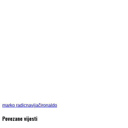
marko radic
navijači
ronaldo
Povezane vijesti