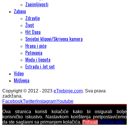
Zanimljivosti
Zabava
Zdravlje
Život
Hit Dana
Smješni klipovi/Skrivena kamera
Hrana i piće
Putovanja
Moda i ljepota
Estrada i Jet set
Video
Mišljenja
Copyright © 2012 - 2023
eTrebinje.com
. Sva prava
zadržana.
Facebook
Twitter
Instagram
Youtube
Ova stranica koristi kolačiće kako bi osigurali bolje
korisničko iskustvo. Nastavkom korištenja pretpostavićemo
da ste saglasni sa primanjem kolačića.
Prihvati
Pročitaj više