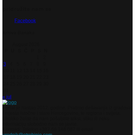
pridružite nam se
Facebook
Arhiva članaka
August 2026
P
U
S
Č
P
S
N
1
2
3
4
5
6
7
8
9
10
11
12
13
14
15
16
17
18
19
20
21
22
23
24
25
26
27
28
29
30
31
« jul
Portal je nastao 2012. godine. Pratimo dešavanja iz gradova
i mjesta Istočne i stare Hercegovine, te regiona i svijeta.
Ukoliko želite da nam pošaljete tekst, sliku ili neku
informaciju slobodno nam se javite.
Kontakti: Telefon +387 66 148 087 ili email
urednik@etrebinje.com