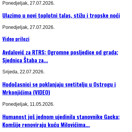
Ponedjeljak, 27.07.2026.
Ulazimo u novi toplotni talas, stižu i tropske noći
Ponedjeljak, 27.07.2026.
Video prilozi
Avdalović za RTRS: Ogromne posljedice od grada;
Sjednica Štaba za...
Srijeda, 22.07.2026.
Hodočasnici se poklanjaju svetitelju u Ostrogu i
Mrkonjićima (VIDEO)
Ponedjeljak, 11.05.2026.
Humanost još jednom ujedinila stanovnike Gacka:
Komšije renoviraju kuću Milovićima...