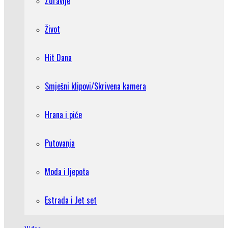
Zdravlje
Život
Hit Dana
Smješni klipovi/Skrivena kamera
Hrana i piće
Putovanja
Moda i ljepota
Estrada i Jet set