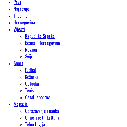
Prva
Najnovije
Trebinje
Hercegovina
Vijesti
Republika Srpska
Bosna i Hercegovina
Region
Svijet
Sport
Fudbal
Košarka
Odbojka
Tenis
Ostali sportovi
Magazin
Obrazovanje i nauka
Umjetnost i kultura
Tehnologija