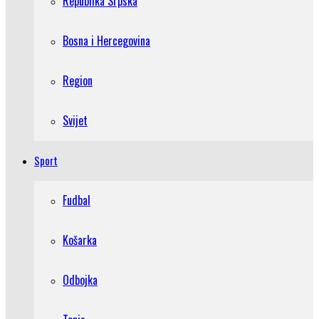
Republika Srpska
Bosna i Hercegovina
Region
Svijet
Sport
Fudbal
Košarka
Odbojka