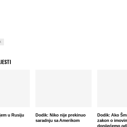
K
JESTI
jem u Rusiju
Dodik: Niko nije prekinuo
Dodik: Ako Šm
saradnju sa Amerikom
zakon o imovin
donijećemo od