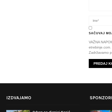
SAČUVAJ MOJ
VAŽNA NAPOMEN
etrebinje.com.
Zadržavamo pr
IZDVAJAMO
SPONZORI