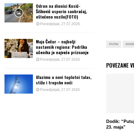
Odron na dionici Kosić-
Šišković usporio saobraćaj,
oštećeno vozilo(FOTO)
Ponedjeljak, 27.07.2026.
Maja Čečur – najbolji
PUTIN
DODI
nastavnik regiona: Podrška
učenika je najveće priznanje
Ponedjeljak, 27.07.2026.
POVEZANE VI
Ulazimo u novi toplotni talas,
stižu i tropske noći
Ponedjeljak, 27.07.2026.
Dodik: “Putu
23. maja”