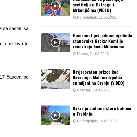
svetitelju u Ostrogu i
Mrkonjićima (VIDEO)
Ponedjeljak, 11.05.2026.
e se sastati sa
Humanost još jednom ujedinila
stanovnike Gacka: Komšije
nih poslova te
renoviraju kuću Milovićima...
Utorak, 21.04.2026.
Nevjerovatan prizor kod
Nevesinja: Mali medvjedići
 17 časova po
snimljeni na Crvnju (VIDEO)
Četvrtak, 19.03.2026.
Kakva je sudbina stare bolnice
u Trebinju
Ponedjeljak, 16.03.2026.