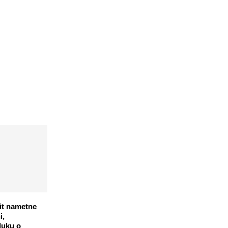
it nametne
i,
luku o