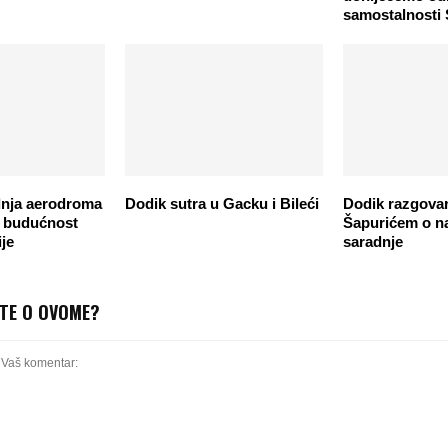
samostalnosti
dnja aerodroma
Dodik sutra u Gacku i Bileći
Dodik razgova
– budućnost
Šapurićem o n
ije
saradnje
ITE O OVOME?