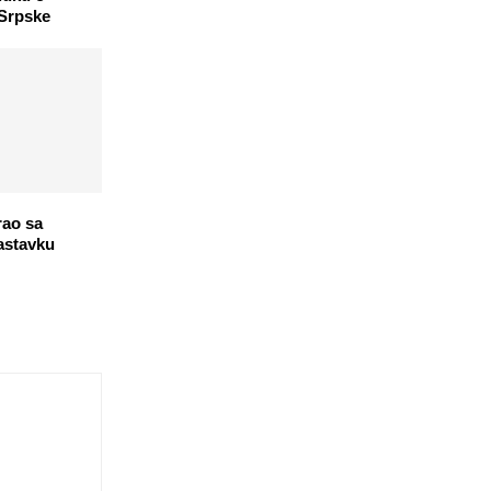
 Srpske
rao sa
astavku