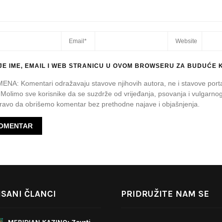
E IME, EMAIL I WEB STRANICU U OVOM BROWSERU ZA BUDUĆE 
A: Komentari odražavaju stavove njihovih autora, ne i stavove port
 Molimo sve korisnike da se suzdrže od vrijeđanja, psovanja i vulgarnog
avo da obrišemo komentar bez prethodne najave i objašnjenja.
SANI ČLANCI
PRIDRUŽITE NAM SE