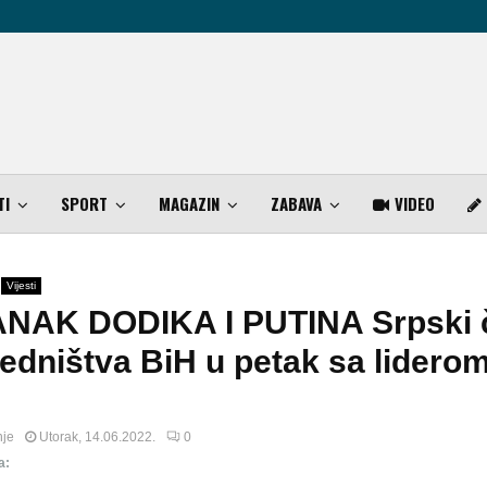
TI
SPORT
MAGAZIN
ZABAVA
VIDEO
Vijesti
NAK DODIKA I PUTINA Srpski 
edništva BiH u petak sa lidero
nje
Utorak, 14.06.2022.
0
a: