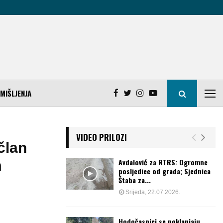
MIŠLJENJA
VIDEO PRILOZI
član
Avdalović za RTRS: Ogromne
m
posljedice od grada; Sjednica
Štaba za...
Srijeda, 22.07.2026.
Hodočasnici se poklanjaju