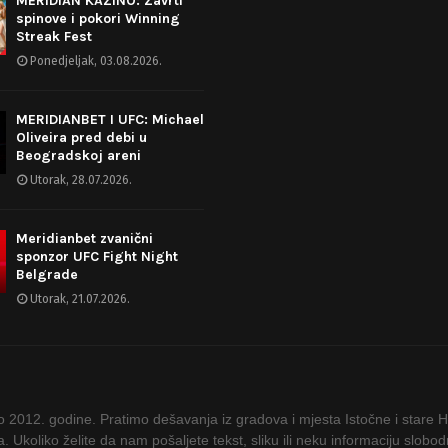
MERIDIAN KAZINO: Zavrti
spinove i pokori Winning
Streak Fest
Ponedjeljak, 03.08.2026.
MERIDIANBET I UFC: Michael
Oliveira pred debi u
Beogradskoj areni
Utorak, 28.07.2026.
Meridianbet zvanični
sponzor UFC Fight Night
Belgrade
Utorak, 21.07.2026.
ao 2012. godine. Pratimo dešavanja iz gradova i mjesta Istočne i stare 
ta. Ukoliko želite da nam pošaljete tekst, sliku ili neku informaciju slob