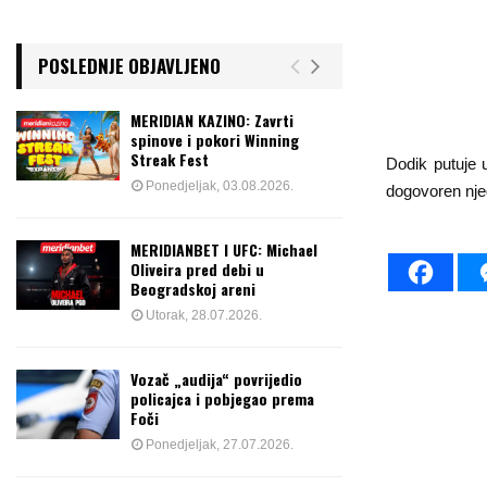
POSLEDNJE OBJAVLJENO
MERIDIAN KAZINO: Zavrti
spinove i pokori Winning
Streak Fest
Dodik putuje 
Ponedjeljak, 03.08.2026.
dogovoren nje
MERIDIANBET I UFC: Michael
Oliveira pred debi u
Beogradskoj areni
Utorak, 28.07.2026.
Vozač „audija“ povrijedio
policajca i pobjegao prema
Foči
Ponedjeljak, 27.07.2026.