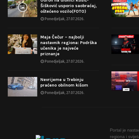
Odron na dionici Kosić-
Šišković usporio saobraćaj,
oštećeno vozilo(FOTO)
Ponedjeljak, 27.07.2026.
Maja Čečur – najbolji
nastavnik regiona: Podrška
učenika je najveće
priznanje
Ponedjeljak, 27.07.2026.
Nevrijeme u Trebinju
praćeno obilnom kišom
Ponedjeljak, 27.07.2026.
Portal je nast
regiona i svije