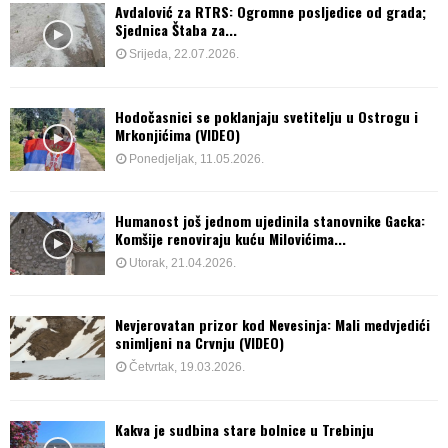
Avdalović za RTRS: Ogromne posljedice od grada;
Sjednica Štaba za...
Srijeda, 22.07.2026.
Hodočasnici se poklanjaju svetitelju u Ostrogu i
Mrkonjićima (VIDEO)
Ponedjeljak, 11.05.2026.
Humanost još jednom ujedinila stanovnike Gacka:
Komšije renoviraju kuću Milovićima...
Utorak, 21.04.2026.
Nevjerovatan prizor kod Nevesinja: Mali medvjedići
snimljeni na Crvnju (VIDEO)
Četvrtak, 19.03.2026.
Kakva je sudbina stare bolnice u Trebinju