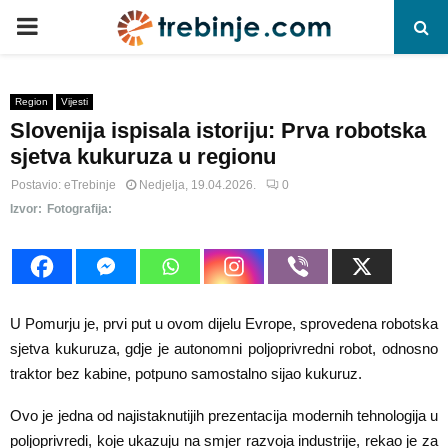
P
R
Region
Vijesti
Slovenija ispisala istoriju: Prva robotska
I
sjetva kukuruza u regionu
M
Postavio:
eTrebinje
Nedjelja, 19.04.2026.
0
Izvor:
Fotografija:
A
R
U Pomurju je, prvi put u ovom dijelu Evrope, sprovedena robotska
Y
sjetva kukuruza, gdje je autonomni poljoprivredni robot, odnosno
traktor bez kabine, potpuno samostalno sijao kukuruz.
M
Ovo je jedna od najistaknutijih prezentacija modernih tehnologija u
poljoprivredi, koje ukazuju na smjer razvoja industrije, rekao je za