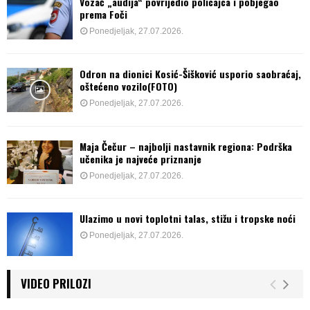
Vozač „audija“ povrijedio policajca i pobjegao
prema Foči
Ponedjeljak, 27.07.2026.
Odron na dionici Kosić-Šišković usporio saobraćaj,
oštećeno vozilo(FOTO)
Ponedjeljak, 27.07.2026.
Maja Čečur – najbolji nastavnik regiona: Podrška
učenika je najveće priznanje
Ponedjeljak, 27.07.2026.
Ulazimo u novi toplotni talas, stižu i tropske noći
Ponedjeljak, 27.07.2026.
VIDEO PRILOZI