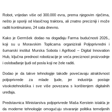
Robot, vrijedan više od 300.000 evra, prema njegovim riječima,
nešto je sporiji od klasičnog traktora, ali znatno precizniji i može
raditi kontinuirano, 24 sata dnevno.
Kako je Germšek dodao na događaju Farma budućnosti 2026.,
koji su u Moravskim Toplicama organizirali Poljoprivredni i
šumarski institut Murska Sobota i Agrifood – Digital Innovation
Hub, ključna prednost robotizacije je veća preciznost proizvodnje
i oslobađanje ljudi od posla koji ne žele raditi.
Dodao je da takve tehnologije takođe povećavaju atraktivnost
poljoprivrede za mlade ljude, jer industrija postaje
visokotehnološka i sve više povezana s korištenjem digitalnih
uređaja.
Predstavnica Ministarstva poljoprivrede Maša Kerstein istakla je
da moderne tehnologije omogućuju stvaranje politika temeljenih