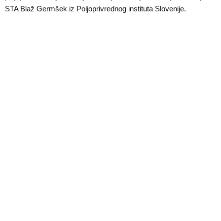
E
STA Blaž Germšek iz Poljoprivrednog instituta Slovenije.
N
U