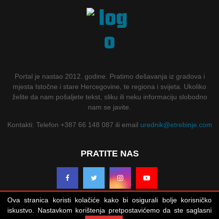
Portal je nastao 2012. godine. Pratimo dešavanja iz gradova i
mjesta Istočne i stare Hercegovine, te regiona i svijeta. Ukoliko
želite da nam pošaljete tekst, sliku ili neku informaciju slobodno
nam se javite.
Kontakti: Telefon +387 66 148 087 ili email
urednik@etrebinje.com
PRATITE NAS
Ova stranica koristi kolačiće kako bi osigurali bolje korisničko
iskustvo. Nastavkom korištenja pretpostavićemo da ste saglasni