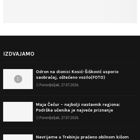
IZDVAJAMO
Odron na dionici Kosić-Šišković usporio
saobraćaj, oštećeno vozilo(FOTO)
Ponedjeljak, 27.07.2026.
Maja Čečur – najbolji nastavnik regiona:
Podrška učenika je najveće priznanje
Ponedjeljak, 27.07.2026.
Nevrijeme u Trebinju praćeno obilnom kišom