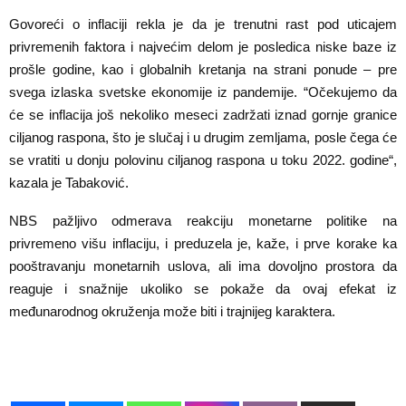
Govoreći o inflaciji rekla je da je trenutni rast pod uticajem
privremenih faktora i najvećim delom je posledica niske baze iz
prošle godine, kao i globalnih kretanja na strani ponude – pre
svega izlaska svetske ekonomije iz pandemije. “Očekujemo da
će se inflacija još nekoliko meseci zadržati iznad gornje granice
ciljanog raspona, što je slučaj i u drugim zemljama, posle čega će
se vratiti u donju polovinu ciljanog raspona u toku 2022. godine“,
kazala je Tabaković.
NBS pažljivo odmerava reakciju monetarne politike na
privremeno višu inflaciju, i preduzela je, kaže, i prve korake ka
pooštravanju monetarnih uslova, ali ima dovoljno prostora da
reaguje i snažnije ukoliko se pokaže da ovaj efekat iz
međunarodnog okruženja može biti i trajnijeg karaktera.