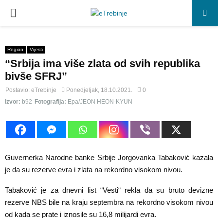
P
R
Region
Vijesti
“Srbija ima više zlata od svih republika
I
bivše SFRJ”
M
Postavio:
eTrebinje
Ponedjeljak, 18.10.2021.
0
Izvor:
b92
Fotografija:
Epa/JEON HEON-KYUN
A
R
Guvernerka Narodne banke Srbije Jorgovanka Tabaković kazala
Y
je da su rezerve evra i zlata na rekordno visokom nivou.
Tabaković je za dnevni list “Vesti“ rekla da su bruto devizne
M
rezerve NBS bile na kraju septembra na rekordno visokom nivou
od kada se prate i iznosile su 16,8 milijardi evra.