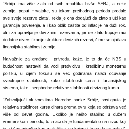
“Srbija ima više zlata od svih republika bivše SFRJ, a neke
zemlje, poput Hrvatske, su tokom prethodnog perioda prodale
sve svoje rezerve zlata“, rekla je ona dodajući da zlato služi kao
garancija poverenja, a i kao oblik zaštite od inflacije na duži rok,
ali i za upravljanje deviznim rezervama, jer se zlato kupuje radi
dodatne diversifikacije strukture deviznih rezervi, čime se ojačava
finansijska stabilnost zemlje.
Najvažnije za građane i privredu, kaže, je to da će NBS u
budućnosti nastaviti da vodi predvidivu i kredibilnu monetarnu
politiku, u čijem fokusu se već godinama nalazi očuvanje
sveukupne stabilnosti, kako stabilnosti cena i fanansijskog
sistema, tako i neophodne relativne stabilnosti deviznog kursa.
“Zahvaljujući aktivnostima Narodne banke Srbije, postignuta je
relativna stabilnost kursa dinara prema evru koja se održava već
više od devet godina. Ukoliko je nešto stabilno u dužem
vremenskom periodu, to znači da je fundamentalno na nivou koji
je tržišno određen kao realističan, na kojem i treba da se nalazi“,