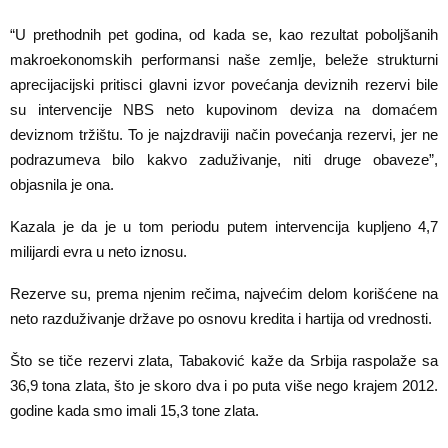
“U prethodnih pet godina, od kada se, kao rezultat poboljšanih
makroekonomskih performansi naše zemlje, beleže strukturni
aprecijacijski pritisci glavni izvor povećanja deviznih rezervi bile
su intervencije NBS neto kupovinom deviza na domaćem
deviznom tržištu. To je najzdraviji način povećanja rezervi, jer ne
podrazumeva bilo kakvo zaduživanje, niti druge obaveze”,
objasnila je ona.
Kazala je da je u tom periodu putem intervencija kupljeno 4,7
milijardi evra u neto iznosu.
Rezerve su, prema njenim rečima, najvećim delom korišćene na
neto razduživanje države po osnovu kredita i hartija od vrednosti.
Što se tiče rezervi zlata, Tabaković kaže da Srbija raspolaže sa
36,9 tona zlata, što je skoro dva i po puta više nego krajem 2012.
godine kada smo imali 15,3 tone zlata.