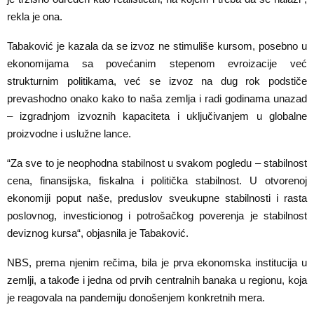
rekla je ona.
Tabaković je kazala da se izvoz ne stimuliše kursom, posebno u
ekonomijama sa povećanim stepenom evroizacije već
strukturnim politikama, već se izvoz na dug rok podstiče
prevashodno onako kako to naša zemlja i radi godinama unazad
– izgradnjom izvoznih kapaciteta i uključivanjem u globalne
proizvodne i uslužne lance.
“Za sve to je neophodna stabilnost u svakom pogledu – stabilnost
cena, finansijska, fiskalna i politička stabilnost. U otvorenoj
ekonomiji poput naše, preduslov sveukupne stabilnosti i rasta
poslovnog, investicionog i potrošačkog poverenja je stabilnost
deviznog kursa“, objasnila je Tabaković.
NBS, prema njenim rečima, bila je prva ekonomska institucija u
zemlji, a takođe i jedna od prvih centralnih banaka u regionu, koja
je reagovala na pandemiju donošenjem konkretnih mera.