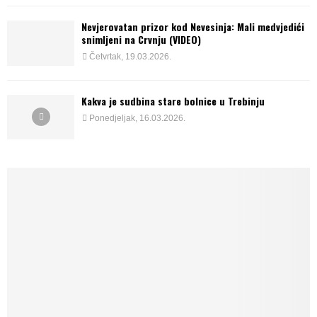
Nevjerovatan prizor kod Nevesinja: Mali medvjedići
snimljeni na Crvnju (VIDEO)
Četvrtak, 19.03.2026.
Kakva je sudbina stare bolnice u Trebinju
Ponedjeljak, 16.03.2026.