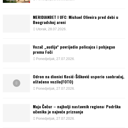
MERIDIANBET I UFC: Michael Oliveira pred debi u
Beogradskoj areni
Utorak, 28.07.2026.
Vozač „audija“ povrijedio policajca i pobjegao
prema Foči
Ponedjeljak, 27.07.2026.
Odron na dionici Kosić-Šišković usporio saobraćaj,
oštećeno vozilo(FOTO)
Ponedjeljak, 27.07.2026.
Maja Čečur – najbolji nastavnik regiona: Podrška
učenika je najveće priznanje
Ponedjeljak, 27.07.2026.