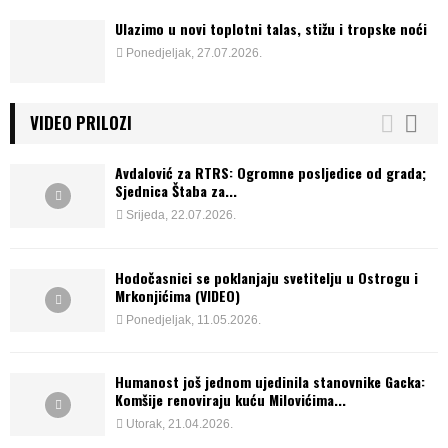
Ulazimo u novi toplotni talas, stižu i tropske noći
Ponedjeljak, 27.07.2026.
VIDEO PRILOZI
Avdalović za RTRS: Ogromne posljedice od grada;
Sjednica Štaba za...
Srijeda, 22.07.2026.
Hodočasnici se poklanjaju svetitelju u Ostrogu i
Mrkonjićima (VIDEO)
Ponedjeljak, 11.05.2026.
Humanost još jednom ujedinila stanovnike Gacka:
Komšije renoviraju kuću Milovićima...
Utorak, 21.04.2026.