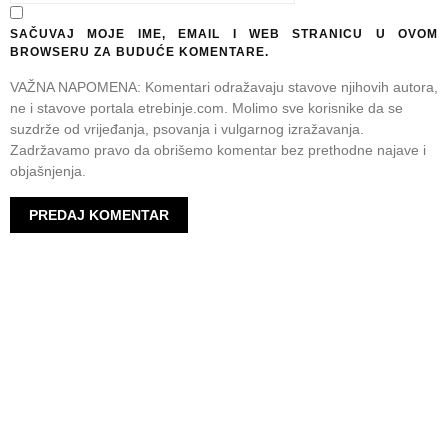
SAČUVAJ MOJE IME, EMAIL I WEB STRANICU U OVOM
BROWSERU ZA BUDUĆE KOMENTARE.
VAŽNA NAPOMENA: Komentari odražavaju stavove njihovih autora,
ne i stavove portala etrebinje.com. Molimo sve korisnike da se
suzdrže od vrijeđanja, psovanja i vulgarnog izražavanja.
Zadržavamo pravo da obrišemo komentar bez prethodne najave i
objašnjenja.