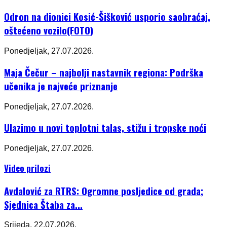
Odron na dionici Kosić-Šišković usporio saobraćaj,
oštećeno vozilo(FOTO)
Ponedjeljak, 27.07.2026.
Maja Čečur – najbolji nastavnik regiona: Podrška
učenika je najveće priznanje
Ponedjeljak, 27.07.2026.
Ulazimo u novi toplotni talas, stižu i tropske noći
Ponedjeljak, 27.07.2026.
Video prilozi
Avdalović za RTRS: Ogromne posljedice od grada;
Sjednica Štaba za...
Srijeda, 22.07.2026.