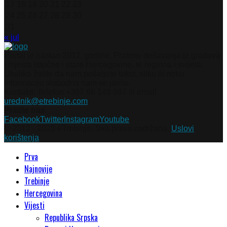
17
18
19
20
21
22
23
24
25
26
27
28
29
30
31
« jul
Portal je nastao 2012. godine. Pratimo dešavanja iz gradova
i mjesta Istočne i stare Hercegovine, te regiona i svijeta.
Ukoliko želite da nam pošaljete tekst, sliku ili neku
informaciju slobodno nam se javite.
Kontakti: Telefon +387 66 148 087 ili email
urednik@etrebinje.com
Pratite nas
Facebook
Twitter
Instagram
Youtube
© 2012 - 2023 eTrebinje. Sva prava zadržana.
Uslovi
korištenja
Prva
Najnovije
Trebinje
Hercegovina
Vijesti
Republika Srpska