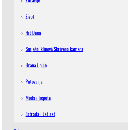
Zdravlje
Život
Hit Dana
Smješni klipovi/Skrivena kamera
Hrana i piće
Putovanja
Moda i ljepota
Estrada i Jet set