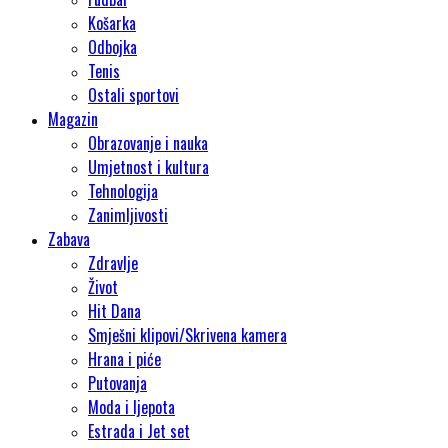
Košarka
Odbojka
Tenis
Ostali sportovi
Magazin
Obrazovanje i nauka
Umjetnost i kultura
Tehnologija
Zanimljivosti
Zabava
Zdravlje
Život
Hit Dana
Smješni klipovi/Skrivena kamera
Hrana i piće
Putovanja
Moda i ljepota
Estrada i Jet set