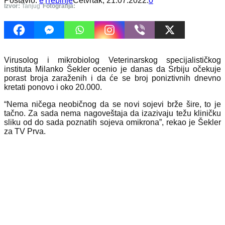
Postavio:
eTrebinje
Četvrtak, 21.07.2022.
0
Izvor:
Tanjug
Fotografija:
Virusolog i mikrobiolog Veterinarskog specijalističkog
instituta Milanko Šekler ocenio je danas da Srbiju očekuje
porast broja zaraženih i da će se broj poniztivnih dnevno
kretati ponovo i oko 20.000.
“Nema ničega neobičnog da se novi sojevi brže šire, to je
tačno. Za sada nema nagoveštaja da izazivaju težu kliničku
sliku od do sada poznatih sojeva omikrona”, rekao je Šekler
za TV Prva.