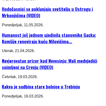
Hodočasnici se poklanjaju svetitelju u Ostrogu i
Mrkonjićima (VIDEO)
Ponedjeljak, 11.05.2026.
Humanost još jednom ujedinila stanovnike Gacka:
Komšije renoviraju kuću Milovićima...
Utorak, 21.04.2026.
Nevjerovatan prizor kod Nevesinja: Mali medvjedići
snimljeni na Crvnju (VIDEO)
Četvrtak, 19.03.2026.
Kakva je sudbina stare bolnice u Trebinju
Ponedjeljak, 16.03.2026.