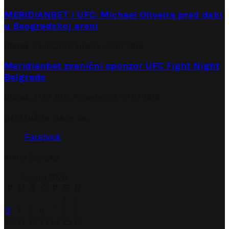
MERIDIANBET I UFC: Michael Oliveira pred debi
u Beogradskoj areni
Utorak, 28.07.2026.
Srijeda, 29.07.2026.
Meridianbet zvanični sponzor UFC Fight Night
Belgrade
Utorak, 21.07.2026.
Ponedjeljak, 27.07.2026.
pridružite nam se
Facebook
Arhiva članaka
August 2026
P
U
S
Č
P
S
N
1
2
3
4
5
6
7
8
9
10
11
12
13
14
15
16