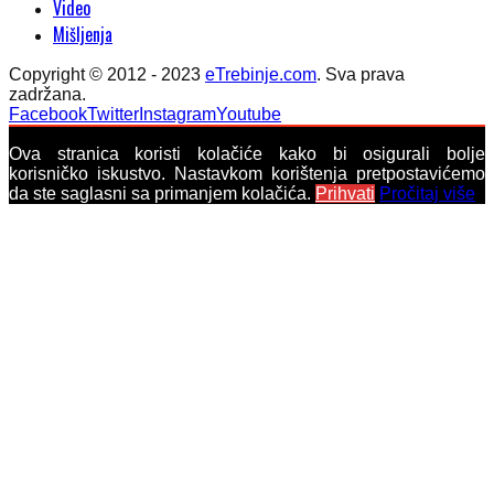
Video
Mišljenja
Copyright © 2012 - 2023
eTrebinje.com
. Sva prava
zadržana.
Facebook
Twitter
Instagram
Youtube
Ova stranica koristi kolačiće kako bi osigurali bolje
korisničko iskustvo. Nastavkom korištenja pretpostavićemo
da ste saglasni sa primanjem kolačića.
Prihvati
Pročitaj više