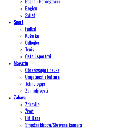
Bosna i Hercegovina
Region
Svijet
Sport
Fudbal
Košarka
Odbojka
Tenis
Ostali sportovi
Magazin
Obrazovanje i nauka
Umjetnost i kultura
Tehnologija
Zanimljivosti
Zabava
Zdravlje
Život
Hit Dana
Smješni klipovi/Skrivena kamera