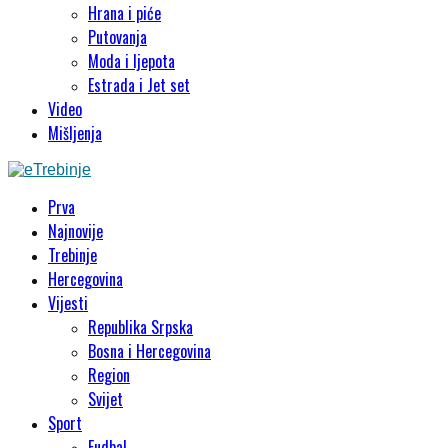
Hrana i piće
Putovanja
Moda i ljepota
Estrada i Jet set
Video
Mišljenja
Prva
Najnovije
Trebinje
Hercegovina
Vijesti
Republika Srpska
Bosna i Hercegovina
Region
Svijet
Sport
Fudbal