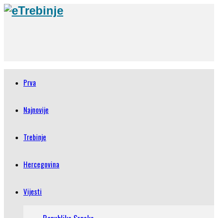
Prva
Najnovije
Trebinje
Hercegovina
Vijesti