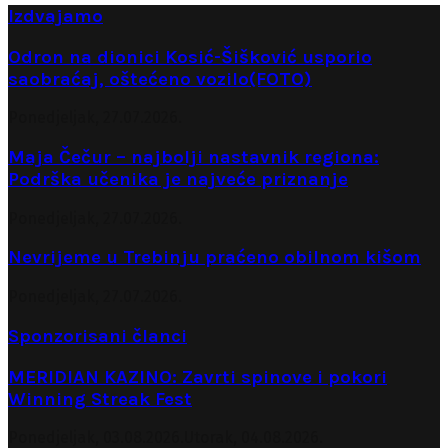
Izdvajamo
Odron na dionici Kosić-Šišković usporio
saobraćaj, oštećeno vozilo(FOTO)
Ponedjeljak, 27.07.2026.
Maja Čečur – najbolji nastavnik regiona:
Podrška učenika je najveće priznanje
Ponedjeljak, 27.07.2026.
Nevrijeme u Trebinju praćeno obilnom kišom
Ponedjeljak, 27.07.2026.
Sponzorisani članci
MERIDIAN KAZINO: Zavrti spinove i pokori
Winning Streak Fest
Ponedjeljak, 03.08.2026.
Utorak, 04.08.2026.