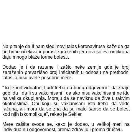
Na pitanje da li nam sledi novi talas koronavirusa kaže da ga
ne brine očekivani porast zaraženih jer novi sojevi omikrona
daju mnogo blaže forme bolesti.
Dodao je i da razume i zašto neke zemlje gde je broj
zaraženih prevazišao broj inficiranih u odnosu na prethodni
talas, a nisu uvele posebne mere.
“To je individualno, ljudi treba da budu odgovorni i da znaju
gde idu i da li su vakcinisani i da ako nisu vakcinisani ne idu
na velika okupljanja. Moraju da se naviknu da žive u takvim
okolnostima. Oni koju su vakcinisani isto treba da vode
računa, ali mora da se zna da su male šanse da se bolest
kod njih iskomplikuje”, rekao je Šekler.
Mere zaštite svode se, kako je dodao, u velikoj meri na
individualnu odgovornost, prema zdravlju i prema društvu.