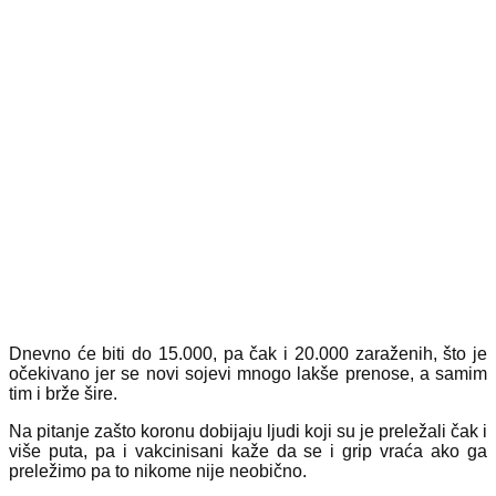
Dnevno će biti do 15.000, pa čak i 20.000 zaraženih, što je
očekivano jer se novi sojevi mnogo lakše prenose, a samim
tim i brže šire.
Na pitanje zašto koronu dobijaju ljudi koji su je preležali čak i
više puta, pa i vakcinisani kaže da se i grip vraća ako ga
preležimo pa to nikome nije neobično.