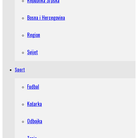
Republika Srpska
Bosna i Hercegovina
Region
Svijet
Sport
Fudbal
Košarka
Odbojka