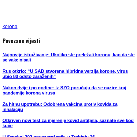
korona
Povezane vijesti
Najnovije istraživanje: Ukoliko ste preležali koronu, kao da ste
se vakcinisali
Rus otkrio: “U SAD stvorena hibridna verzija korone, virus
ubio 80 odsto zaraženih”
Nakon dvije i po godine: Iz SZO poručuju da se nazire kraj
pandemije korona virusa
Za hitnu upotrebu: Odobrena vakcina protiv kovida za
inhalaciju
Otkriven novi test za mjerenje kovid antitjela, saznate sve kod
kuće
U Srpskoj 202 novozaraženih, u Trebinju 26