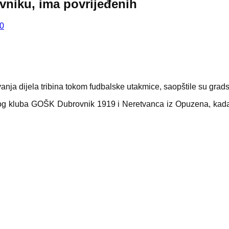
ovniku, ima povrijeđenih
0
ja dijela tribina tokom fudbalske utakmice, saopštile su gradsk
og kluba GOŠK Dubrovnik 1919 i Neretvanca iz Opuzena, kada se 