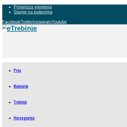
Prognoza vremena
Stanje na putevima
Facebook
Twitter
Instagram
Youtube
Prva
Najnovije
Trebinje
Hercegovina