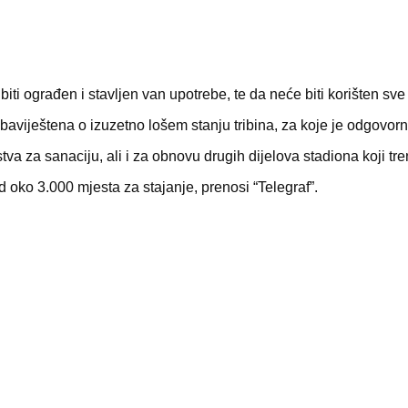
ti ograđen i stavljen van upotrebe, te da neće biti korišten sv
 obaviještena o izuzetno lošem stanju tribina, za koje je odgovo
va za sanaciju, ali i za obnovu drugih dijelova stadiona koji t
 oko 3.000 mjesta za stajanje, prenosi “Telegraf”.