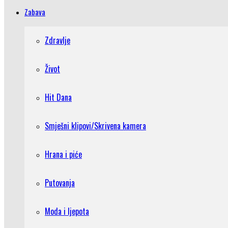
Zabava
Zdravlje
Život
Hit Dana
Smješni klipovi/Skrivena kamera
Hrana i piće
Putovanja
Moda i ljepota