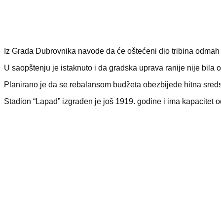
Iz Grada Dubrovnika navode da će oštećeni dio tribina odmah bi
U saopštenju je istaknuto i da gradska uprava ranije nije bila
Planirano je da se rebalansom budžeta obezbijede hitna sredst
Stadion “Lapad” izgrađen je još 1919. godine i ima kapacitet od