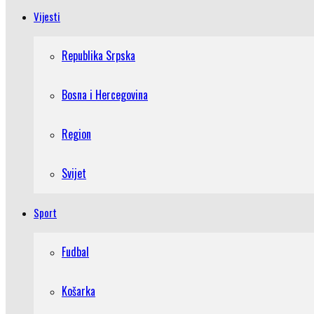
Vijesti
Republika Srpska
Bosna i Hercegovina
Region
Svijet
Sport
Fudbal
Košarka