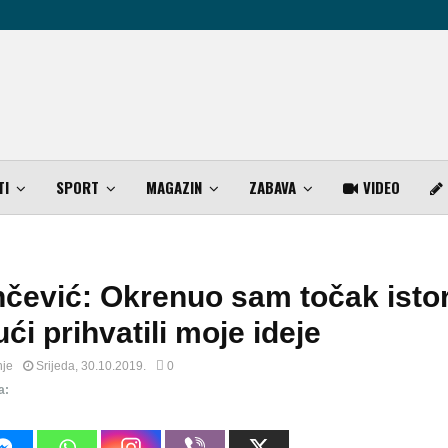
TI
SPORT
MAGAZIN
ZABAVA
VIDEO
čević: Okrenuo sam točak istor
ući prihvatili moje ideje
nje
Srijeda, 30.10.2019.
0
a: