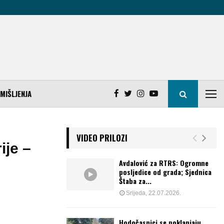
MIŠLJENJA
VIDEO PRILOZI
ije –
Avdalović za RTRS: Ogromne
posljedice od grada; Sjednica
Štaba za...
Srijeda, 22.07.2026.
Hodočasnici se poklanjaju