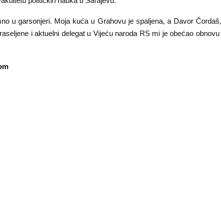
kultetu političkih nauka u Sarajevu.
no u garsonjeri. Moja kuća u Grahovu je spaljena, a Davor Čordaš, 
i raseljene i aktuelni delegat u Vijeću naroda RS mi je obećao obnov
com