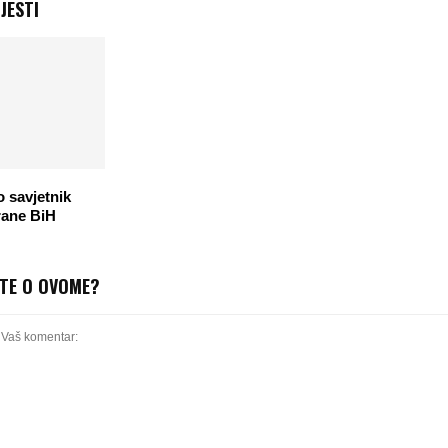
JESTI
 savjetnik
rane BiH
ITE O OVOME?