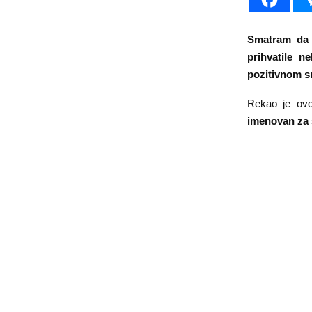
Smatram da s
prihvatile 
pozitivnom sm
Rekao je ovo 
imenovan za s