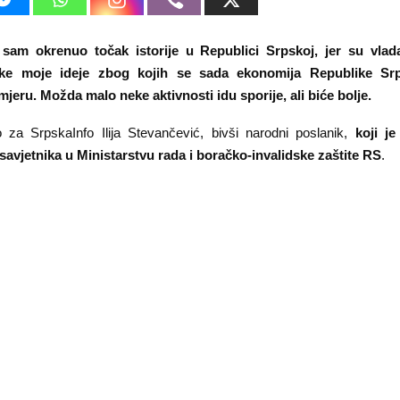
am okrenuo točak istorije u Republici Srpskoj, jer su vlad
neke moje ideje zbog kojih se sada ekonomija Republike Sr
jeru. Možda malo neke aktivnosti idu sporije, ali biće bolje.
za SrpskaInfo Ilija Stevančević, bivši narodni poslanik,
koji je
avjetnika u Ministarstvu rada i boračko-invalidske zaštite RS
.