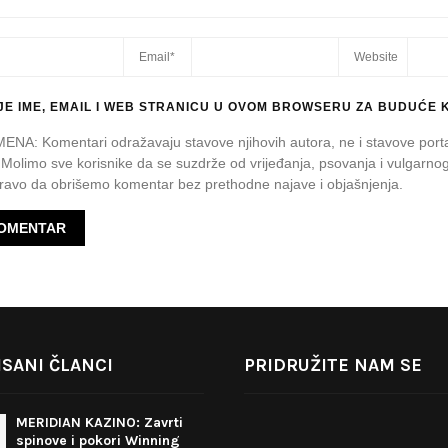
E IME, EMAIL I WEB STRANICU U OVOM BROWSERU ZA BUDUĆE 
A: Komentari odražavaju stavove njihovih autora, ne i stavove port
 Molimo sve korisnike da se suzdrže od vrijeđanja, psovanja i vulgarnog
avo da obrišemo komentar bez prethodne najave i objašnjenja.
SANI ČLANCI
PRIDRUŽITE NAM SE
MERIDIAN KAZINO: Zavrti
spinove i pokori Winning