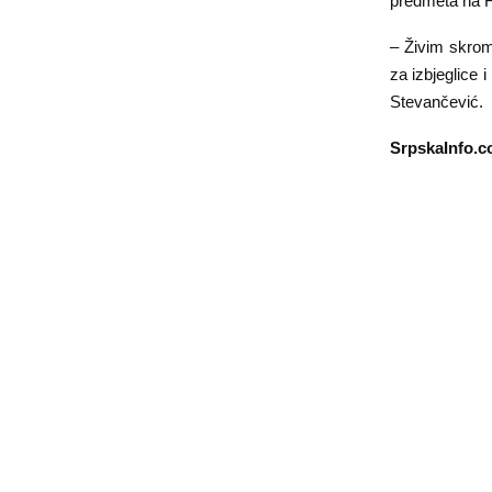
predmeta na Fa
– Živim skrom
za izbjeglice 
Stevančević.
SrpskaInfo.