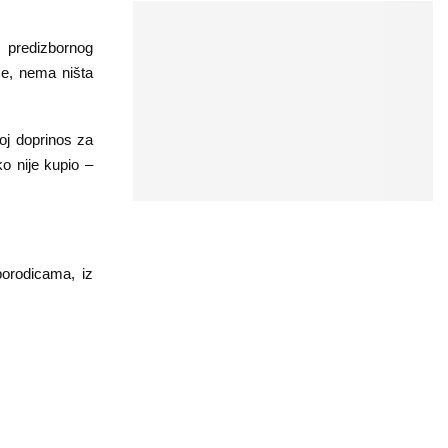
 predizbornog
že, nema ništa
oj doprinos za
o nije kupio –
orodicama, iz