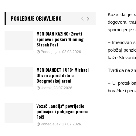
Kaže da je s
POSLEDNJE OBJAVLJENO
dogovora, tra
sporno jer je s
MERIDIAN KAZINO: Zavrti
spinove i pokori Winning
– Imenovan sa
Streak Fest
položaj penzi
Ponedjeljak, 03.08.2026.
kaže Stevanče
MERIDIANBET I UFC: Michael
Tvrdi da ne zn
Oliveira pred debi u
Beogradskoj areni
– U proteklo
Utorak, 28.07.2026.
boračke i pen
Vozač „audija“ povrijedio
policajca i pobjegao prema
Foči
Ponedjeljak, 27.07.2026.