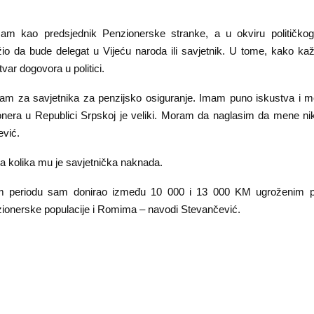
am kao predsjednik Penzionerske stranke, a u okviru političkog
žio da bude delegat u Vijeću naroda ili savjetnik. U tome, kako ka
tvar dogovora u politici.
m za savjetnika za penzijsko osiguranje. Imam puno iskustva i m
onera u Republici Srpskoj je veliki. Moram da naglasim da mene nik
vić.
a kolika mu je savjetnička naknada.
m periodu sam donirao između 10 000 i 13 000 KM ugroženim p
zionerske populacije i Romima – navodi Stevančević.