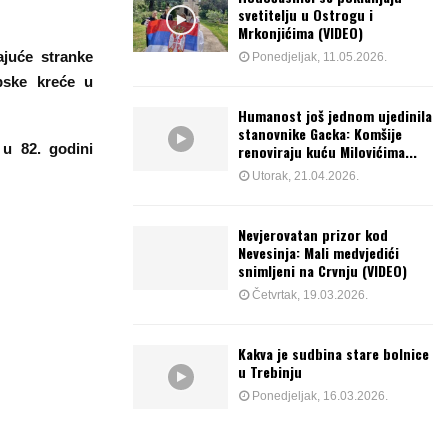
svetitelju u Ostrogu i
Mrkonjićima (VIDEO)
ajuće stranke
Ponedjeljak, 11.05.2026.
pske kreće u
Humanost još jednom ujedinila
stanovnike Gacka: Komšije
 u 82. godini
renoviraju kuću Milovićima...
Utorak, 21.04.2026.
Nevjerovatan prizor kod
Nevesinja: Mali medvjedići
snimljeni na Crvnju (VIDEO)
Četvrtak, 19.03.2026.
Kakva je sudbina stare bolnice
u Trebinju
Ponedjeljak, 16.03.2026.