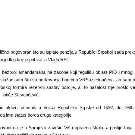
lično odgovoran što su isplate penzija u Republici Srpskoj sada preko 
prijedlog koji je prihvatila Vlada RS”.
bezbroj amandamana na zakone koji regulišu oblast PIO i mnogi s
služan sam što su odlikovanja borcima VRS izjednačena. Ja sam p
pskoj formira rezervni sastav policije, ali to nažalost nije prošlo v
 ističe Stevančević.
io aktivni učesnik u Vojsci Republike Srpske od 1992. do 1995.
 da ima status borca druge kategorije.
avodi da je u Sarajevu završio Višu upravnu školu, a poslije toga p