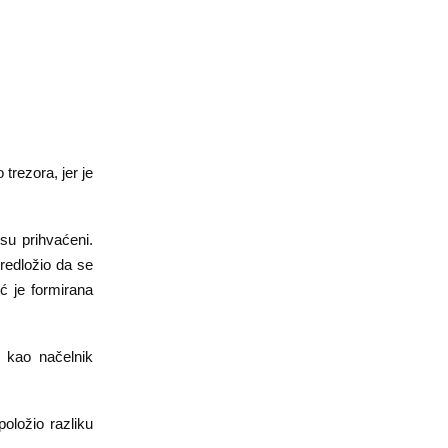
trezora, jer je
u prihvaćeni.
redložio da se
eć je formirana
 kao načelnik
oložio razliku