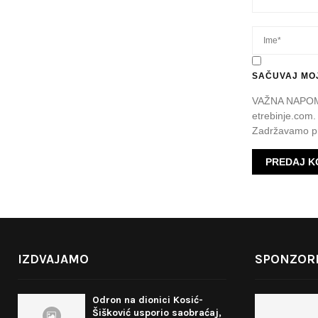
SAČUVAJ MOJ
VAŽNA NAPOMEN
etrebinje.com.
Zadržavamo pr
IZDVAJAMO
SPONZORI
Odron na dionici Kosić-
Šišković usporio saobraćaj,