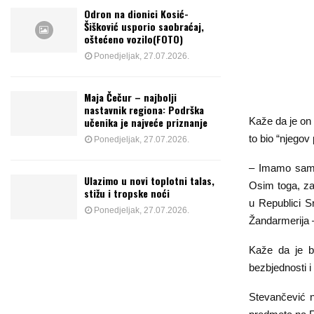
Odron na dionici Kosić-
Šišković usporio saobraćaj,
oštećeno vozilo(FOTO)
Ponedjeljak, 27.07.2026.
Maja Čečur – najbolji
nastavnik regiona: Podrška
Kaže da je on 
učenika je najveće priznanje
to bio “njegov 
Ponedjeljak, 27.07.2026.
– Imamo sam 
Ulazimo u novi toplotni talas,
Osim toga, za
stižu i tropske noći
u Republici Sr
Ponedjeljak, 27.07.2026.
Žandarmerija –
Kaže da je b
bezbjednosti i
Stevančević n