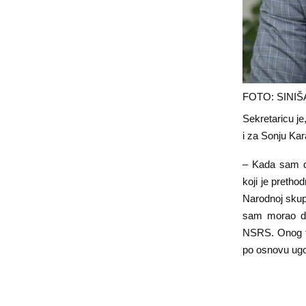
FOTO: SINIŠ
Sekretaricu je
i za Sonju Kar
– Kada sam d
koji je pretho
Narodnoj skupš
sam morao da
NSRS. Onog tr
po osnovu ugo