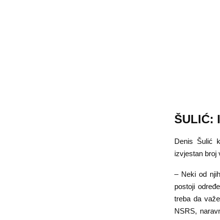
ŠULIĆ: 
Denis Šulić 
izvjestan bro
– Neki od njih
postoji određ
treba da važ
NSRS, naravno