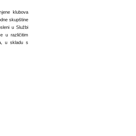
mjene klubova
rodne skupštine
sleni u Službi
e u različitim
a, u skladu s