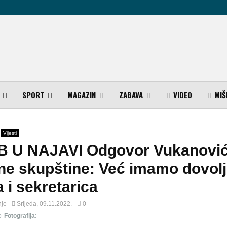
SPORT
MAGAZIN
ZABAVA
VIDEO
MIŠ
Vijesti
 U NAJAVI Odgovor Vukanović
ne skupštine: Već imamo dovol
 i sekretarica
nje
Srijeda, 09.11.2022.
0
o
Fotografija: