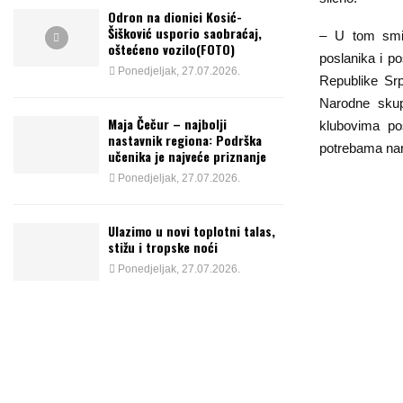
Odron na dionici Kosić-
Šišković usporio saobraćaj,
– U tom smis
oštećeno vozilo(FOTO)
poslanika i po
Ponedjeljak, 27.07.2026.
Republike Srp
Narodne skupš
Maja Čečur – najbolji
klubovima po
nastavnik regiona: Podrška
potrebama naro
učenika je najveće priznanje
Ponedjeljak, 27.07.2026.
Ulazimo u novi toplotni talas,
stižu i tropske noći
Ponedjeljak, 27.07.2026.