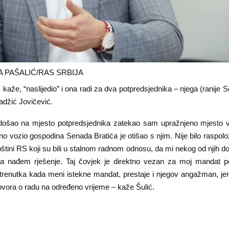
A PAŠALIĆ/RAS SRBIJA
, kaže, “naslijedio” i ona radi za dva potpredsjednika – njega (ranije 
adžić Jovičević.
ošao na mjesto potpredsjednika zatekao sam upražnjeno mjesto 
dno vozio gospodina Senada Bratića je otišao s njim. Nije bilo raspol
tini RS koji su bili u stalnom radnom odnosu, da mi nekog od njih do
 nađem rješenje. Taj čovjek je direktno vezan za moj mandat po
enutka kada meni istekne mandat, prestaje i njegov angažman, je
vora o radu na određeno vrijeme – kaže Šulić.