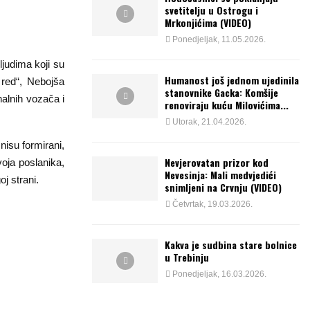
svetitelju u Ostrogu i
Mrkonjićima (VIDEO)
Ponedjeljak, 11.05.2026.
judima koji su
Humanost još jednom ujedinila
 red“, Nebojša
stanovnike Gacka: Komšije
alnih vozača i
renoviraju kuću Milovićima...
Utorak, 21.04.2026.
nisu formirani,
Nevjerovatan prizor kod
oja poslanika,
Nevesinja: Mali medvjedići
j strani.
snimljeni na Crvnju (VIDEO)
Četvrtak, 19.03.2026.
Kakva je sudbina stare bolnice
u Trebinju
Ponedjeljak, 16.03.2026.