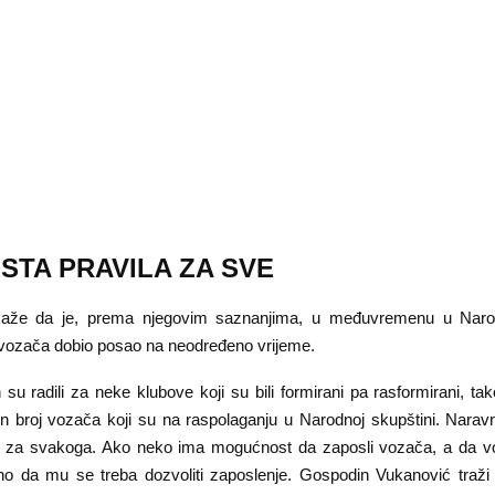
ISTA PRAVILA ZA SVE
kaže da je, prema njegovim saznanjima, u međuvremenu u Narod
j vozača dobio posao na neodređeno vrijeme.
 su radili za neke klubove koji su bili formirani pa rasformirani, 
en broj vozača koji su na raspolaganju u Narodnoj skupštini. Naravno
e za svakoga. Ako neko ima mogućnost da zaposli vozača, a da 
 da mu se treba dozvoliti zaposlenje. Gospodin Vukanović traži i