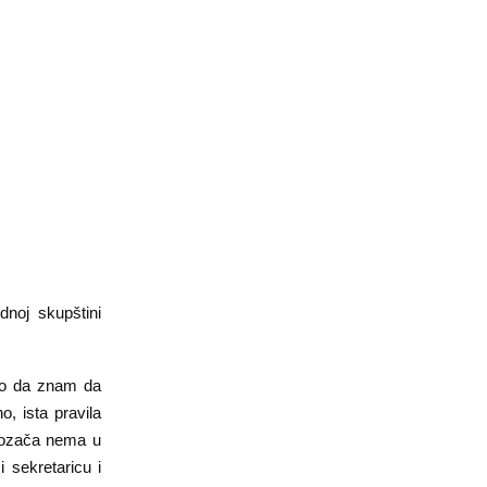
noj skupštini
tako da znam da
, ista pravila
vozača nema u
 sekretaricu i