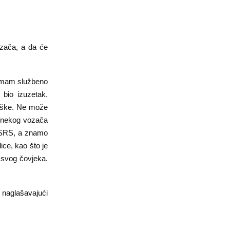
ozača, a da će
a imam službeno
 bio izuzetak.
diške. Ne može
u nekog vozača
 NSRS, a znamo
lice, kao što je
 svog čovjeka.
 naglašavajući