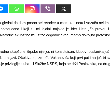
 gledati da dam posao sekretarice u mom kabinetu i vozača nekim l
vog dana i koji su mi lojalni, najavio je lider Liste „Za pravdu i
 Narodne skupštine mu stiže odgovor: “Već imamo dovoljno profesion
odne skupštine Srpske nije još ni konstituisan, klubovi poslanika još 
 u najavi. Očekivano, između Vukanovića koji prvi put ima još tri sv
je privilegije kluba – i Službe NSRS, koja se drži Poslovnika, na drugo