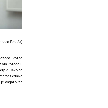
Senada Bratića)
vozača. Vozač
oživih vozača u
dijele. Tako da
tpredsjednika
r je angažovan