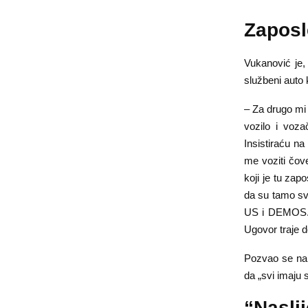
Zaposle
Vukanović je,
službeni auto 
– Za drugo mi 
vozilo i voza
Insistiraću n
me voziti čov
koji je tu za
da su tamo svi 
US i DEMOS. D
Ugovor traje d
Pozvao se na 
da „svi imaju 
“Naslij