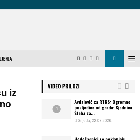
LJENJA
VIDEO PRILOZI
u iz
Avdalović za RTRS: Ogromne
jno
posljedice od grada; Sjednica
Štaba za...
Srijeda, 22.07.2026.
Hodočasnici se poklanjaju