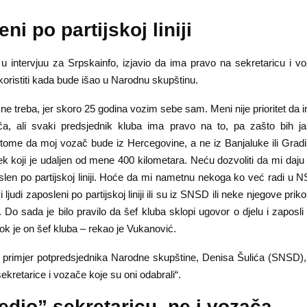
ni po partijskoj liniji
 u intervjuu za Srpskainfo, izjavio da ima pravo na sekretaricu i v
koristiti kada bude išao u Narodnu skupštinu.
ne treba, jer skoro 25 godina vozim sebe sam. Meni nije prioritet d
ča, ali svaki predsjednik kluba ima pravo na to, pa zašto bih ja
a tome da moj vozač bude iz Hercegovine, a ne iz Banjaluke ili Gra
ek koji je udaljen od mene 400 kilometara. Neću dozvoliti da mi daj
poslen po partijskoj liniji. Hoće da mi nametnu nekoga ko već radi u
ljudi zaposleni po partijskoj liniji ili su iz SNSD ili neke njegove priko
o sada je bilo pravilo da šef kluba sklopi ugovor o djelu i zaposli
ok je on šef kluba – rekao je Vukanović.
primjer potpredsjednika Narodne skupštine, Denisa Šulića (SNSD),
sekretarice i vozače koje su oni odabrali“.
edio” sekretaricu, ne i vozača