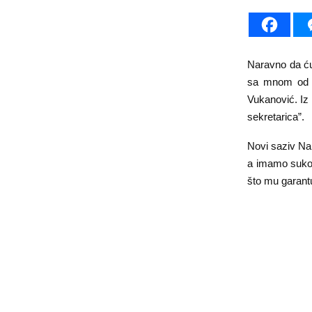
Naravno da ću
sa mnom od pr
Vukanović. Iz
sekretarica”.
Novi saziv Nar
a imamo sukob
što mu garantu