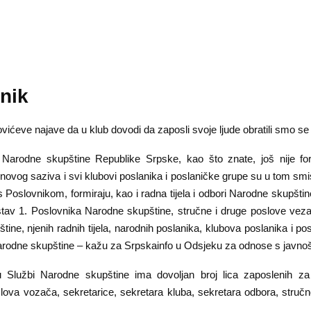
nik
ićeve najave da u klub dovodi da zaposli svoje ljude obratili smo se
 Narodne skupštine Republike Srpske, kao što znate, još nije fo
 novog saziva i svi klubovi poslanika i poslaničke grupe su u tom smis
s Poslovnikom, formiraju, kao i radna tijela i odbori Narodne skupšti
tav 1. Poslovnika Narodne skupštine, stručne i druge poslove vez
ine, njenih radnih tijela, narodnih poslanika, klubova poslanika i po
arodne skupštine – kažu za Srpskainfo u Odsjeku za odnose s javn
 Službi Narodne skupštine ima dovoljan broj lica zaposlenih za 
slova vozača, sekretarice, sekretara kluba, sekretara odbora, stručn