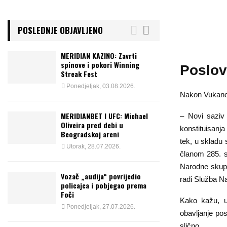
POSLEDNJE OBJAVLJENO
MERIDIAN KAZINO: Zavrti
spinove i pokori Winning
Poslov
Streak Fest
Ponedjeljak, 03.08.2026.
Nakon Vukanov
MERIDIANBET I UFC: Michael
– Novi saziv
Oliveira pred debi u
konstituisanja
Beogradskoj areni
tek, u skladu 
Utorak, 28.07.2026.
članom 285. s
Narodne skupšt
Vozač „audija“ povrijedio
radi Služba N
policajca i pobjegao prema
Foči
Kako kažu, u
Ponedjeljak, 27.07.2026.
obavljanje po
slično.