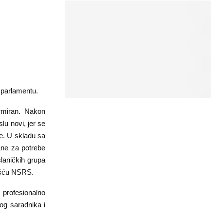
 parlamentu.
rmiran. Nakon
lu novi, jer se
ne. U skladu sa
ane za potrebe
slaničkih grupa
ošću NSRS.
profesionalno
og saradnika i