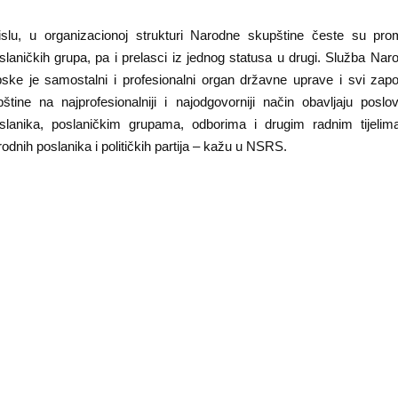
lu, u organizacionoj strukturi Narodne skupštine česte su pro
slaničkih grupa, pa i prelasci iz jednog statusa u drugi. Služba Na
ske je samostalni i profesionalni organ državne uprave i svi zapo
tine na najprofesionalniji i najodgovorniji način obavljaju poslov
slanika, poslaničkim grupama, odborima i drugim radnim tijelim
dnih poslanika i političkih partija – kažu u NSRS.