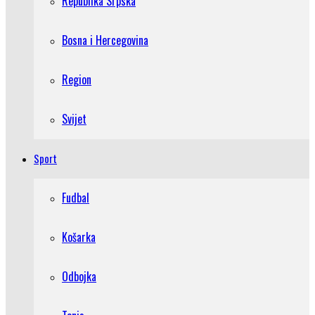
Republika Srpska
Bosna i Hercegovina
Region
Svijet
Sport
Fudbal
Košarka
Odbojka