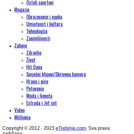
Ostali sportovi
Magazin
Obrazovanje i nauka
Umjetnost i kultura
Tehnologija
Zanimljivosti
Zabava
Zdravlje
Život
Hit Dana
Smješni klipovi/Skrivena kamera
Hrana i piće
Putovanja
Moda i ljepota
Estrada i Jet set
Video
Mišljenja
Copyright © 2012 - 2023
eTrebinje.com
. Sva prava
zadržana.