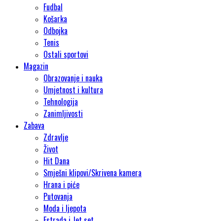
Fudbal
Košarka
Odbojka
Tenis
Ostali sportovi
Magazin
Obrazovanje i nauka
Umjetnost i kultura
Tehnologija
Zanimljivosti
Zabava
Zdravlje
Život
Hit Dana
Smješni klipovi/Skrivena kamera
Hrana i piće
Putovanja
Moda i ljepota
Estrada i Jet set