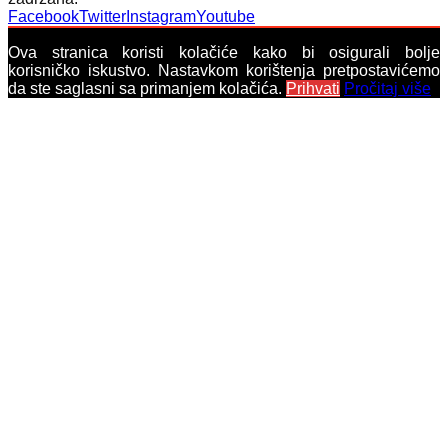
Facebook
Twitter
Instagram
Youtube
Ova stranica koristi kolačiće kako bi osigurali bolje
korisničko iskustvo. Nastavkom korištenja pretpostavićemo
da ste saglasni sa primanjem kolačića.
Prihvati
Pročitaj više