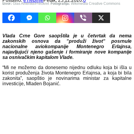
Postavio:
eTrebinje
Petak, 25.12.2020.
0
Izvor:
Glas Amerike/Preokret
Fotografija:
Wikimedia Creative Commons
Vlada Crne Gore saopštila je u četvrtak da nema
zakonskih osnova da “produži život“ posrnule
nacionalne aviokompanije Montenegro Erlajnsa,
najavljujući njeno gašenje i formiranje nove kompanije
sa osnivačkim kapitalom Vlade.
“Mi ne možemo da donesemo nijednu odluku koja bi išla u
korist produženja života Montenegro Erlajnsa, a koja bi bila
zakonita”, saopštio je novinarima ministar za kapitalne
investicije, Mladen Bojanić.