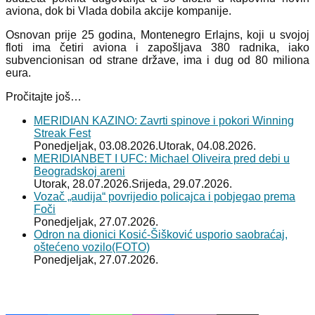
aviona, dok bi Vlada dobila akcije kompanije.
Osnovan prije 25 godina, Montenegro Erlajns, koji u svojoj
floti ima četiri aviona i zapošljava 380 radnika, iako
subvencionisan od strane države, ima i dug od 80 miliona
eura.
Pročitajte još…
MERIDIAN KAZINO: Zavrti spinove i pokori Winning
Streak Fest
Ponedjeljak, 03.08.2026.
Utorak, 04.08.2026.
MERIDIANBET I UFC: Michael Oliveira pred debi u
Beogradskoj areni
Utorak, 28.07.2026.
Srijeda, 29.07.2026.
Vozač „audija“ povrijedio policajca i pobjegao prema
Foči
Ponedjeljak, 27.07.2026.
Odron na dionici Kosić-Šišković usporio saobraćaj,
oštećeno vozilo(FOTO)
Ponedjeljak, 27.07.2026.