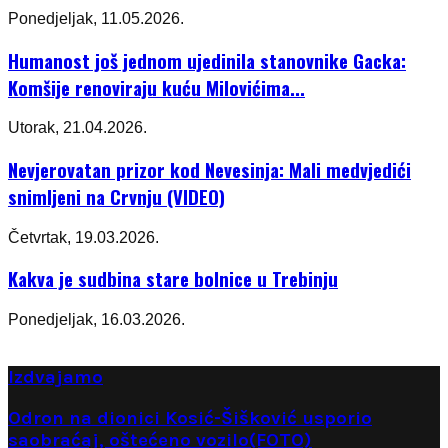
Ponedjeljak, 11.05.2026.
Humanost još jednom ujedinila stanovnike Gacka:
Komšije renoviraju kuću Milovićima...
Utorak, 21.04.2026.
Nevjerovatan prizor kod Nevesinja: Mali medvjedići
snimljeni na Crvnju (VIDEO)
Četvrtak, 19.03.2026.
Kakva je sudbina stare bolnice u Trebinju
Ponedjeljak, 16.03.2026.
Izdvajamo
Odron na dionici Kosić-Šišković usporio
saobraćaj, oštećeno vozilo(FOTO)