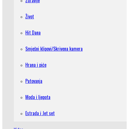
Zdravlje
Život
Hit Dana
Smješni klipovi/Skrivena kamera
Hrana i piće
Putovanja
Moda i ljepota
Estrada i Jet set