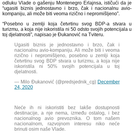
odluku Vlade o gašenju Montenegro Erlajnsa, ističući da je
“ugasiti biznis jednostavno i brzo, čak i nacionalnu avio-
kompaniju, ali može biti veoma rizično i nepromišljeno”.
“Posebno u zemlji koja četvrtinu svog BDP-a stvara u
turizmu, a koja nije iskoristila ni 50 odsto svojih potencijala u
toj djelatnosti”, napisao je Đukanović na Tviteru.
Ugasiti biznis je jednostavno i brzo, čak i
nacionalnu avio-kompaniju. Ali može biti i veoma
rizično i nepromišljeno, posebno u zemlji koja
četvrtinu svog BDP stvara u turizmu, a koja nije
iskoristila ni 50% svojih potencijala u toj
djelatnosti.
— Milo Đukanović (@predsjednik_cg)
December
24, 2020
Neće ih ni iskoristiti bez lakše dostupnosti
destinacije, a nje nema, između ostalog, i bez
nacionalnog avio prevoznika. O tom našem
nacionalnom, razvojnom interesu niko neće
brinuti osim naše Vlade.