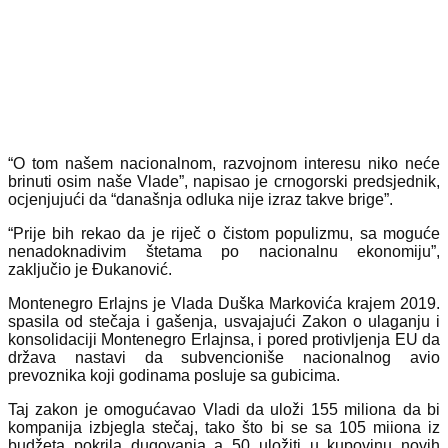
“O tom našem nacionalnom, razvojnom interesu niko neće
brinuti osim naše Vlade”, napisao je crnogorski predsjednik,
ocjenjujući da “današnja odluka nije izraz takve brige”.
“Prije bih rekao da je riječ o čistom populizmu, sa moguće
nenadoknadivim štetama po nacionalnu ekonomiju”,
zaključio je Đukanović.
Montenegro Erlajns je Vlada Duška Markovića krajem 2019.
spasila od stečaja i gašenja, usvajajući Zakon o ulaganju i
konsolidaciji Montenegro Erlajnsa, i pored protivljenja EU da
država nastavi da subvencioniše nacionalnog avio
prevoznika koji godinama posluje sa gubicima.
Taj zakon je omogućavao Vladi da uloži 155 miliona da bi
kompanija izbjegla stečaj, tako što bi se sa 105 miiona iz
budžeta pokrila dugovanja a 50 uložiti u kupovinu novih