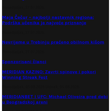
Ponedjeljak, 27.07.2026.
Maja Čečur – najbolji nastavnik regiona:
Podrška učenika je najveće priznanje
Ponedjeljak, 27.07.2026.
Nevrijeme u Trebinju praćeno obilnom kišom
Ponedjeljak, 27.07.2026.
Sponzorisani članci
MERIDIAN KAZINO: Zavrti spinove i pokori
Winning Streak Fest
Ponedjeljak, 03.08.2026.
Utorak, 04.08.2026.
MERIDIANBET I UFC: Michael Oliveira pred debi
u Beogradskoj areni