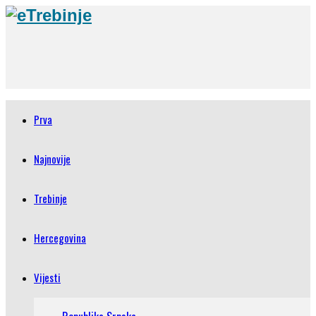
Prva
Najnovije
Trebinje
Hercegovina
Vijesti