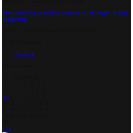
Utorak, 28.07.2026.
Srijeda, 29.07.2026.
Meridianbet zvanični sponzor UFC Fight Night
Belgrade
Utorak, 21.07.2026.
Ponedjeljak, 27.07.2026.
pridružite nam se
Facebook
Arhiva članaka
August 2026
P
U
S
Č
P
S
N
1
2
3
4
5
6
7
8
9
10
11
12
13
14
15
16
17
18
19
20
21
22
23
24
25
26
27
28
29
30
31
« jul