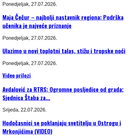
Ponedjeljak, 27.07.2026.
Maja Čečur – najbolji nastavnik regiona: Podrška
učenika je najveće priznanje
Ponedjeljak, 27.07.2026.
Ulazimo u novi toplotni talas, stižu i tropske noći
Ponedjeljak, 27.07.2026.
Video prilozi
Avdalović za RTRS: Ogromne posljedice od grada;
Sjednica Štaba za...
Srijeda, 22.07.2026.
Hodočasnici se poklanjaju svetitelju u Ostrogu i
Mrkonjićima (VIDEO)