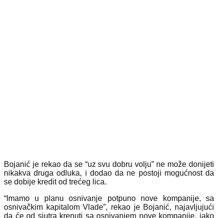
Bojanić je rekao da se “uz svu dobru volju” ne može donijeti
nikakva druga odluka, i dodao da ne postoji mogućnost da
se dobije kredit od trećeg lica.
“Imamo u planu osnivanje potpuno nove kompanije, sa
osnivačkim kapitalom Vlade”, rekao je Bojanić, najavljujući
da će od sjutra krenuti sa osnivanjem nove kompanije, iako