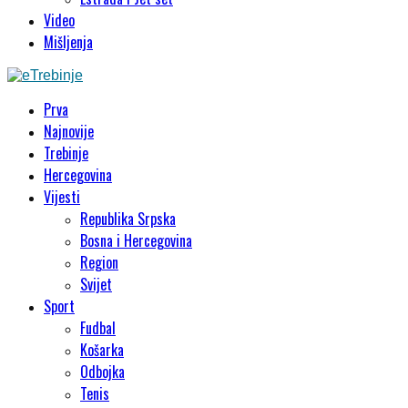
Video
Mišljenja
Prva
Najnovije
Trebinje
Hercegovina
Vijesti
Republika Srpska
Bosna i Hercegovina
Region
Svijet
Sport
Fudbal
Košarka
Odbojka
Tenis