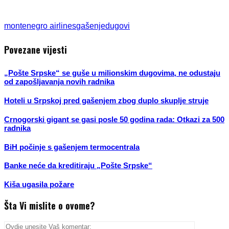
montenegro airlines
gašenje
dugovi
Povezane vijesti
„Pošte Srpske“ se guše u milionskim dugovima, ne odustaju
od zapošljavanja novih radnika
Hoteli u Srpskoj pred gašenjem zbog duplo skuplje struje
Crnogorski gigant se gasi posle 50 godina rada: Otkazi za 500
radnika
BiH počinje s gašenjem termocentrala
Banke neće da kreditiraju „Pošte Srpske“
Kiša ugasila požare
Šta Vi mislite o ovome?