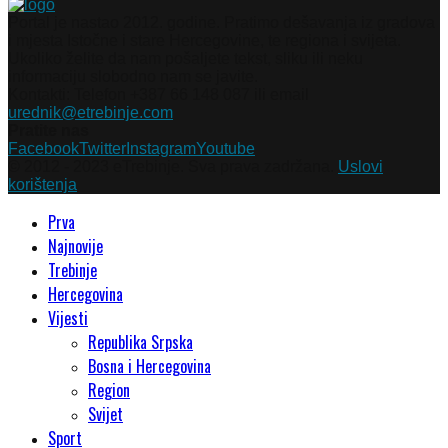
Portal je nastao 2012. godine. Pratimo dešavanja iz gradova
i mjesta Istočne i stare Hercegovine, te regiona i svijeta.
Ukoliko želite da nam pošaljete tekst, sliku ili neku
informaciju slobodno nam se javite.
Kontakti: Telefon +387 66 148 087 ili email
urednik@etrebinje.com
Pratite nas
Facebook
Twitter
Instagram
Youtube
© 2012 - 2023 eTrebinje. Sva prava zadržana.
Uslovi
korištenja
Prva
Najnovije
Trebinje
Hercegovina
Vijesti
Republika Srpska
Bosna i Hercegovina
Region
Svijet
Sport