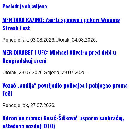
Poslednje objavljeno
MERIDIAN KAZINO: Zavrti spinove i pokori Winning
Streak Fest
Ponedjeljak, 03.08.2026.
Utorak, 04.08.2026.
MERIDIANBET I UFC: Michael Oliveira pred debi u
Beogradskoj areni
Utorak, 28.07.2026.
Srijeda, 29.07.2026.
Vozač „audija“ povrijedio policajca i pobjegao prema
Foči
Ponedjeljak, 27.07.2026.
Odron na dionici Kosić-Šišković usporio saobraćaj,
oštećeno vozilo(FOTO)