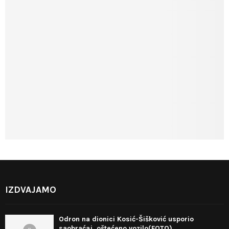
IZDVAJAMO
Odron na dionici Kosić-Šišković usporio
saobraćaj, oštećeno vozilo(FOTO)