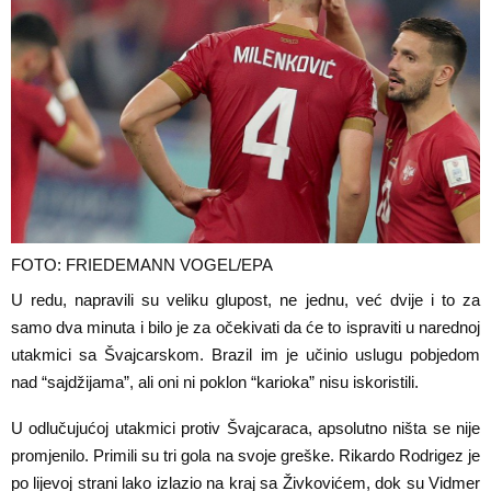
FOTO: FRIEDEMANN VOGEL/EPA
U redu, napravili su veliku glupost, ne jednu, već dvije i to za
samo dva minuta i bilo je za očekivati da će to ispraviti u narednoj
utakmici sa Švajcarskom. Brazil im je učinio uslugu pobjedom
nad “sajdžijama”, ali oni ni poklon “karioka” nisu iskoristili.
U odlučujućoj utakmici protiv Švajcaraca, apsolutno ništa se nije
promjenilo. Primili su tri gola na svoje greške. Rikardo Rodrigez je
po lijevoj strani lako izlazio na kraj sa Živkovićem, dok su Vidmer