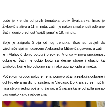
Loše je krenulo od prvih trenutaka protiv Švajcarske. Imao je
Živković stativu u 11. minutu, zatim je nakon smušenosti odbrane
Šaćiri donio prednost “sajdžijama” u 18. minutu.
Bolje je zaigrala Srbija od tog trenutka. Brzo su uspjeli da
izjednače sjajnim udarcem Aleksandra Mitrovića glavom, a zatim
je i Vlahović donio potpuni preokret. A onda – nova smušenost
odbrane. Šaćiri je dobio loptu sa desne strane i ubacio ka
Embolou koji je bio potpuno sam i lako ugurao loptu u mrežu.
Početkom drugog poluvremena, ponovo očajna reakcija odbrane i
gol Frojelera na divnu asistenciju Vargasa. Do kraja su se mučili,
nisu stvorili jednu poštenu šansu, a Švajcarska je odradila posao
baš onako kako najbolje zna.