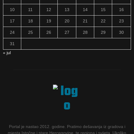
10
11
12
13
14
15
16
17
18
19
20
21
22
23
24
25
26
27
28
29
30
31
« jul
Portal je nastao 2012. godine. Pratimo dešavanja iz gradova i
mjesta Istočne i stare Hercegovine, te regiona i svijeta. Ukoliko