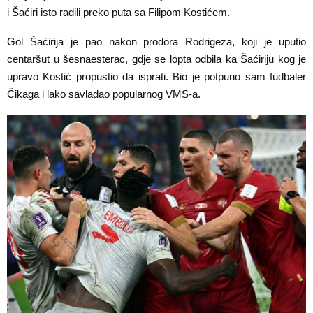
i Šaćiri isto radili preko puta sa Filipom Kostićem.
Gol Šaćirija je pao nakon prodora Rodrigeza, koji je uputio
centaršut u šesnaesterac, gdje se lopta odbila ka Šaćiriju kog je
upravo Kostić propustio da isprati. Bio je potpuno sam fudbaler
Čikaga i lako savladao popularnog VMS-a.