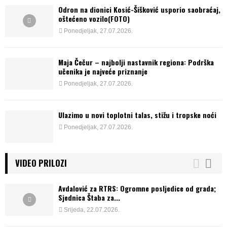
Odron na dionici Kosić-Šišković usporio saobraćaj,
oštećeno vozilo(FOTO)
Ponedjeljak, 27.07.2026.
Maja Čečur – najbolji nastavnik regiona: Podrška
učenika je najveće priznanje
Ponedjeljak, 27.07.2026.
Ulazimo u novi toplotni talas, stižu i tropske noći
Ponedjeljak, 27.07.2026.
VIDEO PRILOZI
Avdalović za RTRS: Ogromne posljedice od grada;
Sjednica Štaba za...
Srijeda, 22.07.2026.