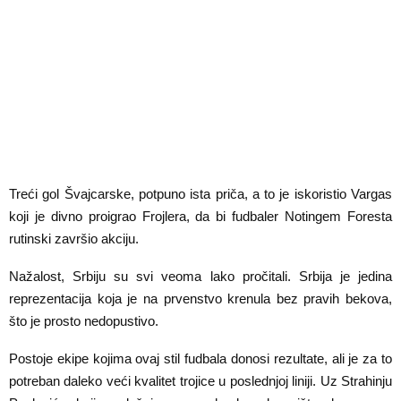
Treći gol Švajcarske, potpuno ista priča, a to je iskoristio Vargas
koji je divno proigrao Frojlera, da bi fudbaler Notingem Foresta
rutinski završio akciju.
Nažalost, Srbiju su svi veoma lako pročitali. Srbija je jedina
reprezentacija koja je na prvenstvo krenula bez pravih bekova,
što je prosto nedopustivo.
Postoje ekipe kojima ovaj stil fudbala donosi rezultate, ali je za to
potreban daleko veći kvalitet trojice u poslednjoj liniji. Uz Strahinju