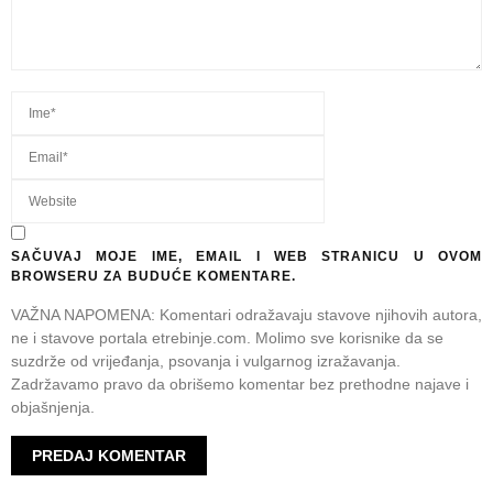
SAČUVAJ MOJE IME, EMAIL I WEB STRANICU U OVOM
BROWSERU ZA BUDUĆE KOMENTARE.
VAŽNA NAPOMENA: Komentari odražavaju stavove njihovih autora,
ne i stavove portala etrebinje.com. Molimo sve korisnike da se
suzdrže od vrijeđanja, psovanja i vulgarnog izražavanja.
Zadržavamo pravo da obrišemo komentar bez prethodne najave i
objašnjenja.