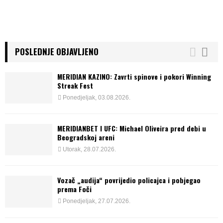
POSLEDNJE OBJAVLJENO
MERIDIAN KAZINO: Zavrti spinove i pokori Winning
Streak Fest
Ponedjeljak, 03.08.2026.
MERIDIANBET I UFC: Michael Oliveira pred debi u
Beogradskoj areni
Utorak, 28.07.2026.
Vozač „audija“ povrijedio policajca i pobjegao
prema Foči
Ponedjeljak, 27.07.2026.