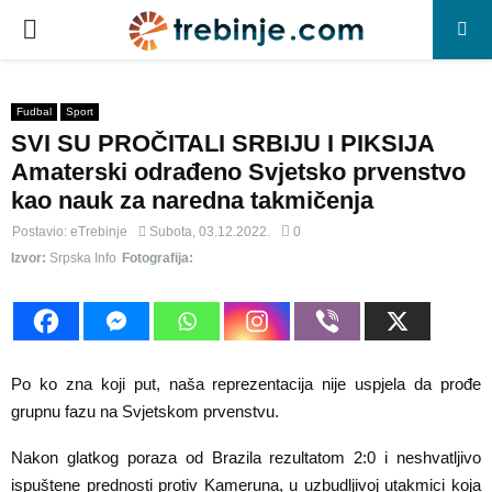
P
R
Fudbal
Sport
SVI SU PROČITALI SRBIJU I PIKSIJA
I
Amaterski odrađeno Svjetsko prvenstvo
kao nauk za naredna takmičenja
M
Postavio:
eTrebinje
Subota, 03.12.2022.
0
Izvor:
Srpska Info
Fotografija:
A
R
Y
Po ko zna koji put, naša reprezentacija nije uspjela da prođe
grupnu fazu na Svjetskom prvenstvu.
M
Nakon glatkog poraza od Brazila rezultatom 2:0 i neshvatljivo
ispuštene prednosti protiv Kameruna, u uzbudljivoj utakmici koja