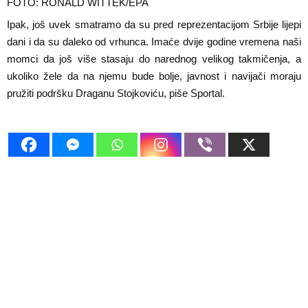
FOTO: RONALD WITTEK/EPA
Ipak, još uvek smatramo da su pred reprezentacijom Srbije lijepi
dani i da su daleko od vrhunca. Imaće dvije godine vremena naši
momci da još više stasaju do narednog velikog takmičenja, a
ukoliko žele da na njemu bude bolje, javnost i navijači moraju
pružiti podršku Draganu Stojkoviću, piše Sportal.