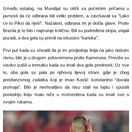
Između ostalog, na Mundijal su otišli sa početnim pričama u
javnosti da će odbrana biti veliki problem, a završavali sa “Lako
će to Piksi da riješi”. Nažalost, odbrana im je došla glave. Protiv
Brazila je to bilo i najmanje kritično. Bili su podređena ekipa, stajali
pozadi, a dva gola su primili na iskustvo “karioka”.
Prvi put kada su shvatili da je im posljednja linija na jako niskom
nivou, bilo je u drugom poluvremenu protiv Kameruna. Previše su
visoko izašli u trenutku kada su imali dva gola prednosti. Uz sve
to, oba gola su pala po njihovoj lijevoj strani, gdje je zbog
preofanzivnog zadatka koji je imao Kostić konstantno “duvala
promaja”. Bilo je neshvatljivo da nisu stali na loptu i spustili
poslednju liniju malo niže u momentima kada su imali sve u
svojim rukama.