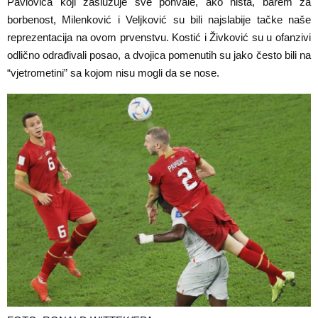
Pavlovića koji zaslužuje sve pohvale, ako ništa, barem za
borbenost, Milenković i Veljković su bili najslabije tačke naše
reprezentacija na ovom prvenstvu. Kostić i Živković su u ofanzivi
odlično odrađivali posao, a dvojica pomenutih su jako često bili na
“vjetrometini” sa kojom nisu mogli da se nose.