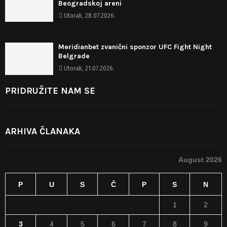
Beogradskoj areni
Utorak, 28.07.2026.
Meridianbet zvanični sponzor UFC Fight Night
Belgrade
Utorak, 21.07.2026.
PRIDRUŽITE NAM SE
ARHIVA ČLANAKA
August 2026
P
U
S
Č
P
S
N
1
2
3
4
5
6
7
8
9