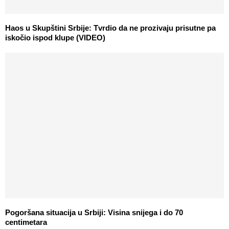
Haos u Skupštini Srbije: Tvrdio da ne prozivaju prisutne pa
iskočio ispod klupe (VIDEO)
Pogoršana situacija u Srbiji: Visina snijega i do 70
centimetara