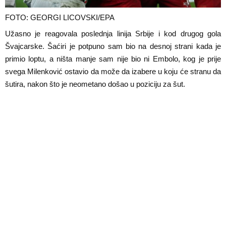
FOTO: GEORGI LICOVSKI/EPA
Užasno je reagovala poslednja linija Srbije i kod drugog gola
Švajcarske. Šaćiri je potpuno sam bio na desnoj strani kada je
primio loptu, a ništa manje sam nije bio ni Embolo, kog je prije
svega Milenković ostavio da može da izabere u koju će stranu da
šutira, nakon što je neometano došao u poziciju za šut.