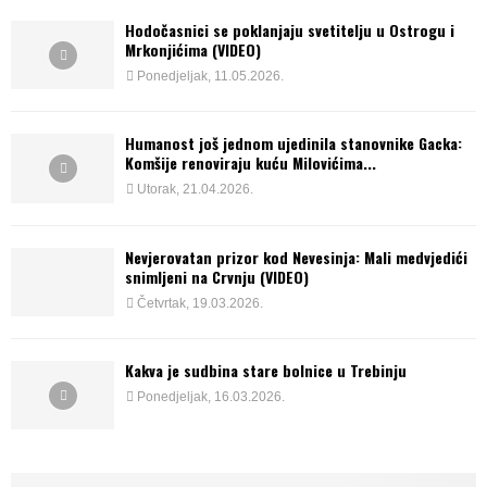
Hodočasnici se poklanjaju svetitelju u Ostrogu i
Mrkonjićima (VIDEO)
Ponedjeljak, 11.05.2026.
Humanost još jednom ujedinila stanovnike Gacka:
Komšije renoviraju kuću Milovićima...
Utorak, 21.04.2026.
Nevjerovatan prizor kod Nevesinja: Mali medvjedići
snimljeni na Crvnju (VIDEO)
Četvrtak, 19.03.2026.
Kakva je sudbina stare bolnice u Trebinju
Ponedjeljak, 16.03.2026.