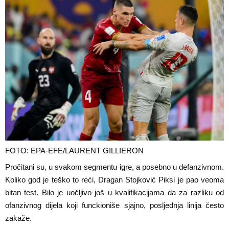
FOTO: EPA-EFE/LAURENT GILLIERON
Pročitani su, u svakom segmentu igre, a posebno u defanzivnom.
Koliko god je teško to reći, Dragan Stojković Piksi je pao veoma
bitan test. Bilo je uočljivo još u kvalifikacijama da za razliku od
ofanzivnog dijela koji funckioniše sjajno, posljednja linija često
zakaže.