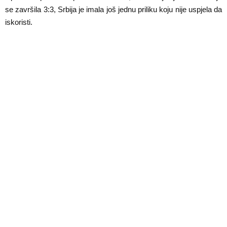
E
se završila 3:3, Srbija je imala još jednu priliku koju nije uspjela da
iskoristi.
N
U