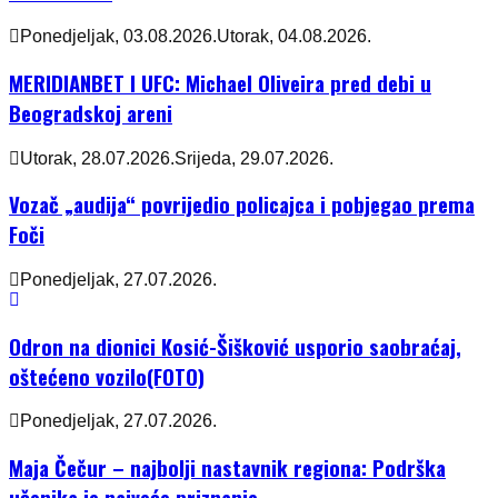
Ponedjeljak, 03.08.2026.
Utorak, 04.08.2026.
MERIDIANBET I UFC: Michael Oliveira pred debi u
Beogradskoj areni
Utorak, 28.07.2026.
Srijeda, 29.07.2026.
Vozač „audija“ povrijedio policajca i pobjegao prema
Foči
Ponedjeljak, 27.07.2026.
Odron na dionici Kosić-Šišković usporio saobraćaj,
oštećeno vozilo(FOTO)
Ponedjeljak, 27.07.2026.
Maja Čečur – najbolji nastavnik regiona: Podrška
učenika je najveće priznanje