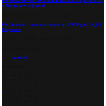
MERIDIANBET I UFC: Michael Oliveira pred debi
u Beogradskoj areni
Utorak, 28.07.2026.
Srijeda, 29.07.2026.
Meridianbet zvanični sponzor UFC Fight Night
Belgrade
Utorak, 21.07.2026.
Ponedjeljak, 27.07.2026.
pridružite nam se
Facebook
Arhiva članaka
August 2026
P
U
S
Č
P
S
N
1
2
3
4
5
6
7
8
9
10
11
12
13
14
15
16
17
18
19
20
21
22
23