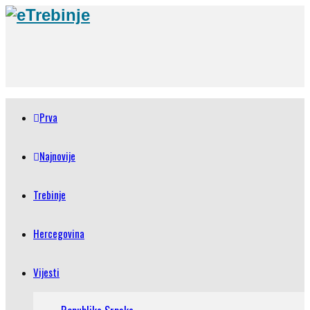
Prva
Najnovije
Trebinje
Hercegovina
Vijesti