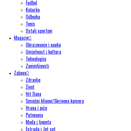
Fudbal
Košarka
Odbojka
Tenis
Ostali sportovi
Magazin
Obrazovanje i nauka
Umjetnost i kultura
Tehnologija
Zanimljivosti
Zabava
Zdravlje
Život
Hit Dana
Smješni klipovi/Skrivena kamera
Hrana i piće
Putovanja
Moda i ljepota
Estrada i Jet set