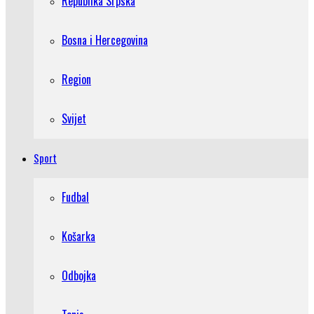
Republika Srpska
Bosna i Hercegovina
Region
Svijet
Sport
Fudbal
Košarka
Odbojka