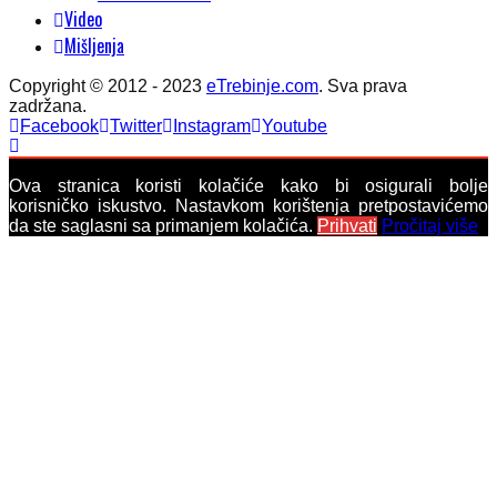
Video
Mišljenja
Copyright © 2012 - 2023
eTrebinje.com
. Sva prava
zadržana.
Facebook
Twitter
Instagram
Youtube
Ova stranica koristi kolačiće kako bi osigurali bolje
korisničko iskustvo. Nastavkom korištenja pretpostavićemo
da ste saglasni sa primanjem kolačića.
Prihvati
Pročitaj više