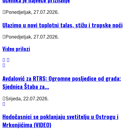
Ponedjeljak, 27.07.2026.
Ulazimo u novi toplotni talas, stižu i tropske noći
Ponedjeljak, 27.07.2026.
Video prilozi
Avdalović za RTRS: Ogromne posljedice od grada;
Sjednica Štaba za...
Srijeda, 22.07.2026.
Hodočasnici se poklanjaju svetitelju u Ostrogu i
Mrkonjićima (VIDEO)