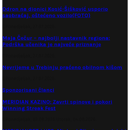
Odron na dionici Kosić-Šišković usporio
saobraćaj, oštećeno vozilo(FOTO)
Ponedjeljak, 27.07.2026.
Maja Čečur – najbolji nastavnik regiona:
Podrška učenika je najveće priznanje
Ponedjeljak, 27.07.2026.
Nevrijeme u Trebinju praćeno obilnom kišom
Ponedjeljak, 27.07.2026.
Sponzorisani članci
MERIDIAN KAZINO: Zavrti spinove i pokori
Winning Streak Fest
Ponedjeljak, 03.08.2026.
Utorak, 04.08.2026.