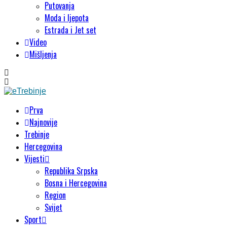
Putovanja
Moda i ljepota
Estrada i Jet set
Video
Mišljenja
Prva
Najnovije
Trebinje
Hercegovina
Vijesti
Republika Srpska
Bosna i Hercegovina
Region
Svijet
Sport