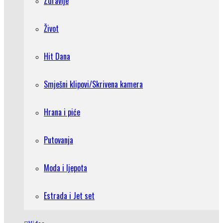
Zdravlje
Život
Hit Dana
Smješni klipovi/Skrivena kamera
Hrana i piće
Putovanja
Moda i ljepota
Estrada i Jet set