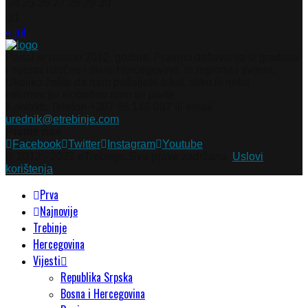
24
25
26
27
28
29
30
31
« jul
Portal je nastao 2012. godine. Pratimo dešavanja iz gradova
i mjesta Istočne i stare Hercegovine, te regiona i svijeta.
Ukoliko želite da nam pošaljete tekst, sliku ili neku
informaciju slobodno nam se javite.
Kontakti: Telefon +387 66 148 087 ili email
urednik@etrebinje.com
Pratite nas
Facebook
Twitter
Instagram
Youtube
© 2012 - 2023 eTrebinje. Sva prava zadržana.
Uslovi
korištenja
Prva
Najnovije
Trebinje
Hercegovina
Vijesti
Republika Srpska
Bosna i Hercegovina