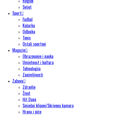
Region
Svijet
Sport
Fudbal
Košarka
Odbojka
Tenis
Ostali sportovi
Magazin
Obrazovanje i nauka
Umjetnost i kultura
Tehnologija
Zanimljivosti
Zabava
Zdravlje
Život
Hit Dana
Smješni klipovi/Skrivena kamera
Hrana i piće