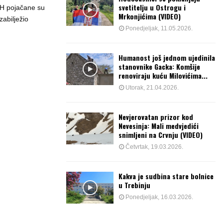
svetitelju u Ostrogu i
BiH pojačane su
Mrkonjićima (VIDEO)
zabilježio
Ponedjeljak, 11.05.2026.
Humanost još jednom ujedinila
stanovnike Gacka: Komšije
renoviraju kuću Milovićima...
Utorak, 21.04.2026.
Nevjerovatan prizor kod
Nevesinja: Mali medvjedići
snimljeni na Crvnju (VIDEO)
Četvrtak, 19.03.2026.
Kakva je sudbina stare bolnice
u Trebinju
Ponedjeljak, 16.03.2026.