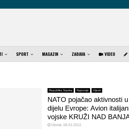
TI
SPORT
MAGAZIN
ZABAVA
VIDEO
Republika Srpska
Najnovije
Vijesti
NATO pojačao aktivnosti 
dijelu Evrope: Avion italija
vojske KRUŽI NAD BAN
Utorak, 08.03.2022.