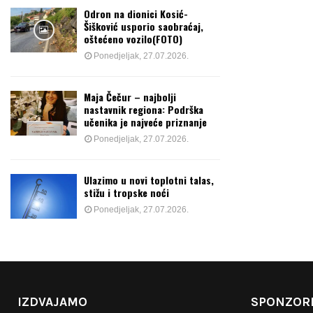
Odron na dionici Kosić-
Šišković usporio saobraćaj,
oštećeno vozilo(FOTO)
Ponedjeljak, 27.07.2026.
Maja Čečur – najbolji
nastavnik regiona: Podrška
učenika je najveće priznanje
Ponedjeljak, 27.07.2026.
Ulazimo u novi toplotni talas,
stižu i tropske noći
Ponedjeljak, 27.07.2026.
IZDVAJAMO
SPONZORI