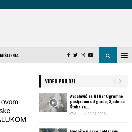
MIŠLJENJA
VIDEO PRILOZI
Avdalović za RTRS: Ogromne
u ovom
posljedice od grada; Sjednica
Štaba za...
nske
Srijeda, 22.07.2026.
JALUKOM
Hodočasnici se poklanjaju