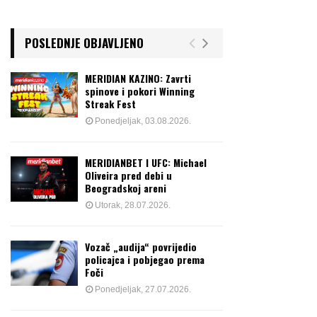
POSLEDNJE OBJAVLJENO
MERIDIAN KAZINO: Zavrti
spinove i pokori Winning
Streak Fest
Ponedjeljak, 03.08.2026.
MERIDIANBET I UFC: Michael
Oliveira pred debi u
Beogradskoj areni
Utorak, 28.07.2026.
Vozač „audija“ povrijedio
policajca i pobjegao prema
Foči
Ponedjeljak, 27.07.2026.