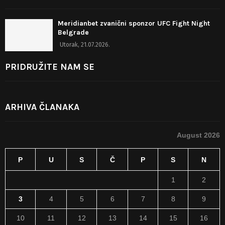
Meridianbet zvanični sponzor UFC Fight Night
Belgrade
Utorak, 21.07.2026.
PRIDRUŽITE NAM SE
ARHIVA ČLANAKA
August 2026
P
U
S
Č
P
S
N
1
2
3
4
5
6
7
8
9
10
11
12
13
14
15
16