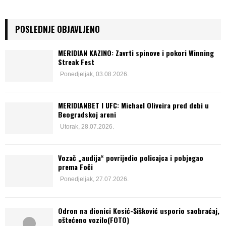
POSLEDNJE OBJAVLJENO
MERIDIAN KAZINO: Zavrti spinove i pokori Winning
Streak Fest
Ponedjeljak, 03.08.2026.
MERIDIANBET I UFC: Michael Oliveira pred debi u
Beogradskoj areni
Utorak, 28.07.2026.
Vozač „audija“ povrijedio policajca i pobjegao
prema Foči
Ponedjeljak, 27.07.2026.
Odron na dionici Kosić-Šišković usporio saobraćaj,
oštećeno vozilo(FOTO)