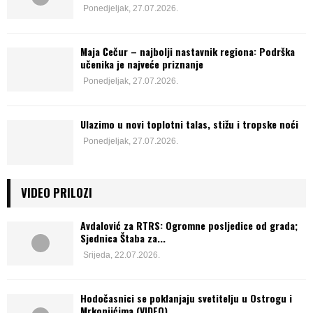
Ponedjeljak, 27.07.2026.
Maja Čečur – najbolji nastavnik regiona: Podrška
učenika je najveće priznanje
Ponedjeljak, 27.07.2026.
Ulazimo u novi toplotni talas, stižu i tropske noći
Ponedjeljak, 27.07.2026.
VIDEO PRILOZI
Avdalović za RTRS: Ogromne posljedice od grada;
Sjednica Štaba za...
Srijeda, 22.07.2026.
Hodočasnici se poklanjaju svetitelju u Ostrogu i
Mrkonjićima (VIDEO)