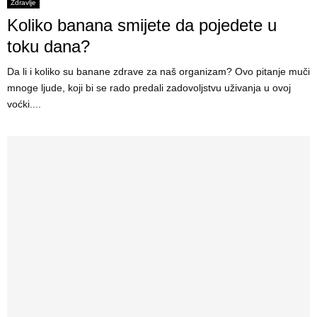
Zdravlje
Koliko banana smijete da pojedete u
E
toku dana?
N
Da li i koliko su banane zdrave za naš organizam? Ovo pitanje muči
mnoge ljude, koji bi se rado predali zadovoljstvu uživanja u ovoj
U
voćki....