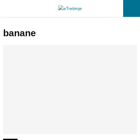
P
banane
R
I
M
A
R
Y
M