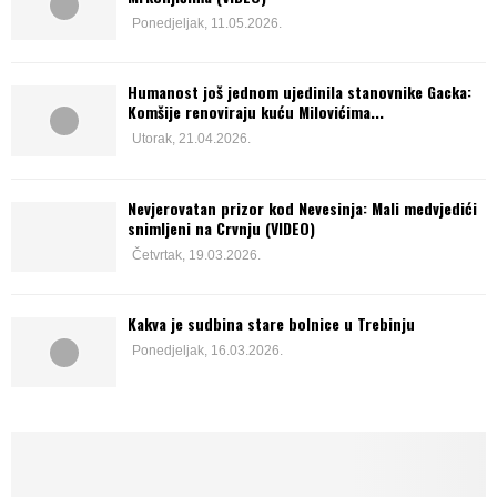
Ponedjeljak, 11.05.2026.
Humanost još jednom ujedinila stanovnike Gacka:
Komšije renoviraju kuću Milovićima...
Utorak, 21.04.2026.
Nevjerovatan prizor kod Nevesinja: Mali medvjedići
snimljeni na Crvnju (VIDEO)
Četvrtak, 19.03.2026.
Kakva je sudbina stare bolnice u Trebinju
Ponedjeljak, 16.03.2026.