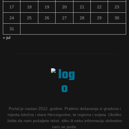
17
18
19
20
21
22
23
24
25
26
27
28
29
30
31
« jul
Portal je nastao 2012. godine. Pratimo dešavanja iz gradova i
mjesta Istočne i stare Hercegovine, te regiona i svijeta. Ukoliko
želite da nam pošaljete tekst, sliku ili neku informaciju slobodno
nam se javite.