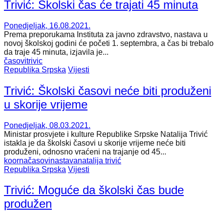
Trivić: Školski čas će trajati 45 minuta
Ponedjeljak, 16.08.2021.
Prema preporukama Instituta za javno zdravstvo, nastava u
novoj školskoj godini će početi 1. septembra, a čas bi trebalo
da traje 45 minuta, izjavila je...
časovi
trivic
Republika Srpska
Vijesti
Trivić: Školski časovi neće biti produženi
u skorije vrijeme
Ponedjeljak, 08.03.2021.
Ministar prosvjete i kulture Republike Srpske Natalija Trivić
istakla je da školski časovi u skorije vrijeme neće biti
produženi, odnosno vraćeni na trajanje od 45...
koorna
časovi
nastava
natalija trivić
Republika Srpska
Vijesti
Trivić: Moguće da školski čas bude
produžen