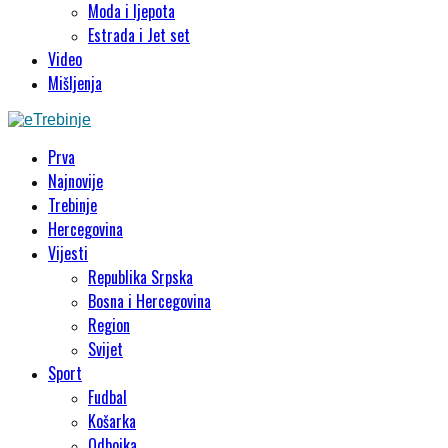
Moda i ljepota
Estrada i Jet set
Video
Mišljenja
Prva
Najnovije
Trebinje
Hercegovina
Vijesti
Republika Srpska
Bosna i Hercegovina
Region
Svijet
Sport
Fudbal
Košarka
Odbojka