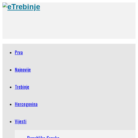
Prva
Najnovije
Trebinje
Hercegovina
Vijesti