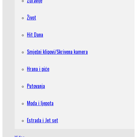
Zdravlje
Život
Hit Dana
Smješni klipovi/Skrivena kamera
Hrana i piće
Putovanja
Moda i ljepota
Estrada i Jet set