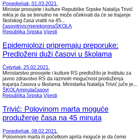
Ponedjeljak, 01.03.2021.
Ministar prosvjete i kulture Republike Srpske Natalija Trivić
rekla je da se trenutno ne može očekivati da će se trajanje
školskog časa vratiti na 45...
časovi
trivic
mjere
korona
ŠKOLA
Republika Srpska
Vijesti
Epidemiolozi pripremaju preporuke:
Predloženi duži časovi u školama
Četvrtak, 25.02.2021.
Ministarstvo prosvjete i kulture RS predložilo je Institutu za
javno zdravstvo RS da razmotri mogućnost produženja
trajanja časova u školama. Ministarka Natalija Trivić juče je...
ŠKOLA
minuta
časovi
Republika Srpska
Vijesti
Trivić: Polovinom marta moguće
produženje časa na 45 minuta
Ponedjeljak, 08.02.2021.
Polovinom marta ili početkom aprila moguće je da ćemo