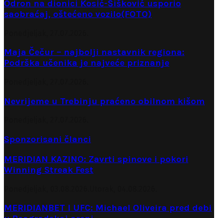
Odron na dionici Kosić-Šišković usporio
saobraćaj, oštećeno vozilo(FOTO)
Ponedjeljak, 27.07.2026.
Maja Čečur – najbolji nastavnik regiona:
Podrška učenika je najveće priznanje
Ponedjeljak, 27.07.2026.
Nevrijeme u Trebinju praćeno obilnom kišom
Ponedjeljak, 27.07.2026.
Sponzorisani članci
MERIDIAN KAZINO: Zavrti spinove i pokori
Winning Streak Fest
Ponedjeljak, 03.08.2026.
Utorak, 04.08.2026.
MERIDIANBET I UFC: Michael Oliveira pred debi