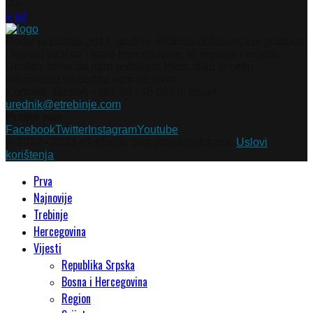
31
« jul
Portal je nastao 2012. godine. Pratimo dešavanja iz gradova
i mjesta Istočne i stare Hercegovine, te regiona i svijeta.
Ukoliko želite da nam pošaljete tekst, sliku ili neku
informaciju slobodno nam se javite.
Kontakti: Telefon +387 66 148 087 ili email
urednik@etrebinje.com
Pratite nas
Facebook
Twitter
Instagram
Youtube
© 2012 - 2023 eTrebinje. Sva prava zadržana.
Uslovi
korištenja
Prva
Najnovije
Trebinje
Hercegovina
Vijesti
Republika Srpska
Bosna i Hercegovina
Region