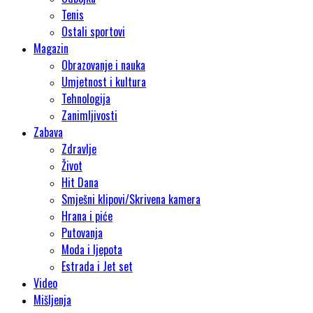
Tenis
Ostali sportovi
Magazin
Obrazovanje i nauka
Umjetnost i kultura
Tehnologija
Zanimljivosti
Zabava
Zdravlje
Život
Hit Dana
Smješni klipovi/Skrivena kamera
Hrana i piće
Putovanja
Moda i ljepota
Estrada i Jet set
Video
Mišljenja