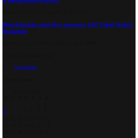
u Beogradskoj areni
Utorak, 28.07.2026.
Srijeda, 29.07.2026.
Meridianbet zvanični sponzor UFC Fight Night
Belgrade
Utorak, 21.07.2026.
Ponedjeljak, 27.07.2026.
pridružite nam se
Facebook
Arhiva članaka
August 2026
P
U
S
Č
P
S
N
1
2
3
4
5
6
7
8
9
10
11
12
13
14
15
16
17
18
19
20
21
22
23
24
25
26
27
28
29
30