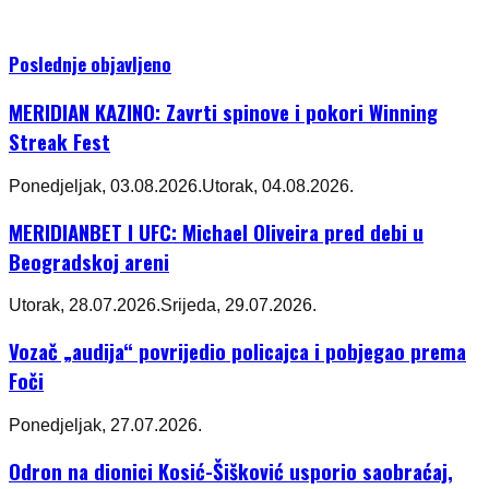
Poslednje objavljeno
MERIDIAN KAZINO: Zavrti spinove i pokori Winning
Streak Fest
Ponedjeljak, 03.08.2026.
Utorak, 04.08.2026.
MERIDIANBET I UFC: Michael Oliveira pred debi u
Beogradskoj areni
Utorak, 28.07.2026.
Srijeda, 29.07.2026.
Vozač „audija“ povrijedio policajca i pobjegao prema
Foči
Ponedjeljak, 27.07.2026.
Odron na dionici Kosić-Šišković usporio saobraćaj,