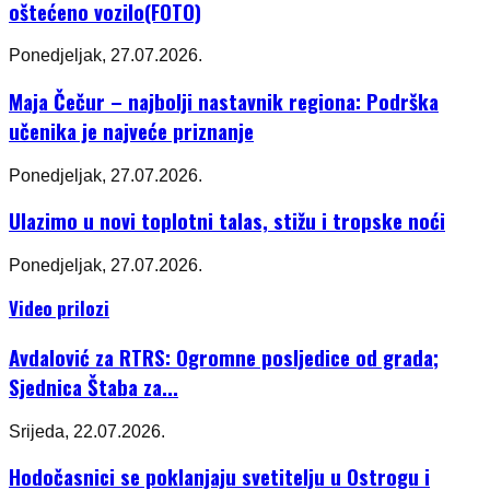
oštećeno vozilo(FOTO)
Ponedjeljak, 27.07.2026.
Maja Čečur – najbolji nastavnik regiona: Podrška
učenika je najveće priznanje
Ponedjeljak, 27.07.2026.
Ulazimo u novi toplotni talas, stižu i tropske noći
Ponedjeljak, 27.07.2026.
Video prilozi
Avdalović za RTRS: Ogromne posljedice od grada;
Sjednica Štaba za...
Srijeda, 22.07.2026.
Hodočasnici se poklanjaju svetitelju u Ostrogu i