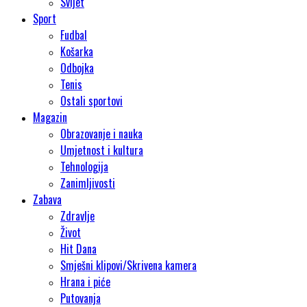
Svijet
Sport
Fudbal
Košarka
Odbojka
Tenis
Ostali sportovi
Magazin
Obrazovanje i nauka
Umjetnost i kultura
Tehnologija
Zanimljivosti
Zabava
Zdravlje
Život
Hit Dana
Smješni klipovi/Skrivena kamera
Hrana i piće
Putovanja