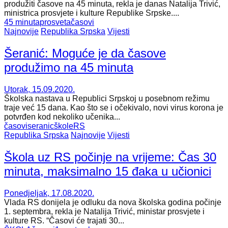
produžiti časove na 45 minuta, rekla je danas Natalija Trivić,
ministrica prosvjete i kulture Republike Srpske....
45 minuta
prosveta
časovi
Najnovije
Republika Srpska
Vijesti
Šeranić: Moguće je da časove
produžimo na 45 minuta
Utorak, 15.09.2020.
Školska nastava u Republici Srpskoj u posebnom režimu
traje već 15 dana. Kao što se i očekivalo, novi virus korona je
potvrđen kod nekoliko učenika...
časovi
seranic
škole
RS
Republika Srpska
Najnovije
Vijesti
Škola uz RS počinje na vrijeme: Čas 30
minuta, maksimalno 15 đaka u učionici
Ponedjeljak, 17.08.2020.
Vlada RS donijela je odluku da nova školska godina počinje
1. septembra, rekla je Natalija Trivić, ministar prosvjete i
kulture RS. “Časovi će trajati 30...