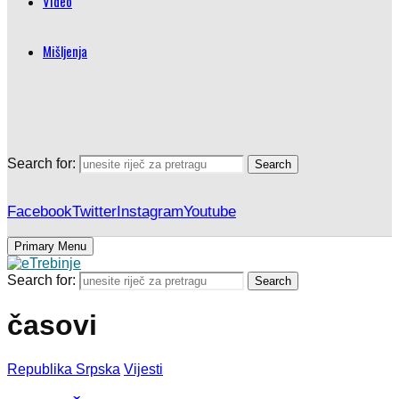
Video
Mišljenja
Search for:
Search
Facebook
Twitter
Instagram
Youtube
Primary Menu
Search for:
Search
časovi
Republika Srpska
Vijesti