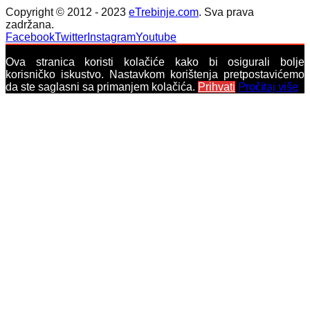
Copyright © 2012 - 2023
eTrebinje.com
. Sva prava
zadržana.
Facebook
Twitter
Instagram
Youtube
Ova stranica koristi kolačiće kako bi osigurali bolje
korisničko iskustvo. Nastavkom korištenja pretpostavićemo
da ste saglasni sa primanjem kolačića.
Prihvati
Pročitaj više