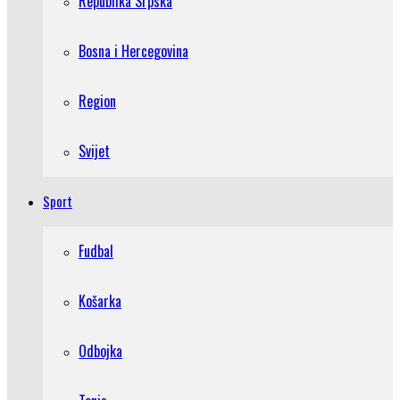
Republika Srpska
Bosna i Hercegovina
Region
Svijet
Sport
Fudbal
Košarka
Odbojka