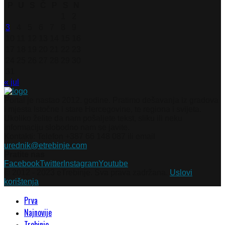
P
U
S
Č
P
S
N
1
2
3
4
5
6
7
8
9
10
11
12
13
14
15
16
17
18
19
20
21
22
23
24
25
26
27
28
29
30
31
« jul
Portal je nastao 2012. godine. Pratimo dešavanja iz gradova
i mjesta Istočne i stare Hercegovine, te regiona i svijeta.
Ukoliko želite da nam pošaljete tekst, sliku ili neku
informaciju slobodno nam se javite.
Kontakti: Telefon +387 66 148 087 ili email
urednik@etrebinje.com
Pratite nas
Facebook
Twitter
Instagram
Youtube
© 2012 - 2023 eTrebinje. Sva prava zadržana.
Uslovi
korištenja
Prva
Najnovije
Trebinje