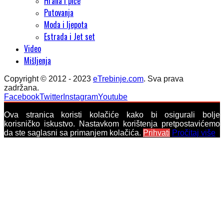
Hrana i piće
Putovanja
Moda i ljepota
Estrada i Jet set
Video
Mišljenja
Copyright © 2012 - 2023
eTrebinje.com
. Sva prava
zadržana.
Facebook
Twitter
Instagram
Youtube
Ova stranica koristi kolačiće kako bi osigurali bolje
korisničko iskustvo. Nastavkom korištenja pretpostavićemo
da ste saglasni sa primanjem kolačića.
Prihvati
Pročitaj više