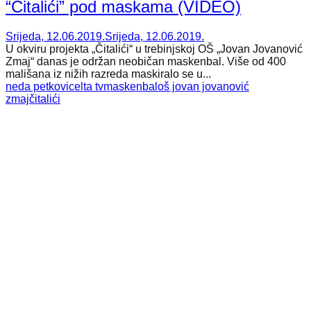
“Čitalići” pod maskama (VIDEO)
Srijeda, 12.06.2019.
Srijeda, 12.06.2019.
U okviru projekta „Čitalići“ u trebinjskoj OŠ „Jovan Jovanović
Zmaj“ danas je održan neobičan maskenbal. Više od 400
mališana iz nižih razreda maskiralo se u...
neda petkovic
elta tv
maskenbal
oš jovan jovanović
zmaj
čitalići