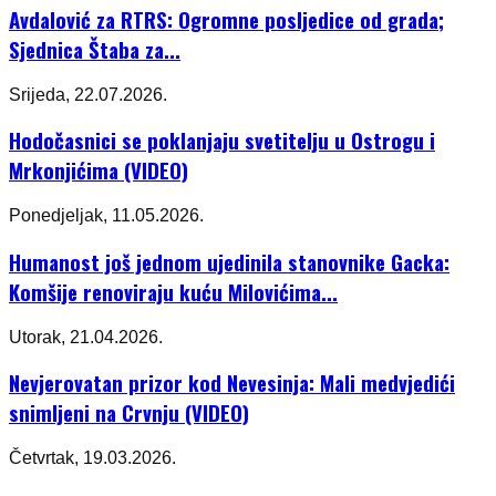
Avdalović za RTRS: Ogromne posljedice od grada;
Sjednica Štaba za...
Srijeda, 22.07.2026.
Hodočasnici se poklanjaju svetitelju u Ostrogu i
Mrkonjićima (VIDEO)
Ponedjeljak, 11.05.2026.
Humanost još jednom ujedinila stanovnike Gacka:
Komšije renoviraju kuću Milovićima...
Utorak, 21.04.2026.
Nevjerovatan prizor kod Nevesinja: Mali medvjedići
snimljeni na Crvnju (VIDEO)
Četvrtak, 19.03.2026.