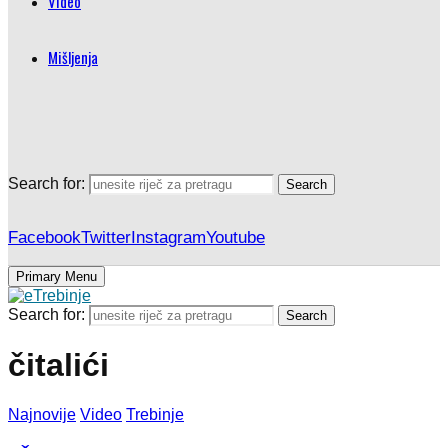
Video
Mišljenja
Search for:
Search
Facebook
Twitter
Instagram
Youtube
Primary Menu
Search for:
Search
čitalići
Najnovije
Video
Trebinje