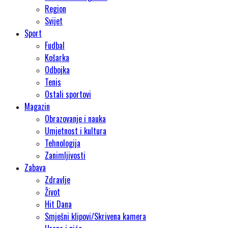
Region
Svijet
Sport
Fudbal
Košarka
Odbojka
Tenis
Ostali sportovi
Magazin
Obrazovanje i nauka
Umjetnost i kultura
Tehnologija
Zanimljivosti
Zabava
Zdravlje
Život
Hit Dana
Smješni klipovi/Skrivena kamera