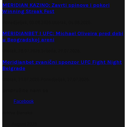
MERIDIAN KAZINO: Zavrti spinove i pokori
Winning Streak Fest
Ponedjeljak, 03.08.2026.
Utorak, 04.08.2026.
MERIDIANBET I UFC: Michael Oliveira pred debi
u Beogradskoj areni
Utorak, 28.07.2026.
Srijeda, 29.07.2026.
Meridianbet zvanični sponzor UFC Fight Night
Belgrade
Utorak, 21.07.2026.
Ponedjeljak, 27.07.2026.
pridružite nam se
Facebook
Arhiva članaka
August 2026