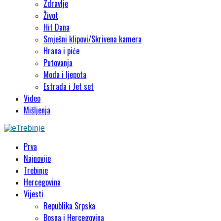
Zdravlje
Život
Hit Dana
Smješni klipovi/Skrivena kamera
Hrana i piće
Putovanja
Moda i ljepota
Estrada i Jet set
Video
Mišljenja
Prva
Najnovije
Trebinje
Hercegovina
Vijesti
Republika Srpska
Bosna i Hercegovina