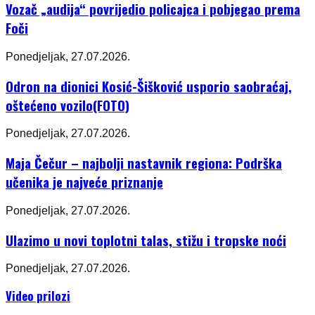
Vozač „audija“ povrijedio policajca i pobjegao prema
Foči
Ponedjeljak, 27.07.2026.
Odron na dionici Kosić-Šišković usporio saobraćaj,
oštećeno vozilo(FOTO)
Ponedjeljak, 27.07.2026.
Maja Čečur – najbolji nastavnik regiona: Podrška
učenika je najveće priznanje
Ponedjeljak, 27.07.2026.
Ulazimo u novi toplotni talas, stižu i tropske noći
Ponedjeljak, 27.07.2026.
Video prilozi