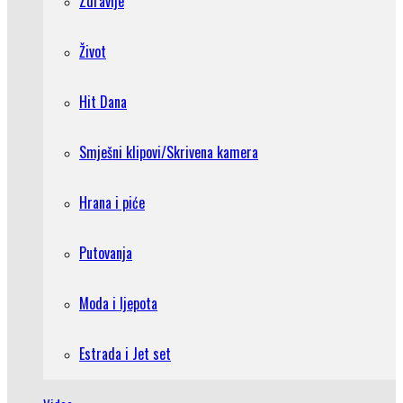
Zdravlje
Život
Hit Dana
Smješni klipovi/Skrivena kamera
Hrana i piće
Putovanja
Moda i ljepota
Estrada i Jet set