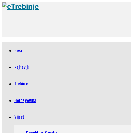
Prva
Najnovije
Trebinje
Hercegovina
Vijesti