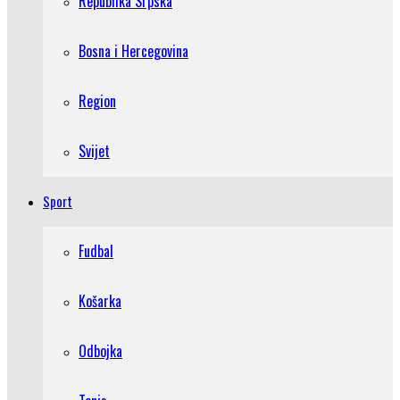
Republika Srpska
Bosna i Hercegovina
Region
Svijet
Sport
Fudbal
Košarka
Odbojka