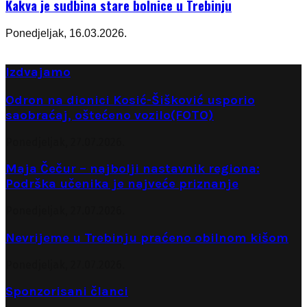
Kakva je sudbina stare bolnice u Trebinju
Ponedjeljak, 16.03.2026.
Izdvajamo
Odron na dionici Kosić-Šišković usporio
saobraćaj, oštećeno vozilo(FOTO)
Ponedjeljak, 27.07.2026.
Maja Čečur – najbolji nastavnik regiona:
Podrška učenika je najveće priznanje
Ponedjeljak, 27.07.2026.
Nevrijeme u Trebinju praćeno obilnom kišom
Ponedjeljak, 27.07.2026.
Sponzorisani članci