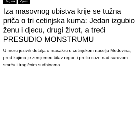
Region
Vijesti
Iza masovnog ubistva krije se tužna
E
priča o tri cetinjska kuma: Jedan izgubio
N
ženu i djecu, drugi život, a treći
PRESUDIO MONSTRUMU
U
U moru jezivih detalja o masakru u cetinjskom naselju Medovina,
pred kojima je zenijemeo čitav regon i prolio suze nad surovom
smrću i tragičnim sudbinama...