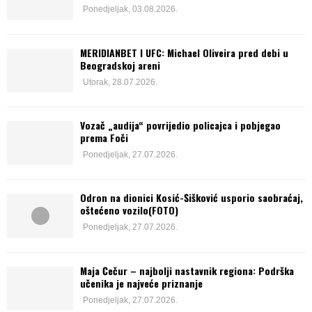
Ponedjeljak, 03.08.2026.
MERIDIANBET I UFC: Michael Oliveira pred debi u
Beogradskoj areni
Utorak, 28.07.2026.
Vozač „audija“ povrijedio policajca i pobjegao
prema Foči
Ponedjeljak, 27.07.2026.
Odron na dionici Kosić-Šišković usporio saobraćaj,
oštećeno vozilo(FOTO)
Ponedjeljak, 27.07.2026.
Maja Čečur – najbolji nastavnik regiona: Podrška
učenika je najveće priznanje
Ponedjeljak, 27.07.2026.