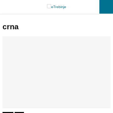
P
crna
R
I
M
A
R
Y
M