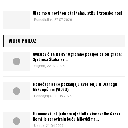
Ulazimo u novi toplotni talas, stižu i tropske noći
Ponedjeljak, 27.07.2026.
VIDEO PRILOZI
Avdalović za RTRS: Ogromne posljedice od grada;
Sjednica Štaba za...
Srijeda, 22.07.2026.
Hodočasnici se poklanjaju svetitelju u Ostrogu i
Mrkonjićima (VIDEO)
Ponedjeljak, 11.05.2026.
Humanost još jednom ujedinila stanovnike Gacka:
Komšije renoviraju kuću Milovićima...
Utorak, 21.04.2026.