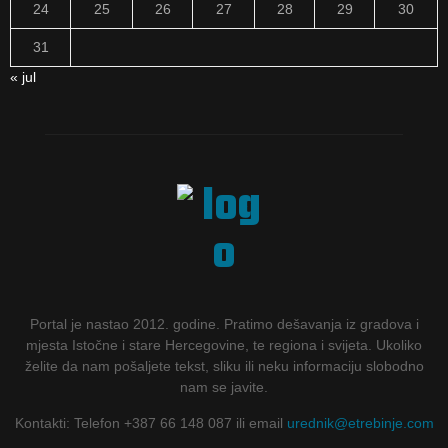
24
25
26
27
28
29
30
31
« jul
Portal je nastao 2012. godine. Pratimo dešavanja iz gradova i
mjesta Istočne i stare Hercegovine, te regiona i svijeta. Ukoliko
želite da nam pošaljete tekst, sliku ili neku informaciju slobodno
nam se javite.
Kontakti: Telefon +387 66 148 087 ili email
urednik@etrebinje.com