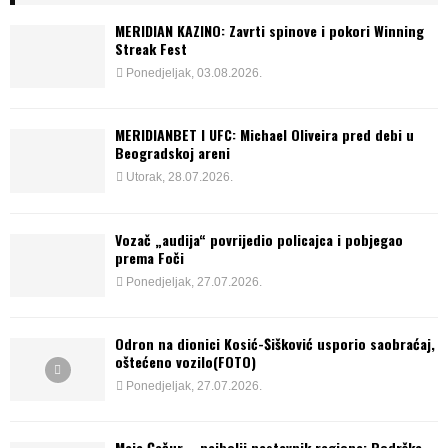
MERIDIAN KAZINO: Zavrti spinove i pokori Winning
Streak Fest
Ponedjeljak, 03.08.2026.
MERIDIANBET I UFC: Michael Oliveira pred debi u
Beogradskoj areni
Utorak, 28.07.2026.
Vozač „audija“ povrijedio policajca i pobjegao
prema Foči
Ponedjeljak, 27.07.2026.
Odron na dionici Kosić-Šišković usporio saobraćaj,
oštećeno vozilo(FOTO)
Ponedjeljak, 27.07.2026.
Maja Čečur – najbolji nastavnik regiona: Podrška