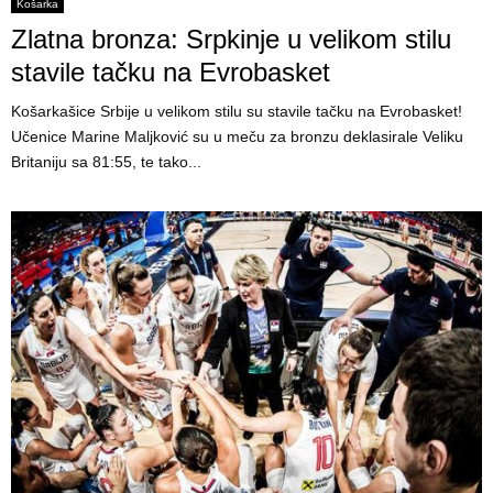
E
Košarka
Zlatna bronza: Srpkinje u velikom stilu
N
stavile tačku na Evrobasket
Košarkašice Srbije u velikom stilu su stavile tačku na Evrobasket!
U
Učenice Marine Maljković su u meču za bronzu deklasirale Veliku
Britaniju sa 81:55, te tako...