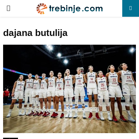
P
R
dajana butulija
I
M
A
R
Y
M