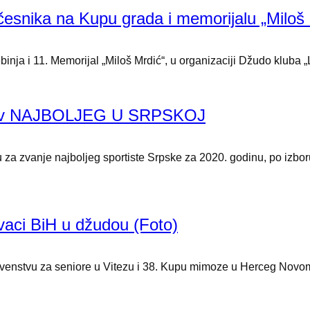
česnika na Kupu grada i memorijalu „Miloš
a i 11. Memorijal „Miloš Mrdić“, u organizaciji Džudo kluba „Le
 naslov NAJBOLJEG U SRPSKOJ
 za zvanje najboljeg sportiste Srpske za 2020. godinu, po izboru
vaci BiH u džudou (Foto)
rvenstvu za seniore u Vitezu i 38. Kupu mimoze u Herceg Novom