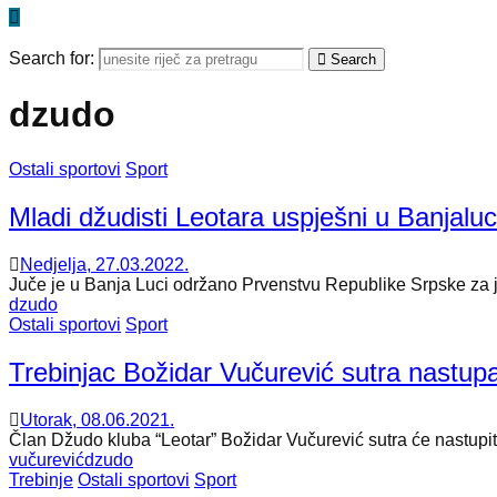
Search for:
Search
dzudo
Ostali sportovi
Sport
Mladi džudisti Leotara uspješni u Banjaluc
Nedjelja, 27.03.2022.
Juče je u Banja Luci održano Prvenstvu Republike Srpske za jun
dzudo
Ostali sportovi
Sport
Trebinjac Božidar Vučurević sutra nastu
Utorak, 08.06.2021.
Član Džudo kluba “Leotar” Božidar Vučurević sutra će nastupiti
vučurević
dzudo
Trebinje
Ostali sportovi
Sport