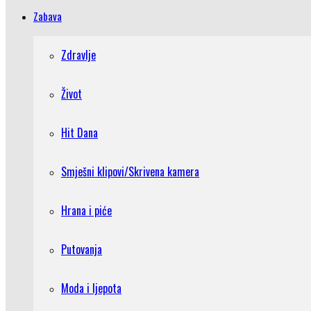
Zabava
Zdravlje
Život
Hit Dana
Smješni klipovi/Skrivena kamera
Hrana i piće
Putovanja
Moda i ljepota