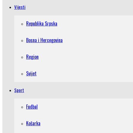
Vijesti
Republika Srpska
Bosna i Hercegovina
Region
Svijet
Sport
Fudbal
Košarka