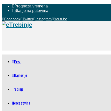
Prognoza vremena
Stanje na putevima
Facebook
Twitter
Instagram
Youtube
Prva
Najnovije
Trebinje
Hercegovina