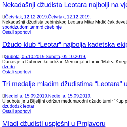
Nekadašnji džudista Leotara najbolji na v
Četvrtak, 12.12.2019.
Četvrtak, 12.12.2019.
Nekadašnji džudista trebinjskog Leotara Mitar Mrdić čak devet 
sport
dzudo
mitar mrdic
trebinje
Ostali sportovi
Džudo klub “Leotar” najbolja kadetska eki
Subota, 05.10.2019.
Subota, 05.10.2019.
Danas je u Dubrovniku održan Memorijalni turnir “Matea Knego” 
dzudo
Ostali sportovi
Tri medalje mladim džudistima “Leotara” u B
Nedjelja, 15.09.2019.
Nedjelja, 15.09.2019.
U subotu je u Bijeljini održan međunarodni džudo turnir “Kup p
dzudo
dzk leotar
Ostali sportovi
Mladi džudisti uspješni u Prnjavoru