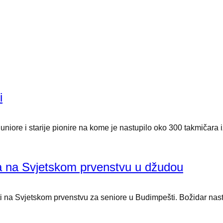
i
iore i starije pionire na kome je nastupilo oko 300 takmičara i
pa na Svjetskom prvenstvu u džudou
 na Svjetskom prvenstvu za seniore u Budimpešti. Božidar nastup