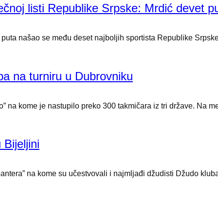
ječnoj listi Republike Srpske: Mrdić devet 
puta našao se među deset najboljih sportista Republike Srpske, 
pa na turniru u Dubrovniku
na kome je nastupilo preko 300 takmičara iz tri države. Na memor
ijeljini
antera” na kome su učestvovali i najmljađi džudisti Džudo kluba 