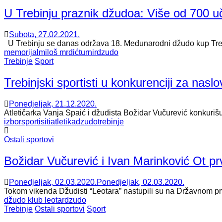
U Trebinju praznik džudoa: Više od 700 u
Subota, 27.02.2021.
U Trebinju se danas održava 18. Međunarodni džudo kup Trebinj
memorijal
miloš mrdić
turnir
dzudo
Trebinje
Sport
Trebinjski sportisti u konkurenciji za
Ponedjeljak, 21.12.2020.
Atletičarka Vanja Spaić i džudista Božidar Vučurević konkurišu
izbor
sportisiti
atletika
dzudo
trebinje
Ostali sportovi
Božidar Vučurević i Ivan Marinković Ot pr
Ponedjeljak, 02.03.2020.
Ponedjeljak, 02.03.2020.
Tokom vikenda Džudisti “Leotara” nastupili su na Državnom p
džudo klub leotar
dzudo
Trebinje
Ostali sportovi
Sport