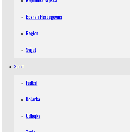
Republika Srpska
Bosna i Hercegovina
Region
Svijet
Sport
Fudbal
Košarka
Odbojka