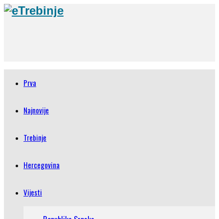
Prva
Najnovije
Trebinje
Hercegovina
Vijesti