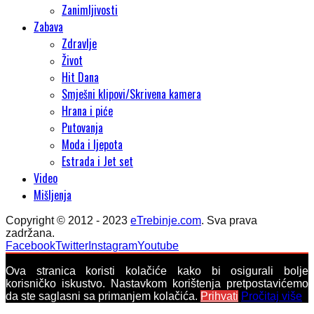
Zanimljivosti
Zabava
Zdravlje
Život
Hit Dana
Smješni klipovi/Skrivena kamera
Hrana i piće
Putovanja
Moda i ljepota
Estrada i Jet set
Video
Mišljenja
Copyright © 2012 - 2023
eTrebinje.com
. Sva prava
zadržana.
Facebook
Twitter
Instagram
Youtube
Ova stranica koristi kolačiće kako bi osigurali bolje
korisničko iskustvo. Nastavkom korištenja pretpostavićemo
da ste saglasni sa primanjem kolačića.
Prihvati
Pročitaj više