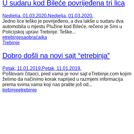
U sudaru kod Bileće povrijeđena tri lica
Nedjelja, 01.03.2020.
Nedjelja, 01.03.2020.
Jedno lice teško je povrijeđeno, a dva lakše u sudaru dva
automobila u mjestu Plužine kod Bileće, rečeno je Srni u
Policijskoj upravi Trebinje. Teške...
etrebinje
saobraćajka
Trebinje
Dobro došli na novi sajt “etrebinja”
Petak, 11.01.2019.
Petak, 11.01.2019.
Poštovani čitaoci, pred vama je novi sajt eTrebinje.com kojim
želimo da načinimo korak naprijed u razmjeni informacija
prema svima vama koji nas pratite još od...
trebinje
etrebinje