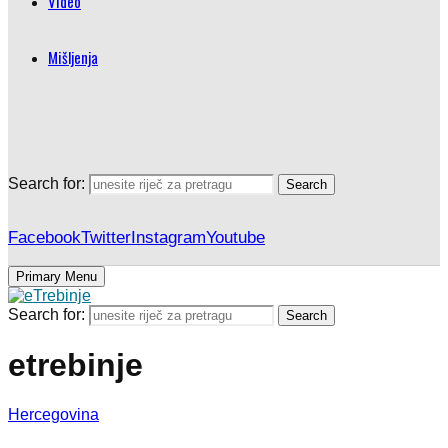
Video
Mišljenja
Search for:
Search
Facebook
Twitter
Instagram
Youtube
Primary Menu
Search for:
Search
etrebinje
Hercegovina