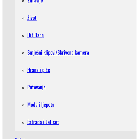
Zdravlje
Život
Hit Dana
Smješni klipovi/Skrivena kamera
Hrana i piće
Putovanja
Moda i ljepota
Estrada i Jet set