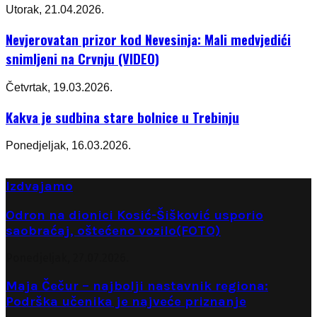
Utorak, 21.04.2026.
Nevjerovatan prizor kod Nevesinja: Mali medvjedići
snimljeni na Crvnju (VIDEO)
Četvrtak, 19.03.2026.
Kakva je sudbina stare bolnice u Trebinju
Ponedjeljak, 16.03.2026.
Izdvajamo
Odron na dionici Kosić-Šišković usporio
saobraćaj, oštećeno vozilo(FOTO)
Ponedjeljak, 27.07.2026.
Maja Čečur – najbolji nastavnik regiona:
Podrška učenika je najveće priznanje