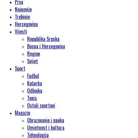
Prva
Najnovije
Trebinje
Hercegovina
Vijesti
Republika Srpska
Bosna i Hercegovina
Region
Svijet
Sport
Fudbal
Košarka
Odbojka
Tenis
Ostali sportovi
Magazin
Obrazovanje i nauka
Umjetnost i kultura
Tehnologija