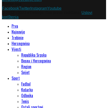
Pratite nas
Facebook
Twitter
Instagram
Youtube
© 2012 - 2023 eTrebinje. Sva prava zadržana.
Uslovi
korištenja
Prva
Najnovije
Trebinje
Hercegovina
Vijesti
Republika Srpska
Bosna i Hercegovina
Region
Svijet
Sport
Fudbal
Košarka
Odbojka
Tenis
Ostali sportovi