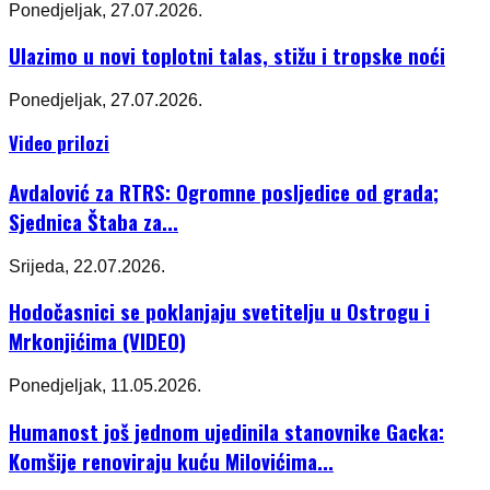
Ponedjeljak, 27.07.2026.
Ulazimo u novi toplotni talas, stižu i tropske noći
Ponedjeljak, 27.07.2026.
Video prilozi
Avdalović za RTRS: Ogromne posljedice od grada;
Sjednica Štaba za...
Srijeda, 22.07.2026.
Hodočasnici se poklanjaju svetitelju u Ostrogu i
Mrkonjićima (VIDEO)
Ponedjeljak, 11.05.2026.
Humanost još jednom ujedinila stanovnike Gacka:
Komšije renoviraju kuću Milovićima...