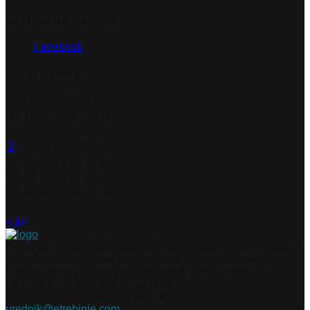
pridružite nam se
Facebook
Arhiva članaka
August 2026
P
U
S
Č
P
S
N
1
2
3
4
5
6
7
8
9
10
11
12
13
14
15
16
17
18
19
20
21
22
23
24
25
26
27
28
29
30
31
« jul
Portal je nastao 2012. godine. Pratimo dešavanja iz gradova
i mjesta Istočne i stare Hercegovine, te regiona i svijeta.
Ukoliko želite da nam pošaljete tekst, sliku ili neku
informaciju slobodno nam se javite.
Kontakti: Telefon +387 66 148 087 ili email
urednik@etrebinje.com