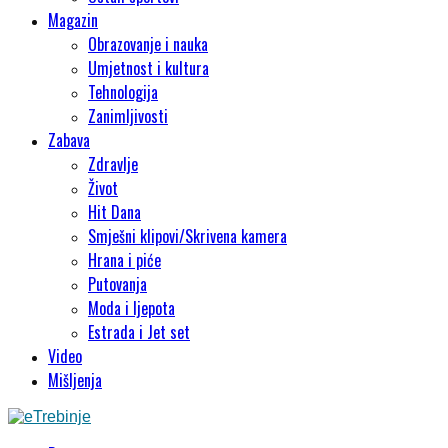
Magazin
Obrazovanje i nauka
Umjetnost i kultura
Tehnologija
Zanimljivosti
Zabava
Zdravlje
Život
Hit Dana
Smješni klipovi/Skrivena kamera
Hrana i piće
Putovanja
Moda i ljepota
Estrada i Jet set
Video
Mišljenja