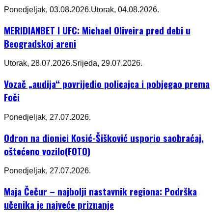
Ponedjeljak, 03.08.2026.
Utorak, 04.08.2026.
MERIDIANBET I UFC: Michael Oliveira pred debi u
Beogradskoj areni
Utorak, 28.07.2026.
Srijeda, 29.07.2026.
Vozač „audija“ povrijedio policajca i pobjegao prema
Foči
Ponedjeljak, 27.07.2026.
Odron na dionici Kosić-Šišković usporio saobraćaj,
oštećeno vozilo(FOTO)
Ponedjeljak, 27.07.2026.
Maja Čečur – najbolji nastavnik regiona: Podrška
učenika je najveće priznanje