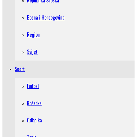
Republika Srpska
Bosna i Hercegovina
Region
Svijet
Sport
Fudbal
Košarka
Odbojka