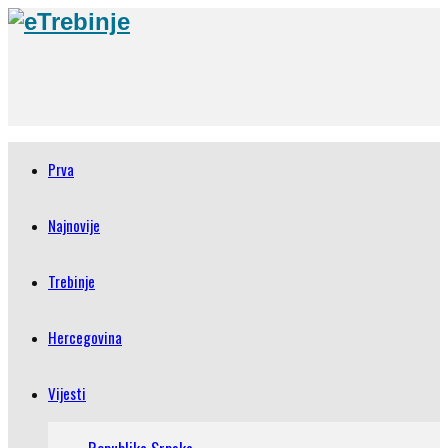
Prva
Najnovije
Trebinje
Hercegovina
Vijesti