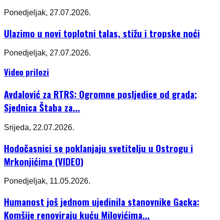
Ponedjeljak, 27.07.2026.
Ulazimo u novi toplotni talas, stižu i tropske noći
Ponedjeljak, 27.07.2026.
Video prilozi
Avdalović za RTRS: Ogromne posljedice od grada;
Sjednica Štaba za...
Srijeda, 22.07.2026.
Hodočasnici se poklanjaju svetitelju u Ostrogu i
Mrkonjićima (VIDEO)
Ponedjeljak, 11.05.2026.
Humanost još jednom ujedinila stanovnike Gacka:
Komšije renoviraju kuću Milovićima...