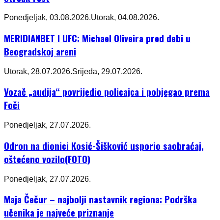
Ponedjeljak, 03.08.2026.
Utorak, 04.08.2026.
MERIDIANBET I UFC: Michael Oliveira pred debi u
Beogradskoj areni
Utorak, 28.07.2026.
Srijeda, 29.07.2026.
Vozač „audija“ povrijedio policajca i pobjegao prema
Foči
Ponedjeljak, 27.07.2026.
Odron na dionici Kosić-Šišković usporio saobraćaj,
oštećeno vozilo(FOTO)
Ponedjeljak, 27.07.2026.
Maja Čečur – najbolji nastavnik regiona: Podrška
učenika je najveće priznanje