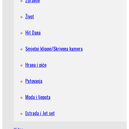
Zdravlje
Život
Hit Dana
Smješni klipovi/Skrivena kamera
Hrana i piće
Putovanja
Moda i ljepota
Estrada i Jet set