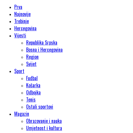
Prva
Najnovije
Trebinje
Hercegovina
Vijesti
Republika Srpska
Bosna i Hercegovina
Region
Svijet
Sport
Fudbal
Košarka
Odbojka
Tenis
Ostali sportovi
Magazin
Obrazovanje i nauka
Umjetnost i kultura