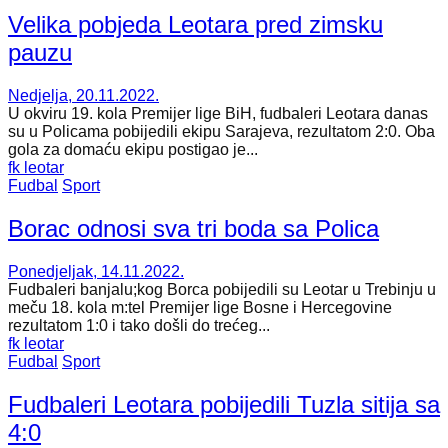
Velika pobjeda Leotara pred zimsku
pauzu
Nedjelja, 20.11.2022.
U okviru 19. kola Premijer lige BiH, fudbaleri Leotara danas
su u Policama pobijedili ekipu Sarajeva, rezultatom 2:0. Oba
gola za domaću ekipu postigao je...
fk leotar
Fudbal
Sport
Borac odnosi sva tri boda sa Polica
Ponedjeljak, 14.11.2022.
Fudbaleri banjalu;kog Borca pobijedili su Leotar u Trebinju u
meču 18. kola m:tel Premijer lige Bosne i Hercegovine
rezultatom 1:0 i tako došli do trećeg...
fk leotar
Fudbal
Sport
Fudbaleri Leotara pobijedili Tuzla sitija sa
4:0