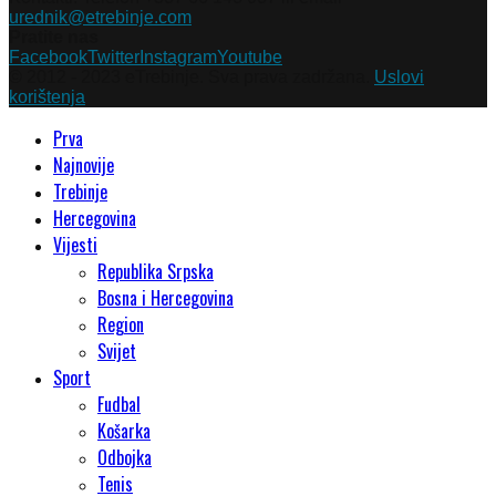
urednik@etrebinje.com
Pratite nas
Facebook
Twitter
Instagram
Youtube
© 2012 - 2023 eTrebinje. Sva prava zadržana.
Uslovi
korištenja
Prva
Najnovije
Trebinje
Hercegovina
Vijesti
Republika Srpska
Bosna i Hercegovina
Region
Svijet
Sport
Fudbal
Košarka
Odbojka
Tenis