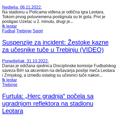
Nedjelja, 06.11.2022.
Na stadionu u Policama viđena je odlična igra Leotara.
Tokom prvog poluvremena postignuta su tri gola. Prvi je
postigao Uzelac u 2. minutu, drugi je...
fk leotar
Fudbal
Trebinje
Sport
Suspenzije za incident: Žestoke kazne
za učesnike tuče u Trebinju (VIDEO)
Ponedjeljak, 31.10.2022.
Danas je održana sjednica Disciplinske komisije Fudbalskog
saveza BiH sa akcentom na dešavanja poslije meča Leotara
i Zrinjskog, a između ostalog su učesnici tuče nakon...
fk leotar
Trebinje
Furtula: „Herc gradnja“ počela sa
ugradnjom reflektora na stadionu
Leotara