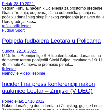
Petak, 28.10.2022.
Vedran Furtula, načelnik Odjeljenja za prostorno uređenje
Grada Trebinja, odgovarajući na odbornička pitanja na
početku današnjeg skupštinskog zasjedanja je naveo da je
Herc gradnja, kao...
reflektori
fk leotar
Fudbal
Sport
Pobjeda fudbalera Leotara u Policama
Subota, 22.10.2022.
U 15. kolu Premijer lige BiH fubaleri Leotara danas su na
domaćem terenu pobijedili Široki Brijeg, rezultatom 1:0. U
48. minutu Aćimović je promašio penal,...
fk leotar
Najnovije
Video
Trebinje
Incident na press konferenciji nakon
utakmice Leotar – Zrinjski (VIDEO)
Ponedjeljak, 17.10.2022.
Nakon današnjeg duela Leotara i Zrinjskog, gdje je Leotar