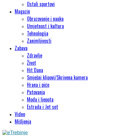
Ostali sportovi
Magazin
Obrazovanje i nauka
Umjetnost i kultura
Tehnologija
Zanimljivosti
Zabava
Zdravlje
Život
Hit Dana
Smješni klipovi/Skrivena kamera
Hrana i piće
Putovanja
Moda i ljepota
Estrada i Jet set
Video
Mišljenja