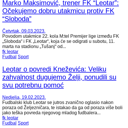
Marko Maksimović, trener FK “Leotar”:
Očekujemo dobru utakmicu protiv FK
“Sloboda”
Četvrtak, 09.03.2023.
Povodom utakmice 22. kola M:tel Premijer lige između FK
„Sloboda“ i FK „Leotar“, koja će se odigrati u subotu, 11.
marta na stadionu „Tušanj“ od...
fk leotar
Fudbal
Sport
Leotar o povredi Kneževića: Veliku
zahvalnost dugujemo Želji, ponudili su
svu potrebnu pomoć
Nedjelja, 19.02.2023.
Fudbalski klub Leotar se jutros zvanično oglasio nakon
poraza od Željezničara, te istakao da ga od poraza više boli
jako teška povreda njegovog mladog fudbalera...
fk leotar
Fudbal
Sport