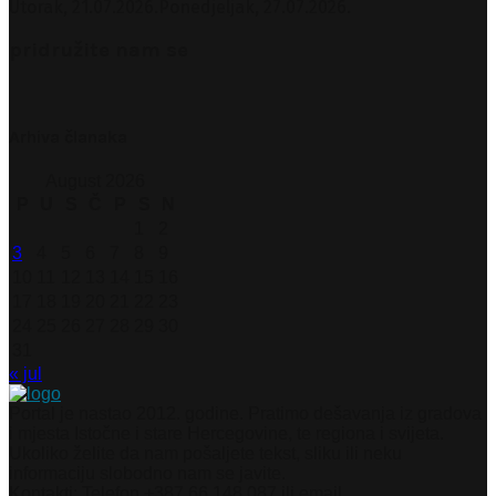
Utorak, 21.07.2026.
Ponedjeljak, 27.07.2026.
pridružite nam se
Arhiva članaka
August 2026
P
U
S
Č
P
S
N
1
2
3
4
5
6
7
8
9
10
11
12
13
14
15
16
17
18
19
20
21
22
23
24
25
26
27
28
29
30
31
« jul
Portal je nastao 2012. godine. Pratimo dešavanja iz gradova
i mjesta Istočne i stare Hercegovine, te regiona i svijeta.
Ukoliko želite da nam pošaljete tekst, sliku ili neku
informaciju slobodno nam se javite.
Kontakti: Telefon +387 66 148 087 ili email