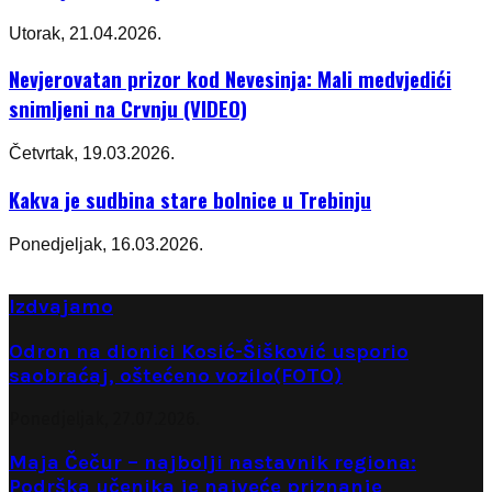
Utorak, 21.04.2026.
Nevjerovatan prizor kod Nevesinja: Mali medvjedići
snimljeni na Crvnju (VIDEO)
Četvrtak, 19.03.2026.
Kakva je sudbina stare bolnice u Trebinju
Ponedjeljak, 16.03.2026.
Izdvajamo
Odron na dionici Kosić-Šišković usporio
saobraćaj, oštećeno vozilo(FOTO)
Ponedjeljak, 27.07.2026.
Maja Čečur – najbolji nastavnik regiona:
Podrška učenika je najveće priznanje