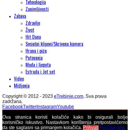
Tehnologija
Zanimljivosti
Zabava
Zdravlje
Život
Hit Dana
Smješni klipovi/Skrivena kamera
Hrana i piće
Putovanja
Moda i ljepota
Estrada i Jet set
Video
Mišljenja
Copyright © 2012 - 2023
eTrebinje.com
. Sva prava
zadržana.
Facebook
Twitter
Instagram
Youtube
Ova stranica koristi kolačiće kako bi osigurali bolje
korisničko iskustvo. Nastavkom korištenja pretpostavićemo
da ste saglasni sa primanjem kolačića.
Prihvati
Pročitaj više