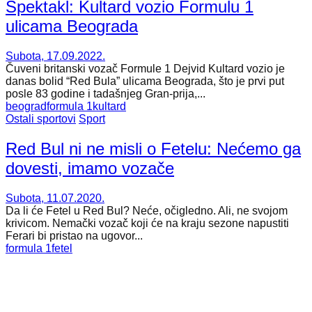
Spektakl: Kultard vozio Formulu 1
ulicama Beograda
Subota, 17.09.2022.
Čuveni britanski vozač Formule 1 Dejvid Kultard vozio je
danas bolid “Red Bula” ulicama Beograda, što je prvi put
posle 83 godine i tadašnjeg Gran-prija,...
beograd
formula 1
kultard
Ostali sportovi
Sport
Red Bul ni ne misli o Fetelu: Nećemo ga
dovesti, imamo vozače
Subota, 11.07.2020.
Da li će Fetel u Red Bul? Neće, očigledno. Ali, ne svojom
krivicom. Nemački vozač koji će na kraju sezone napustiti
Ferari bi pristao na ugovor...
formula 1
fetel