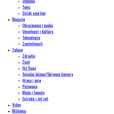
Odbojka
Tenis
Ostali sportovi
Magazin
Obrazovanje i nauka
Umjetnost i kultura
Tehnologija
Zanimljivosti
Zabava
Zdravlje
Život
Hit Dana
Smješni klipovi/Skrivena kamera
Hrana i piće
Putovanja
Moda i ljepota
Estrada i Jet set
Video
Mišljenja