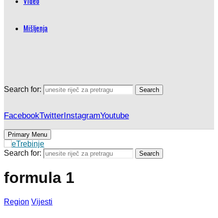
Video
Mišljenja
Search for:
Search
Facebook
Twitter
Instagram
Youtube
Primary Menu
Search for:
Search
formula 1
Region
Vijesti