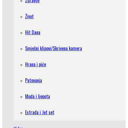
Zdravlje
Život
Hit Dana
Smješni klipovi/Skrivena kamera
Hrana i piće
Putovanja
Moda i ljepota
Estrada i Jet set