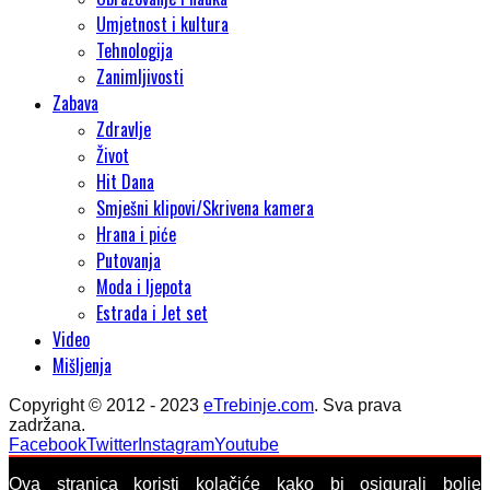
Umjetnost i kultura
Tehnologija
Zanimljivosti
Zabava
Zdravlje
Život
Hit Dana
Smješni klipovi/Skrivena kamera
Hrana i piće
Putovanja
Moda i ljepota
Estrada i Jet set
Video
Mišljenja
Copyright © 2012 - 2023
eTrebinje.com
. Sva prava
zadržana.
Facebook
Twitter
Instagram
Youtube
Ova stranica koristi kolačiće kako bi osigurali bolje