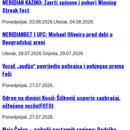
MERIDIAN KAZINO: Zavrti spinove i pokori Winning
Streak Fest
Ponedjeljak, 03.08.2026.
Utorak, 04.08.2026.
MERIDIANBET I UFC: Michael Oliveira pred debi u
Beogradskoj areni
Utorak, 28.07.2026.
Srijeda, 29.07.2026.
Vozač „audija“ povrijedio policajca i pobjegao prema
Foči
Ponedjeljak, 27.07.2026.
Odron na dionici Kosić-Šišković usporio saobraćaj,
oštećeno vozilo(FOTO)
Ponedjeljak, 27.07.2026.
Maja Čečur – najbolji nastavnik regiona: Podrška