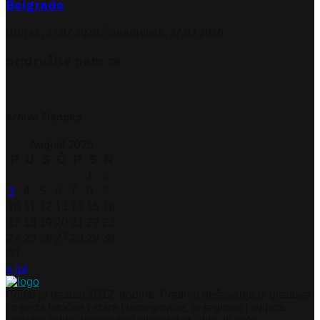
Belgrade
Utorak, 21.07.2026.
Ponedjeljak, 27.07.2026.
pridružite nam se
Arhiva članaka
August 2026
P
U
S
Č
P
S
N
1
2
3
4
5
6
7
8
9
10
11
12
13
14
15
16
17
18
19
20
21
22
23
24
25
26
27
28
29
30
31
« jul
Portal je nastao 2012. godine. Pratimo dešavanja iz gradova
i mjesta Istočne i stare Hercegovine, te regiona i svijeta.