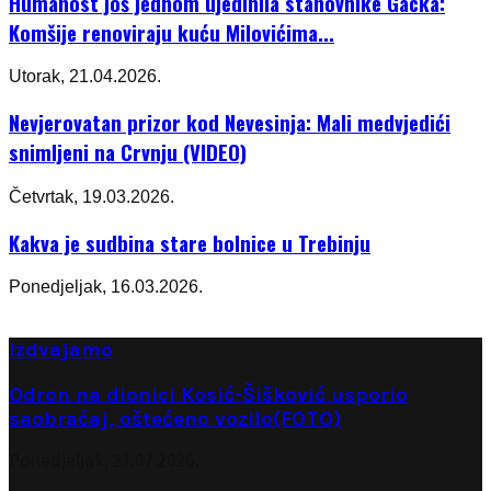
Humanost još jednom ujedinila stanovnike Gacka:
Komšije renoviraju kuću Milovićima...
Utorak, 21.04.2026.
Nevjerovatan prizor kod Nevesinja: Mali medvjedići
snimljeni na Crvnju (VIDEO)
Četvrtak, 19.03.2026.
Kakva je sudbina stare bolnice u Trebinju
Ponedjeljak, 16.03.2026.
Izdvajamo
Odron na dionici Kosić-Šišković usporio
saobraćaj, oštećeno vozilo(FOTO)
Ponedjeljak, 27.07.2026.