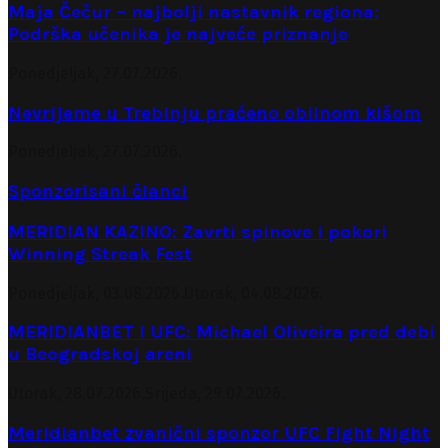
Maja Čečur – najbolji nastavnik regiona:
Podrška učenika je najveće priznanje
Ponedjeljak, 27.07.2026.
Nevrijeme u Trebinju praćeno obilnom kišom
Ponedjeljak, 27.07.2026.
Sponzorisani članci
MERIDIAN KAZINO: Zavrti spinove i pokori
Winning Streak Fest
Ponedjeljak, 03.08.2026.
Utorak, 04.08.2026.
MERIDIANBET I UFC: Michael Oliveira pred debi
u Beogradskoj areni
Utorak, 28.07.2026.
Srijeda, 29.07.2026.
Meridianbet zvanični sponzor UFC Fight Night