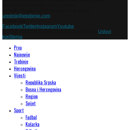
Ukoliko želite da nam pošaljete tekst, sliku ili neku
informaciju slobodno nam se javite.
Kontakti: Telefon +387 66 148 087 ili email
urednik@etrebinje.com
Pratite nas
Facebook
Twitter
Instagram
Youtube
© 2012 - 2023 eTrebinje. Sva prava zadržana.
Uslovi
korištenja
Prva
Najnovije
Trebinje
Hercegovina
Vijesti
Republika Srpska
Bosna i Hercegovina
Region
Svijet
Sport
Fudbal
Košarka