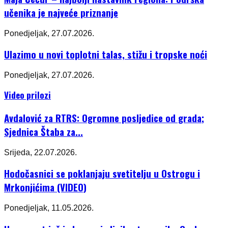
učenika je najveće priznanje
Ponedjeljak, 27.07.2026.
Ulazimo u novi toplotni talas, stižu i tropske noći
Ponedjeljak, 27.07.2026.
Video prilozi
Avdalović za RTRS: Ogromne posljedice od grada;
Sjednica Štaba za...
Srijeda, 22.07.2026.
Hodočasnici se poklanjaju svetitelju u Ostrogu i
Mrkonjićima (VIDEO)
Ponedjeljak, 11.05.2026.