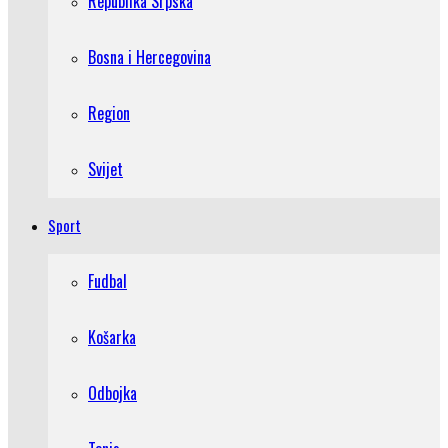
Republika Srpska
Bosna i Hercegovina
Region
Svijet
Sport
Fudbal
Košarka
Odbojka