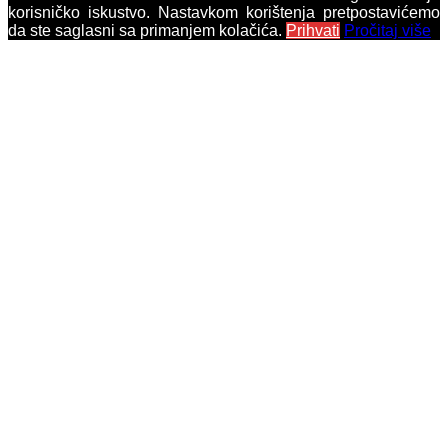
korisničko iskustvo. Nastavkom korištenja pretpostavićemo
da ste saglasni sa primanjem kolačića.
Prihvati
Pročitaj više