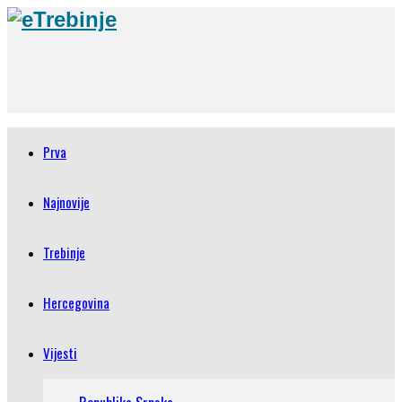
Prva
Najnovije
Trebinje
Hercegovina
Vijesti