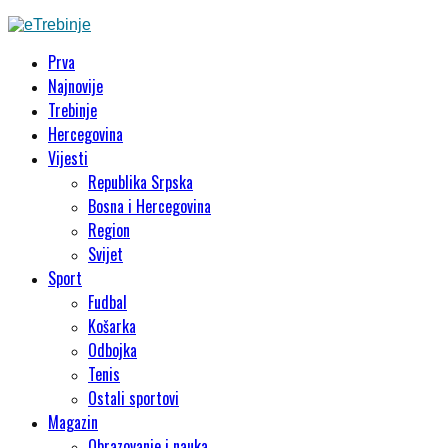
Prva
Najnovije
Trebinje
Hercegovina
Vijesti
Republika Srpska
Bosna i Hercegovina
Region
Svijet
Sport
Fudbal
Košarka
Odbojka
Tenis
Ostali sportovi
Magazin
Obrazovanje i nauka