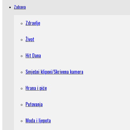
Zabava
Zdravlje
Život
Hit Dana
Smješni klipovi/Skrivena kamera
Hrana i piće
Putovanja
Moda i ljepota