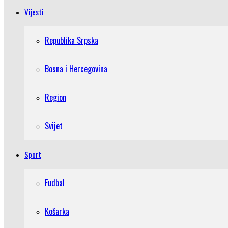
Vijesti
Republika Srpska
Bosna i Hercegovina
Region
Svijet
Sport
Fudbal
Košarka