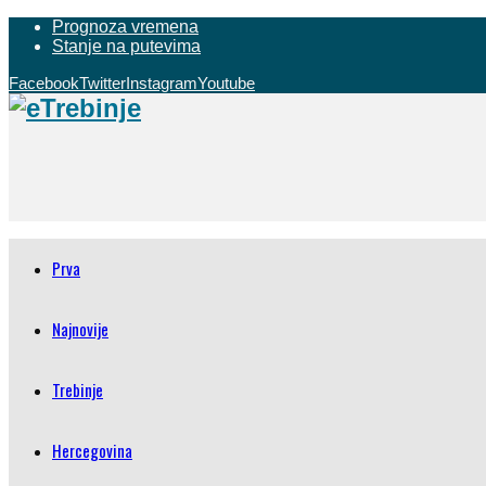
Prognoza vremena
Stanje na putevima
Facebook
Twitter
Instagram
Youtube
Prva
Najnovije
Trebinje
Hercegovina