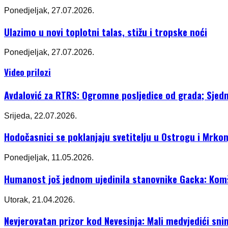
Ponedjeljak, 27.07.2026.
Ulazimo u novi toplotni talas, stižu i tropske noći
Ponedjeljak, 27.07.2026.
Video prilozi
Avdalović za RTRS: Ogromne posljedice od grada; Sjedni
Srijeda, 22.07.2026.
Hodočasnici se poklanjaju svetitelju u Ostrogu i Mrkon
Ponedjeljak, 11.05.2026.
Humanost još jednom ujedinila stanovnike Gacka: Komši
Utorak, 21.04.2026.
Nevjerovatan prizor kod Nevesinja: Mali medvjedići sni