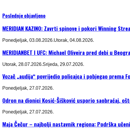
Poslednje objavljeno
MERIDIAN KAZINO: Zavrti spinove i pokori Winning Stre
Ponedjeljak, 03.08.2026.
Utorak, 04.08.2026.
MERIDIANBET I UFC: Michael Oliveira pred debi u Beogr
Utorak, 28.07.2026.
Srijeda, 29.07.2026.
Vozač „audija“ povrijedio policajca i pobjegao prema Fo
Ponedjeljak, 27.07.2026.
Odron na dionici Kosić-Šišković usporio saobraćaj, oš
Ponedjeljak, 27.07.2026.
Maja Čečur – najbolji nastavnik regiona: Podrška učeni