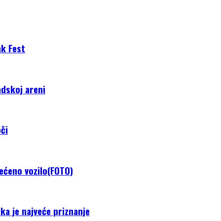
ak Fest
adskoj areni
či
tećeno vozilo(FOTO)
ka je najveće priznanje