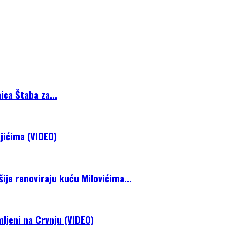
ca Štaba za...
jićima (VIDEO)
je renoviraju kuću Milovićima...
mljeni na Crvnju (VIDEO)