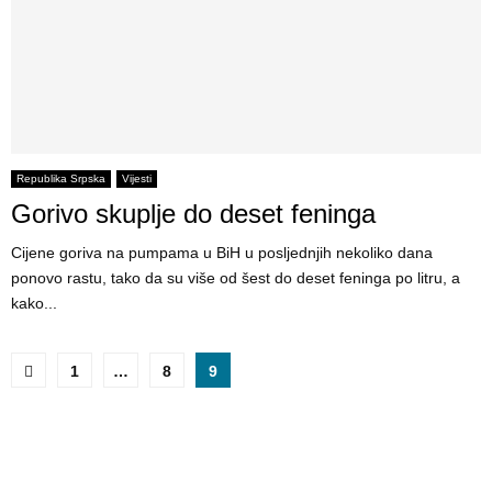
Republika Srpska
Vijesti
Gorivo skuplje do deset feninga
Cijene goriva na pumpama u BiH u posljednjih nekoliko dana
ponovo rastu, tako da su više od šest do deset feninga po litru, a
kako...
P
1
…
8
9
o
s
t