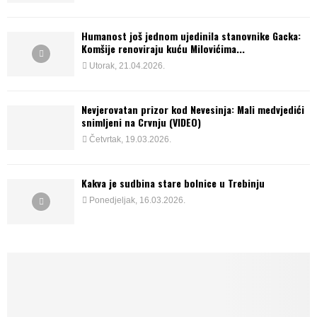
Humanost još jednom ujedinila stanovnike Gacka:
Komšije renoviraju kuću Milovićima...
Utorak, 21.04.2026.
Nevjerovatan prizor kod Nevesinja: Mali medvjedići
snimljeni na Crvnju (VIDEO)
Četvrtak, 19.03.2026.
Kakva je sudbina stare bolnice u Trebinju
Ponedjeljak, 16.03.2026.