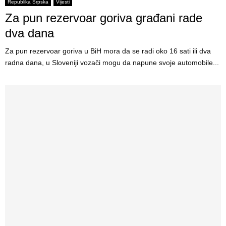
E
Republika Srpska
Vijesti
Za pun rezervoar goriva građani rade
N
dva dana
Za pun rezervoar goriva u BiH mora da se radi oko 16 sati ili dva
U
radna dana, u Sloveniji vozači mogu da napune svoje automobile...