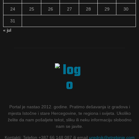
24
25
26
27
28
29
30
31
« jul
Portal je nastao 2012. godine. Pratimo dešavanja iz gradova i
mjesta Istočne i stare Hercegovine, te regiona i svijeta. Ukoliko
želite da nam pošaljete tekst, sliku ili neku informaciju slobodno
nam se javite.
Kontakti: Telefon +387 66 148 087 ili email
urednik@etrebinje.com