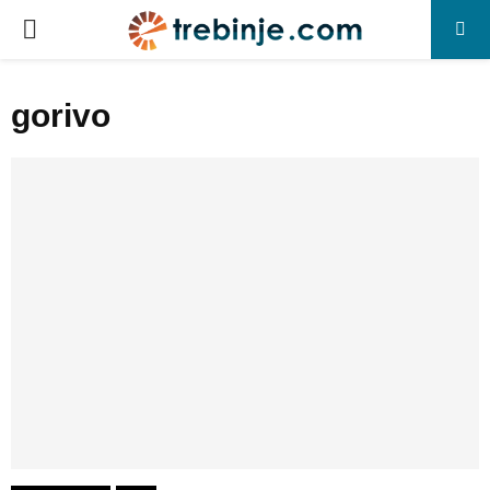
P
R
gorivo
I
M
A
R
Y
M