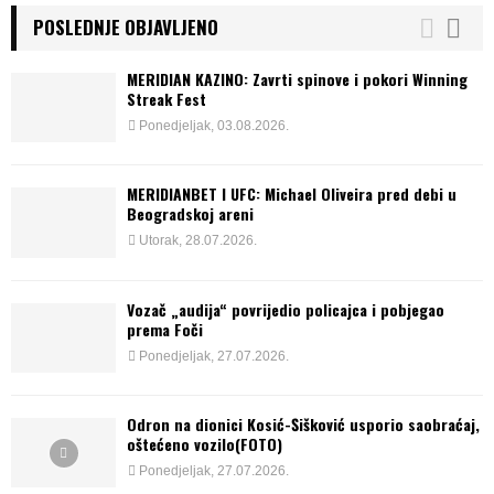
POSLEDNJE OBJAVLJENO
MERIDIAN KAZINO: Zavrti spinove i pokori Winning
Streak Fest
Ponedjeljak, 03.08.2026.
MERIDIANBET I UFC: Michael Oliveira pred debi u
Beogradskoj areni
Utorak, 28.07.2026.
Vozač „audija“ povrijedio policajca i pobjegao
prema Foči
Ponedjeljak, 27.07.2026.
Odron na dionici Kosić-Šišković usporio saobraćaj,
oštećeno vozilo(FOTO)
Ponedjeljak, 27.07.2026.