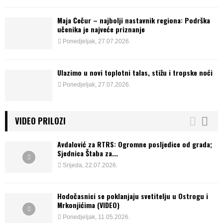
Maja Čečur – najbolji nastavnik regiona: Podrška
učenika je najveće priznanje
Ponedjeljak, 27.07.2026.
Ulazimo u novi toplotni talas, stižu i tropske noći
Ponedjeljak, 27.07.2026.
VIDEO PRILOZI
Avdalović za RTRS: Ogromne posljedice od grada;
Sjednica Štaba za...
Srijeda, 22.07.2026.
Hodočasnici se poklanjaju svetitelju u Ostrogu i
Mrkonjićima (VIDEO)
Ponedjeljak, 11.05.2026.