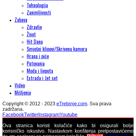
Tehnologija
Zanimljivosti
Zabava
Zdravlje
Život
Hit Dana
Smješni klipovi/Skrivena kamera
Hrana i piće
Putovanja
Moda i ljepota
Estrada i Jet set
Video
Mišljenja
Copyright © 2012 - 2023
eTrebinje.com
. Sva prava
zadržana.
Facebook
Twitter
Instagram
Youtube
Ova stranica koristi kolačiće kako bi osigurali bolje
korisničko iskustvo. Nastavkom korištenja pretpostavićemo