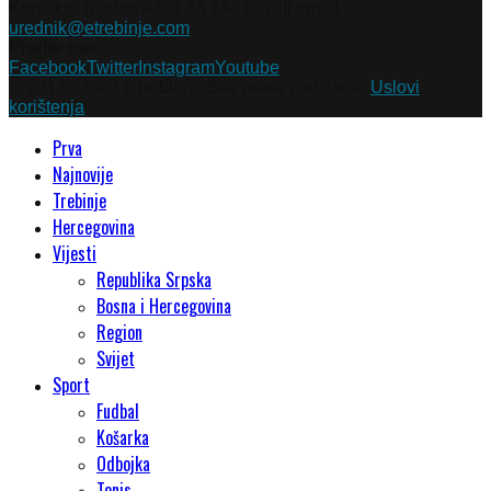
Kontakti: Telefon +387 66 148 087 ili email
urednik@etrebinje.com
Pratite nas
Facebook
Twitter
Instagram
Youtube
© 2012 - 2023 eTrebinje. Sva prava zadržana.
Uslovi
korištenja
Prva
Najnovije
Trebinje
Hercegovina
Vijesti
Republika Srpska
Bosna i Hercegovina
Region
Svijet
Sport
Fudbal
Košarka
Odbojka
Tenis