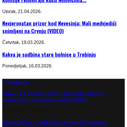
Utorak, 21.04.2026.
Nevjerovatan prizor kod Nevesinja: Mali medvjedići
snimljeni na Crvnju (VIDEO)
Četvrtak, 19.03.2026.
Kakva je sudbina stare bolnice u Trebinju
Ponedjeljak, 16.03.2026.
Izdvajamo
Odron na dionici Kosić-Šišković usporio
saobraćaj, oštećeno vozilo(FOTO)
Ponedjeljak, 27.07.2026.
Maja Čečur – najbolji nastavnik regiona: