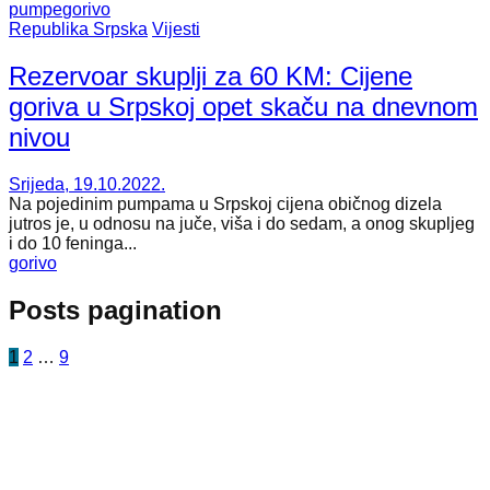
pumpe
gorivo
Republika Srpska
Vijesti
Rezervoar skuplji za 60 KM: Cijene
goriva u Srpskoj opet skaču na dnevnom
nivou
Srijeda, 19.10.2022.
Na pojedinim pumpama u Srpskoj cijena običnog dizela
jutros je, u odnosu na juče, viša i do sedam, a onog skupljeg
i do 10 feninga...
gorivo
Posts pagination
1
2
…
9