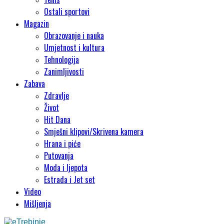
Ostali sportovi
Magazin
Obrazovanje i nauka
Umjetnost i kultura
Tehnologija
Zanimljivosti
Zabava
Zdravlje
Život
Hit Dana
Smješni klipovi/Skrivena kamera
Hrana i piće
Putovanja
Moda i ljepota
Estrada i Jet set
Video
Mišljenja