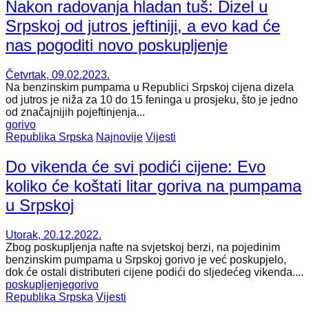
Nakon radovanja hladan tuš: Dizel u
Srpskoj od jutros jeftiniji, a evo kad će
nas pogoditi novo poskupljenje
Četvrtak, 09.02.2023.
Na benzinskim pumpama u Republici Srpskoj cijena dizela
od jutros je niža za 10 do 15 feninga u prosjeku, što je jedno
od značajnijih pojeftinjenja...
gorivo
Republika Srpska
Najnovije
Vijesti
Do vikenda će svi podići cijene: Evo
koliko će koštati litar goriva na pumpama
u Srpskoj
Utorak, 20.12.2022.
Zbog poskupljenja nafte na svjetskoj berzi, na pojedinim
benzinskim pumpama u Srpskoj gorivo je već poskupjelo,
dok će ostali distributeri cijene podići do sljedećeg vikenda....
poskupljenje
gorivo
Republika Srpska
Vijesti