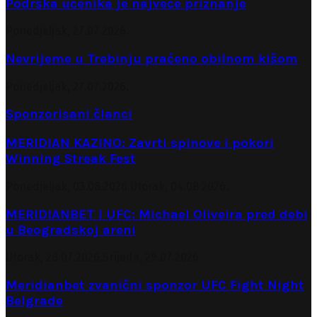
Podrška učenika je najveće priznanje
Ponedjeljak, 27.07.2026.
Nevrijeme u Trebinju praćeno obilnom kišom
Ponedjeljak, 27.07.2026.
Sponzorisani članci
MERIDIAN KAZINO: Zavrti spinove i pokori
Winning Streak Fest
Ponedjeljak, 03.08.2026.
Utorak, 04.08.2026.
MERIDIANBET I UFC: Michael Oliveira pred debi
u Beogradskoj areni
Utorak, 28.07.2026.
Srijeda, 29.07.2026.
Meridianbet zvanični sponzor UFC Fight Night
Belgrade