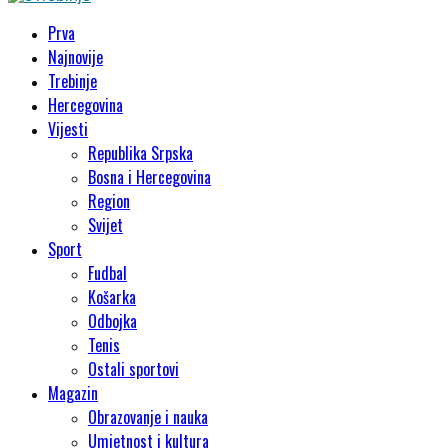
Prva
Najnovije
Trebinje
Hercegovina
Vijesti
Republika Srpska
Bosna i Hercegovina
Region
Svijet
Sport
Fudbal
Košarka
Odbojka
Tenis
Ostali sportovi
Magazin
Obrazovanje i nauka
Umjetnost i kultura