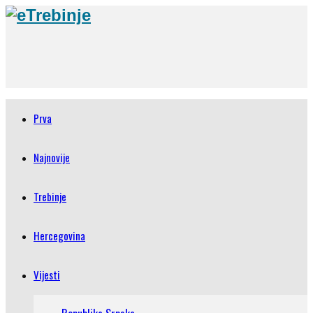
Prva
Najnovije
Trebinje
Hercegovina
Vijesti