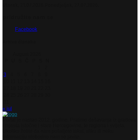
Utorak, 21.07.2026.
Ponedjeljak, 27.07.2026.
pridružite nam se
Facebook
Arhiva članaka
August 2026
P
U
S
Č
P
S
N
1
2
3
4
5
6
7
8
9
10
11
12
13
14
15
16
17
18
19
20
21
22
23
24
25
26
27
28
29
30
31
« jul
Portal je nastao 2012. godine. Pratimo dešavanja iz gradova
i mjesta Istočne i stare Hercegovine, te regiona i svijeta.
Ukoliko želite da nam pošaljete tekst, sliku ili neku
informaciju slobodno nam se javite.