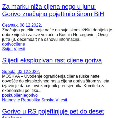
Za marku niža cijena nego u junu:
Gorivo značajno pojeftinilo širom BiH
Četvrtak, 08.12.2022.
Značajno pojeftinjenje nafte na svjetskom tržištu donijelo je
dobre vijesti i za sve vozače u Bosni i Hercegovini. Ovog
jutra (8. decembar) na osnovu informacija...
gorivo
cijene
Svijet
Vijesti
Slijedi eksplozivan rast cijene goriva
Subota, 03.12.2022.
MOSKVA – Uvođenje ograničenja cijena ruske nafte
dovešće do eksplozivnog rasta cijena goriva širom svijeta,
izjavio je danas prvi zamjenik predsjednika Komiteta za
ekonomsku politiku...
poskupljenje
gorivo
Najnovije
Republika Srpska
Vijesti
Gorivo u RS pojeftinjuje pet do deset