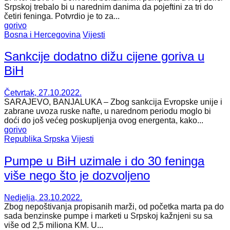
Srpskoj trebalo bi u narednim danima da pojeftini za tri do
četiri feninga. Potvrdio je to za...
gorivo
Bosna i Hercegovina
Vijesti
Sankcije dodatno dižu cijene goriva u
BiH
Četvrtak, 27.10.2022.
SARAJEVO, BANJALUKA – Zbog sankcija Evropske unije i
zabrane uvoza ruske nafte, u narednom periodu moglo bi
doći do još većeg poskupljenja ovog energenta, kako...
gorivo
Republika Srpska
Vijesti
Pumpe u BiH uzimale i do 30 feninga
više nego što je dozvoljeno
Nedjelja, 23.10.2022.
Zbog nepoštivanja propisanih marži, od početka marta pa do
sada benzinske pumpe i marketi u Srpskoj kažnjeni su sa
više od 2,5 miliona KM. U...