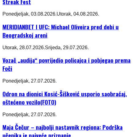
Streak Fest
Ponedjeljak, 03.08.2026.
Utorak, 04.08.2026.
MERIDIANBET I UFC: Michael Oliveira pred debi u
Beogradskoj areni
Utorak, 28.07.2026.
Srijeda, 29.07.2026.
Vozač „audija“ povrijedio policajca i pobjegao prema
Foči
Ponedjeljak, 27.07.2026.
Odron na dionici Kosić-Šišković usporio saobraćaj,
oštećeno vozilo(FOTO)
Ponedjeljak, 27.07.2026.
Maja Čečur – najbolji nastavnik regiona: Podrška
učenika je najveće priznanje