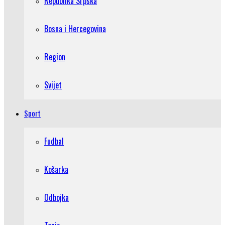
Republika Srpska
Bosna i Hercegovina
Region
Svijet
Sport
Fudbal
Košarka
Odbojka