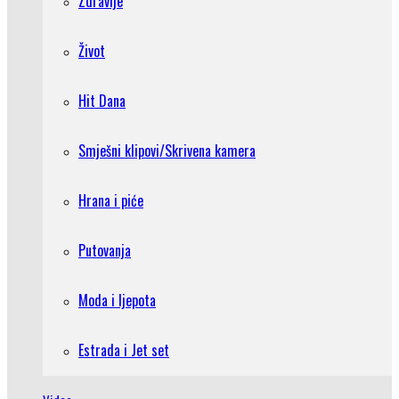
Zdravlje
Život
Hit Dana
Smješni klipovi/Skrivena kamera
Hrana i piće
Putovanja
Moda i ljepota
Estrada i Jet set