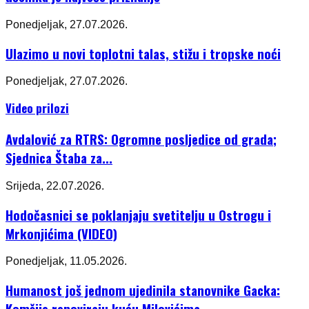
Ponedjeljak, 27.07.2026.
Ulazimo u novi toplotni talas, stižu i tropske noći
Ponedjeljak, 27.07.2026.
Video prilozi
Avdalović za RTRS: Ogromne posljedice od grada;
Sjednica Štaba za...
Srijeda, 22.07.2026.
Hodočasnici se poklanjaju svetitelju u Ostrogu i
Mrkonjićima (VIDEO)
Ponedjeljak, 11.05.2026.
Humanost još jednom ujedinila stanovnike Gacka:
Komšije renoviraju kuću Milovićima...