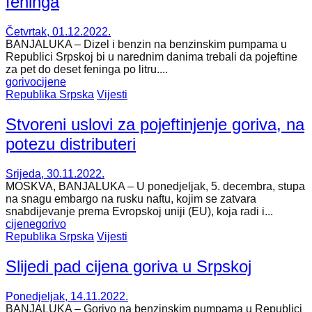
feninga
Četvrtak, 01.12.2022.
BANJALUKA – Dizel i benzin na benzinskim pumpama u
Republici Srpskoj bi u narednim danima trebali da pojeftine
za pet do deset feninga po litru....
gorivo
cijene
Republika Srpska
Vijesti
Stvoreni uslovi za pojeftinjenje goriva, na
potezu distributeri
Srijeda, 30.11.2022.
​MOSKVA, BANJALUKA – U ponedjeljak, 5. decembra, stupa
na snagu embargo na rusku naftu, kojim se zatvara
snabdijevanje prema Evropskoj uniji (EU), koja radi i...
cijene
gorivo
Republika Srpska
Vijesti
Slijedi pad cijena goriva u Srpskoj
Ponedjeljak, 14.11.2022.
BANJALUKA – Gorivo na benzinskim pumpama u Republici