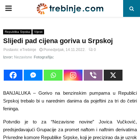
P
R
Republika Srpska
Vijesti
Slijedi pad cijena goriva u Srpskoj
I
Postavio:
eTrebinje
Ponedjeljak, 14.11.2022.
0
M
Izvor:
Nezavisne
Fotografija:
A
R
BANJALUKA – Gorivo na benzinskim pumpama u Republici
Srpskoj trebalo bi u narednim danima da pojeftini za tri do četiri
Y
feninga.
Potvrdio je to za “Nezavisne novine” Jovica Vučković,
M
predsjedavajući Grupacije za promet naftom i naftnim derivatima
Privredne komore Republike Srpske, koji je precizirao da je uzrok