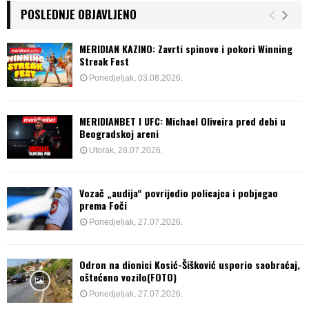
POSLEDNJE OBJAVLJENO
MERIDIAN KAZINO: Zavrti spinove i pokori Winning
Streak Fest
Ponedjeljak, 03.08.2026.
MERIDIANBET I UFC: Michael Oliveira pred debi u
Beogradskoj areni
Utorak, 28.07.2026.
Vozač „audija“ povrijedio policajca i pobjegao
prema Foči
Ponedjeljak, 27.07.2026.
Odron na dionici Kosić-Šišković usporio saobraćaj,
oštećeno vozilo(FOTO)
Ponedjeljak, 27.07.2026.