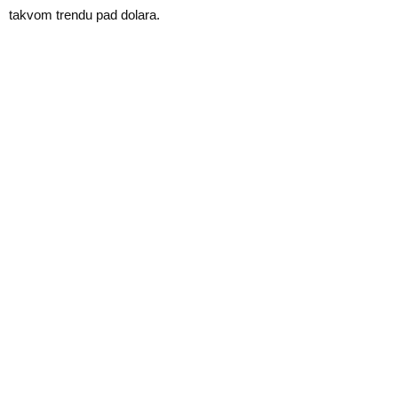
E
takvom trendu pad dolara.
N
U