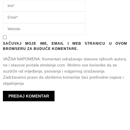
SAČUVAJ MOJE IME, EMAIL I WEB STRANICU U OVOM
BROWSERU ZA BUDUĆE KOMENTARE.
VAŽNA NAPOMENA: Komentari odražavaju stavove njihovih autora,
ne i stavove portala etrebinje.com. Molimo sve korisnike da se
suzdrže od vrijeđanja, psovanja i vulgarnog izražavanja.
Zadržavamo pravo da obrišemo komentar bez prethodne najave i
objašnjenja.