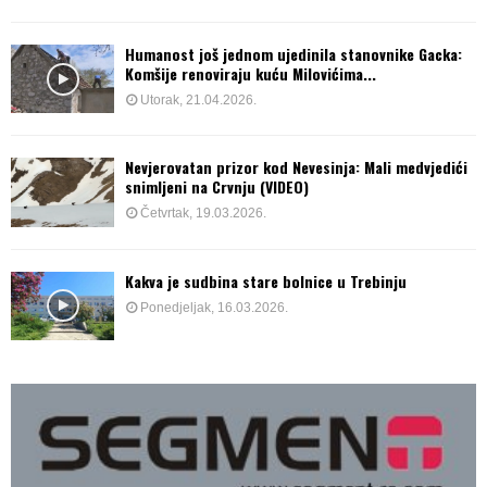
Humanost još jednom ujedinila stanovnike Gacka:
Komšije renoviraju kuću Milovićima...
Utorak, 21.04.2026.
Nevjerovatan prizor kod Nevesinja: Mali medvjedići
snimljeni na Crvnju (VIDEO)
Četvrtak, 19.03.2026.
Kakva je sudbina stare bolnice u Trebinju
Ponedjeljak, 16.03.2026.