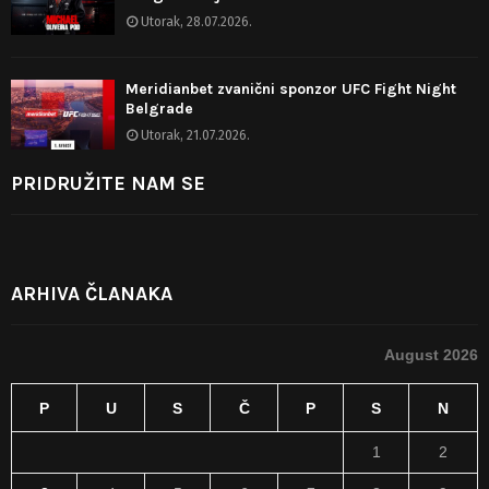
Utorak, 28.07.2026.
Meridianbet zvanični sponzor UFC Fight Night
Belgrade
Utorak, 21.07.2026.
PRIDRUŽITE NAM SE
ARHIVA ČLANAKA
August 2026
P
U
S
Č
P
S
N
1
2