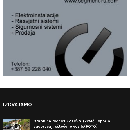
IZDVAJAMO
Odron na dionici Kosić-Šišković usporio
saobraćaj, oštećeno vozilo(FOTO)