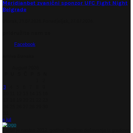
Meridianbet zvanični sponzor UFC Fight Night
Belgrade
Utorak, 21.07.2026.
Ponedjeljak, 27.07.2026.
pridružite nam se
Facebook
Arhiva članaka
August 2026
P
U
S
Č
P
S
N
1
2
3
4
5
6
7
8
9
10
11
12
13
14
15
16
17
18
19
20
21
22
23
24
25
26
27
28
29
30
31
« jul
Portal je nastao 2012. godine. Pratimo dešavanja iz gradova