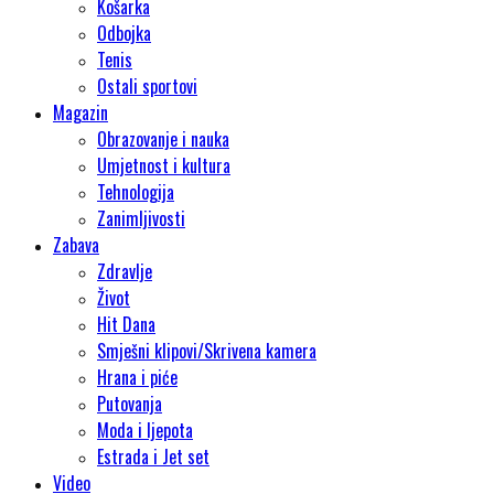
Košarka
Odbojka
Tenis
Ostali sportovi
Magazin
Obrazovanje i nauka
Umjetnost i kultura
Tehnologija
Zanimljivosti
Zabava
Zdravlje
Život
Hit Dana
Smješni klipovi/Skrivena kamera
Hrana i piće
Putovanja
Moda i ljepota
Estrada i Jet set
Video