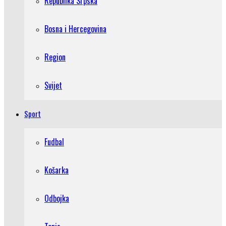
Republika Srpska
Bosna i Hercegovina
Region
Svijet
Sport
Fudbal
Košarka
Odbojka