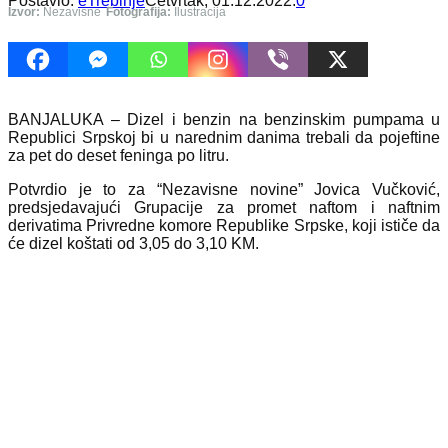
Postavio:
eTrebinje
Četvrtak, 01.12.2022.
0
Izvor:
Nezavisne
Fotografija:
Ilustracija
BANJALUKA – Dizel i benzin na benzinskim pumpama u
Republici Srpskoj bi u narednim danima trebali da pojeftine
za pet do deset feninga po litru.
Potvrdio je to za “Nezavisne novine” Jovica Vučković,
predsjedavajući Grupacije za promet naftom i naftnim
derivatima Privredne komore Republike Srpske, koji ističe da
će dizel koštati od 3,05 do 3,10 KM.