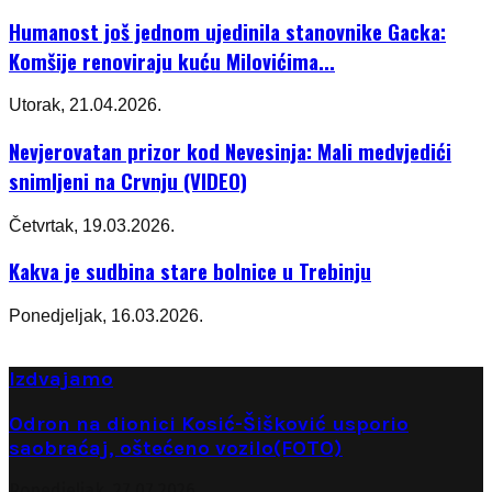
Humanost još jednom ujedinila stanovnike Gacka:
Komšije renoviraju kuću Milovićima...
Utorak, 21.04.2026.
Nevjerovatan prizor kod Nevesinja: Mali medvjedići
snimljeni na Crvnju (VIDEO)
Četvrtak, 19.03.2026.
Kakva je sudbina stare bolnice u Trebinju
Ponedjeljak, 16.03.2026.
Izdvajamo
Odron na dionici Kosić-Šišković usporio
saobraćaj, oštećeno vozilo(FOTO)
Ponedjeljak, 27.07.2026.