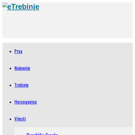
Prva
Najnovije
Trebinje
Hercegovina
Vijesti