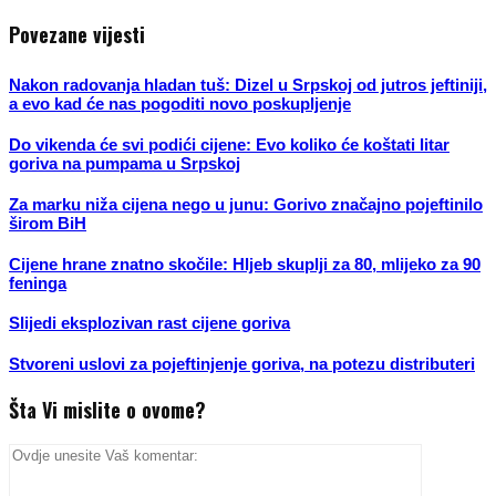
Povezane vijesti
Nakon radovanja hladan tuš: Dizel u Srpskoj od jutros jeftiniji,
a evo kad će nas pogoditi novo poskupljenje
Do vikenda će svi podići cijene: Evo koliko će koštati litar
goriva na pumpama u Srpskoj
Za marku niža cijena nego u junu: Gorivo značajno pojeftinilo
širom BiH
Cijene hrane znatno skočile: Hljeb skuplji za 80, mlijeko za 90
feninga
Slijedi eksplozivan rast cijene goriva
Stvoreni uslovi za pojeftinjenje goriva, na potezu distributeri
Šta Vi mislite o ovome?