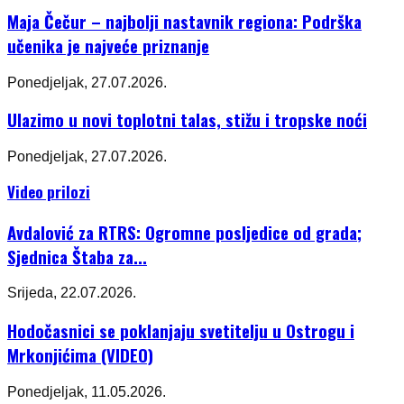
Maja Čečur – najbolji nastavnik regiona: Podrška
učenika je najveće priznanje
Ponedjeljak, 27.07.2026.
Ulazimo u novi toplotni talas, stižu i tropske noći
Ponedjeljak, 27.07.2026.
Video prilozi
Avdalović za RTRS: Ogromne posljedice od grada;
Sjednica Štaba za...
Srijeda, 22.07.2026.
Hodočasnici se poklanjaju svetitelju u Ostrogu i
Mrkonjićima (VIDEO)
Ponedjeljak, 11.05.2026.