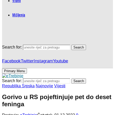
Video
Mišljenja
Search for:
Search
Facebook
Twitter
Instagram
Youtube
Primary Menu
Search for:
Search
Republika Srpska
Najnovije
Vijesti
Gorivo u RS pojeftinjuje pet do deset
feninga