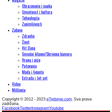
Magazin
Obrazovanje i nauka
Umjetnost i kultura
Tehnologija
Zanimljivosti
Zabava
Zdravlje
Život
Hit Dana
Smješni klipovi/Skrivena kamera
Hrana i piće
Putovanja
Moda i ljepota
Estrada i Jet set
Video
Mišljenja
Copyright © 2012 - 2023
eTrebinje.com
. Sva prava
zadržana.
Facebook
Twitter
Instagram
Youtube