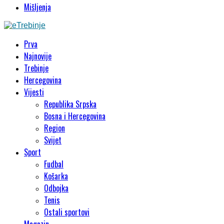
Mišljenja
Prva
Najnovije
Trebinje
Hercegovina
Vijesti
Republika Srpska
Bosna i Hercegovina
Region
Svijet
Sport
Fudbal
Košarka
Odbojka
Tenis
Ostali sportovi