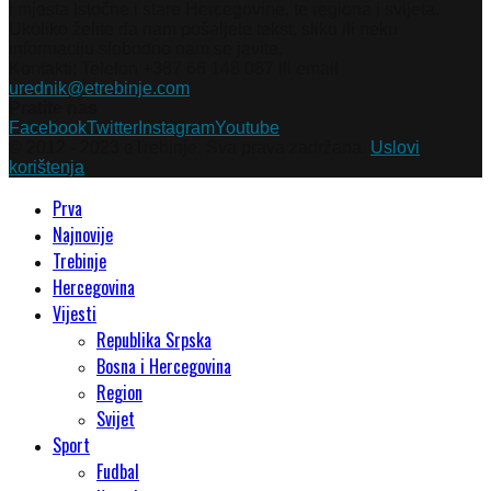
i mjesta Istočne i stare Hercegovine, te regiona i svijeta.
Ukoliko želite da nam pošaljete tekst, sliku ili neku
informaciju slobodno nam se javite.
Kontakti: Telefon +387 66 148 087 ili email
urednik@etrebinje.com
Pratite nas
Facebook
Twitter
Instagram
Youtube
© 2012 - 2023 eTrebinje. Sva prava zadržana.
Uslovi
korištenja
Prva
Najnovije
Trebinje
Hercegovina
Vijesti
Republika Srpska
Bosna i Hercegovina
Region
Svijet
Sport
Fudbal