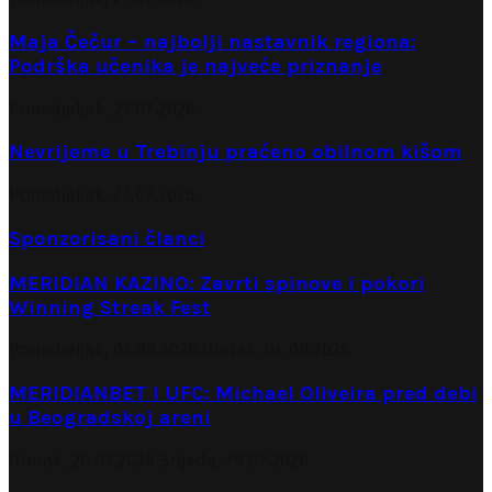
Maja Čečur – najbolji nastavnik regiona:
Podrška učenika je najveće priznanje
Ponedjeljak, 27.07.2026.
Nevrijeme u Trebinju praćeno obilnom kišom
Ponedjeljak, 27.07.2026.
Sponzorisani članci
MERIDIAN KAZINO: Zavrti spinove i pokori
Winning Streak Fest
Ponedjeljak, 03.08.2026.
Utorak, 04.08.2026.
MERIDIANBET I UFC: Michael Oliveira pred debi
u Beogradskoj areni
Utorak, 28.07.2026.
Srijeda, 29.07.2026.