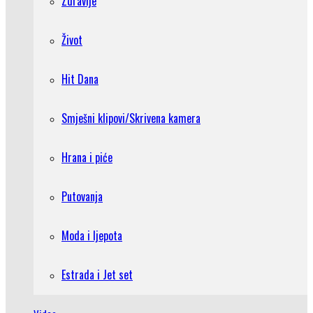
Zdravlje
Život
Hit Dana
Smješni klipovi/Skrivena kamera
Hrana i piće
Putovanja
Moda i ljepota
Estrada i Jet set