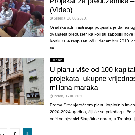
Projekat za preduzetnike –
(Video)
Srijeda, 10.06.2020.
Gradska administracija potpisala je danas u
dvanaest preduzetnika koji su zaposlili nove 
Konkurs je raspisan još u decembru 2019. go
se...
Trebinje
U planu više od 100 kapita
projekata, ukupne vrijednos
miliona maraka
Petak, 05.06.2020.
Prema Srednjoročnom planu kapitalnih invest
2020-2024. godina, čiji će se prijedlog u četv
naći na sjednici Skupštine grada, u Trebinju j
…
7
8