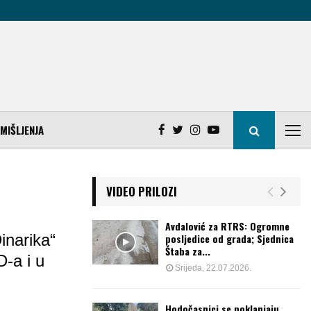
MIŠLJENJA
VIDEO PRILOZI
Avdalović za RTRS: Ogromne
inarika“
posljedice od grada; Sjednica
Štaba za...
-a i u
Srijeda, 22.07.2026.
Hodočasnici se poklanjaju