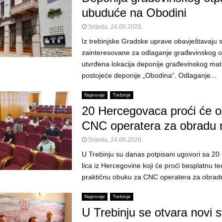
ubuduće na Obodini
Srijeda, 24.06.2020.
Iz trebinjske Gradske uprave obavještavaju
zainteresovane za odlaganje građevinskog o
utvrđena lokacija deponije građevinskog mate
postojeće deponije „Obodina“. Odlaganje...
Najnovije
Trebinje
20 Hercegovaca proći će 
CNC operatera za obradu 
Srijeda, 24.06.2020.
U Trebinju su danas potpisani ugovori sa 20
lica iz Hercegovine koji će proći besplatnu te
praktičnu obuku za CNC operatera za obradu 
Najnovije
Trebinje
U Trebinju se otvara novi st