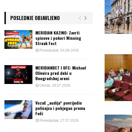
POSLEDNJE OBJAVLJENO
MERIDIAN KAZINO: Zavrti
spinove i pokori Winning
Streak Fest
Ponedjeljak, 03.08.2026.
MERIDIANBET I UFC: Michael
Oliveira pred debi u
Beogradskoj areni
Utorak, 28.07.2026.
Vozač „audija“ povrijedio
policajca i pobjegao prema
Foči
Ponedjeljak, 27.07.2026.