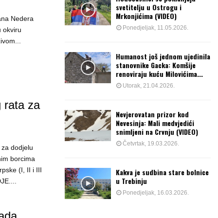
svetitelju u Ostrogu i
Mrkonjićima (VIDEO)
iana Nedera
Ponedjeljak, 11.05.2026.
 okviru
živom...
Humanost još jednom ujedinila
stanovnike Gacka: Komšije
renoviraju kuću Milovićima...
Utorak, 21.04.2026.
rata za
Nevjerovatan prizor kod
Nevesinja: Mali medvjedići
snimljeni na Crvnju (VIDEO)
Četvrtak, 19.03.2026.
 za dodjelu
nim borcima
e (I, II i III
Kakva je sudbina stare bolnice
u Trebinju
JE....
Ponedjeljak, 16.03.2026.
pada