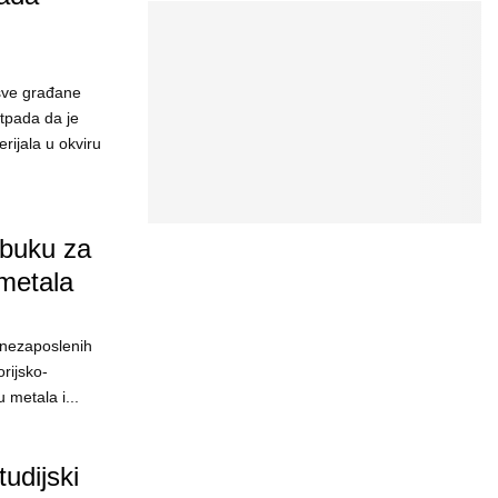
 sve građane
tpada da je
rijala u okviru
obuku za
metala
 nezaposlenih
orijsko-
metala i...
udijski