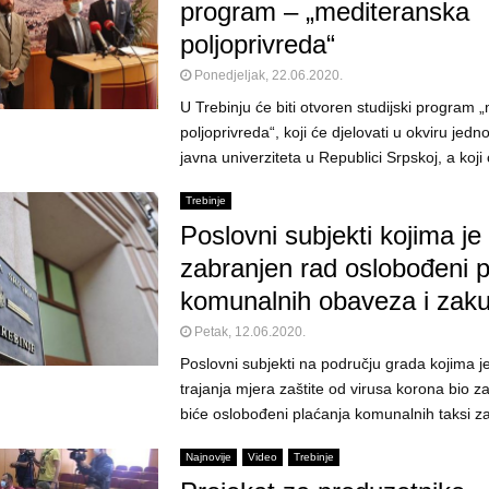
program – „mediteranska
poljoprivreda“
Ponedjeljak, 22.06.2020.
U Trebinju će biti otvoren studijski program 
poljoprivreda“, koji će djelovati u okviru jed
javna univerziteta u Republici Srpskoj, a koji 
Trebinje
Poslovni subjekti kojima je
zabranjen rad oslobođeni p
komunalnih obaveza i zak
Petak, 12.06.2020.
Poslovni subjekti na području grada kojima j
trajanja mjera zaštite od virusa korona bio z
biće oslobođeni plaćanja komunalnih taksi za 
Najnovije
Video
Trebinje