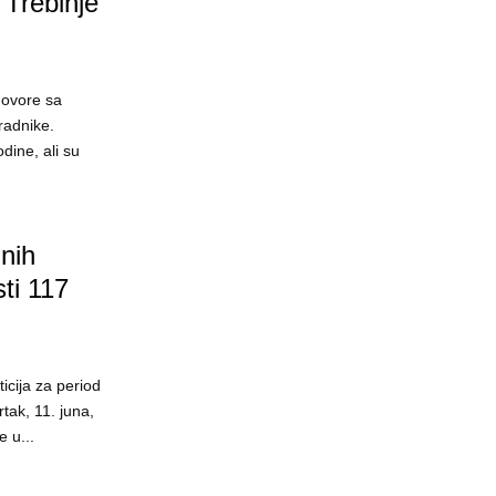
 Trebinje
govore sa
radnike.
dine, ali su
lnih
ti 117
icija za period
rtak, 11. juna,
e u...