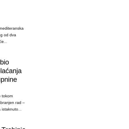
„mediteranska
nog od dva
će...
 bio
laćanja
upnine
e tokom
abranjen rad –
istaknuto...