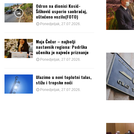
Odron na dionici Kosić-
Šišković usporio saobraćaj,
oštećeno vozilo(FOTO)
Ponedjeljak, 27.07.2026.
Maja Čečur – najbolji
nastavnik regiona: Podrška
učenika je najveće priznanje
Ponedjeljak, 27.07.2026.
Ulazimo u novi toplotni talas,
stižu i tropske noći
Ponedjeljak, 27.07.2026.