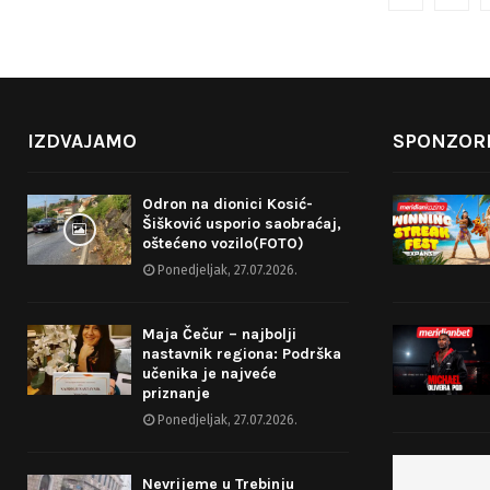
o
s
t
IZDVAJAMO
SPONZORI
s
p
Odron na dionici Kosić-
Šišković usporio saobraćaj,
a
oštećeno vozilo(FOTO)
g
Ponedjeljak, 27.07.2026.
i
Maja Čečur – najbolji
n
nastavnik regiona: Podrška
učenika je najveće
a
priznanje
t
Ponedjeljak, 27.07.2026.
i
Nevrijeme u Trebinju