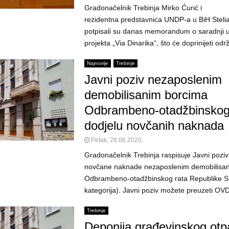
Gradonačelnik Trebinja Mirko Ćurić i
rezidentna predstavnica UNDP-a u BiH Stel
potpisali su danas memorandum o saradnji u
projekta „Via Dinarika“, što će doprinijeti odr
Najnovije
Trebinje
Javni poziv nezaposlenim
demobilisanim borcima
Odbrambeno-otadžbinskog 
dodjelu novčanih naknada
Petak, 26.06.2020.
Gradonačelnik Trebinja raspisuje Javni poziv
novčane naknade nezaposlenim demobilisa
Odbrambeno-otadžbinskog rata Republike Srpsk
kategorija). Javni poziv možete preuzeti OVD
Trebinje
Deponija građevinskog ot