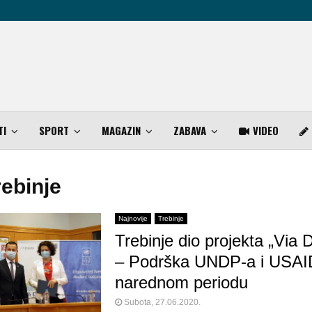
TI
SPORT
MAGAZIN
ZABAVA
VIDEO
rebinje
Najnovije
Trebinje
Trebinje dio projekta „Via D
– Podrška UNDP-a i USAID
narednom periodu
Subota, 27.06.2020.