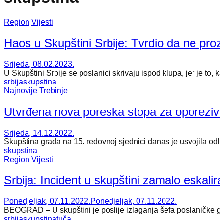
Region
Vijesti
Haos u Skupštini Srbije: Tvrdio da ne pro
Srijeda, 08.02.2023.
U Skupštini Srbije se poslanici skrivaju ispod klupa, jer je to,
srbija
skupstina
Najnovije
Trebinje
Utvrđena nova poreska stopa za oporeziv
Srijeda, 14.12.2022.
Skupština grada na 15. redovnoj sjednici danas je usvojila odl
skupstina
Region
Vijesti
Srbija: Incident u skupštini zamalo eskal
Ponedjeljak, 07.11.2022.
Ponedjeljak, 07.11.2022.
BEOGRAD – U skupštini je poslije izlaganja šefa poslaničke gr
srbija
skupstina
tuča