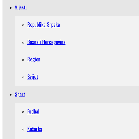
Vijesti
Republika Srpska
Bosna i Hercegovina
Region
Svijet
Sport
Fudbal
Košarka