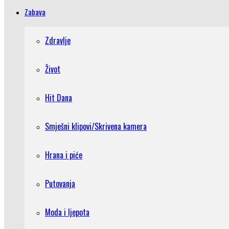
Zabava
Zdravlje
Život
Hit Dana
Smješni klipovi/Skrivena kamera
Hrana i piće
Putovanja
Moda i ljepota