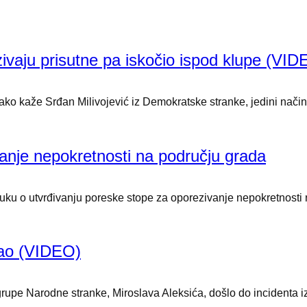
zivaju prisutne pa iskočio ispod klupe (VID
 kako kaže Srđan Milivojević iz Demokratske stranke, jedini način 
anje nepokretnosti na području grada
uku o utvrđivanju poreske stope za oporezivanje nepokretnosti n
irao (VIDEO)
upe Narodne stranke, Miroslava Aleksića, došlo do incidenta iz