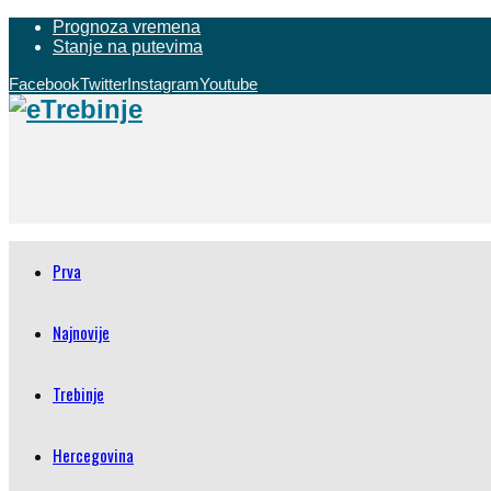
Prognoza vremena
Stanje na putevima
Facebook
Twitter
Instagram
Youtube
Prva
Najnovije
Trebinje
Hercegovina