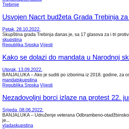
Trebinje
Usvojen Nacrt budžeta Grada Trebinja za
Petak, 28.10.2022.
Skupština grada Trebinja danas je, sa 17 glasova za i tri prot
skupstina
Republika Srpska
Vijesti
Kako se dolazi do mandata u Narodnoj sk
Utorak, 13.09.2022.
BANJALUKA – Ako je suditi po izborima iz 2018. godine, za osv
mandat
skupstina
Republika Srpska
Vijesti
Nezadovoljni borci izlaze na protest 22. j
Srijeda, 08.06.2022.
BANJALUKA – Udruženje veterana Odbrambeno-otadžbinskog rata 
je...
vlada
skupstina