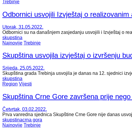
Trebinje
Odbornici usvojili Izvještaj o realizovanim
Utorak, 31.05.2022.
Odbornici su na današnjem zasjedanju usvojili i Izvještaj o rea
skupstina
Najnovije
Trebinje
Skupština usvojila izvještaj o izvršenju bu
Srijeda, 25.05.2022.
Skupština grada Trebinja usvojila je danas na 12. sjednici izvj
skupstina
Region
Vijesti
Skupština Crne Gore završena prije nego 
Četvrtak, 03.02.2022.
Prva vanredna sjednica Skupštine Crne Gore nije danas usvojil
skupstina
crna gora
Najnovije
Trebinje