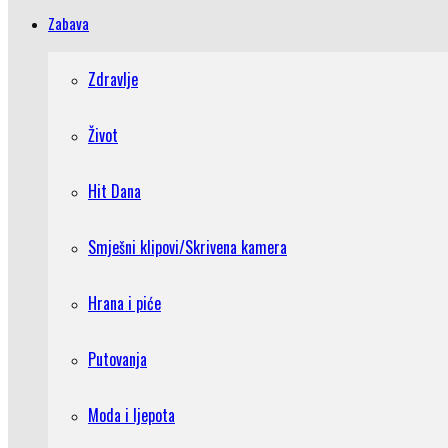
Zabava
Zdravlje
Život
Hit Dana
Smješni klipovi/Skrivena kamera
Hrana i piće
Putovanja
Moda i ljepota