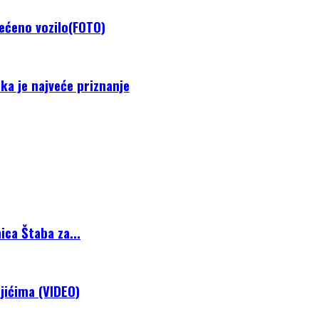
tećeno vozilo(FOTO)
ka je najveće priznanje
ca Štaba za...
jićima (VIDEO)