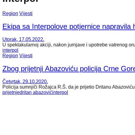
Region
Vijesti
Ekipa sa Interpolove potjernice napravila
Utorak, 17.05.2022.
U spektakularnoj akciji, nakon jurnjave i upotrebe vatrenog or
interpol
Region
Vijesti
Zbog prijetnji Abazoviću policija Crne Gor
Četvrtak, 29.10.2020.
Policija sumnjiči Rožajca R.Š. da je prijetio Dritanu Abazoviću
prijetnje
dritan abazović
interpol