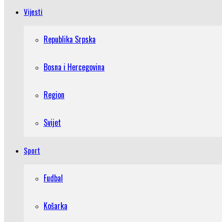
Vijesti
Republika Srpska
Bosna i Hercegovina
Region
Svijet
Sport
Fudbal
Košarka