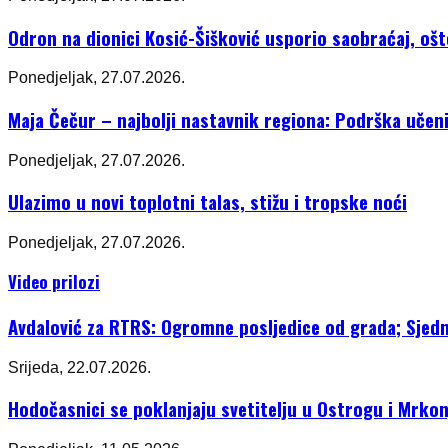
Odron na dionici Kosić-Šišković usporio saobraćaj, oš
Ponedjeljak, 27.07.2026.
Maja Čečur – najbolji nastavnik regiona: Podrška učeni
Ponedjeljak, 27.07.2026.
Ulazimo u novi toplotni talas, stižu i tropske noći
Ponedjeljak, 27.07.2026.
Video prilozi
Avdalović za RTRS: Ogromne posljedice od grada; Sjedni
Srijeda, 22.07.2026.
Hodočasnici se poklanjaju svetitelju u Ostrogu i Mrkon