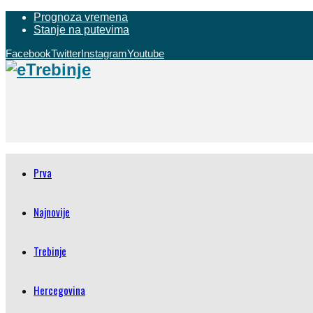
Prognoza vremena
Stanje na putevima
Facebook
Twitter
Instagram
Youtube
Prva
Najnovije
Trebinje
Hercegovina