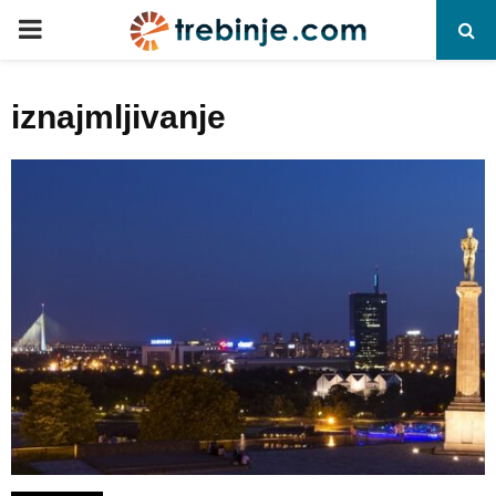
P
R
iznajmljivanje
I
M
A
R
Y
M