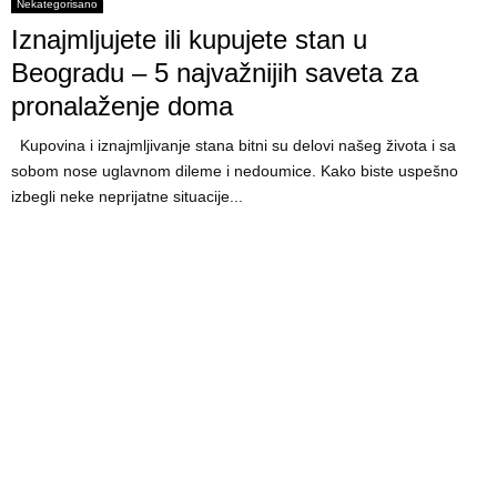
E
Nekategorisano
Iznajmljujete ili kupujete stan u
N
Beogradu – 5 najvažnijih saveta za
pronalaženje doma
U
Kupovina i iznajmljivanje stana bitni su delovi našeg života i sa
sobom nose uglavnom dileme i nedoumice. Kako biste uspešno
izbegli neke neprijatne situacije...