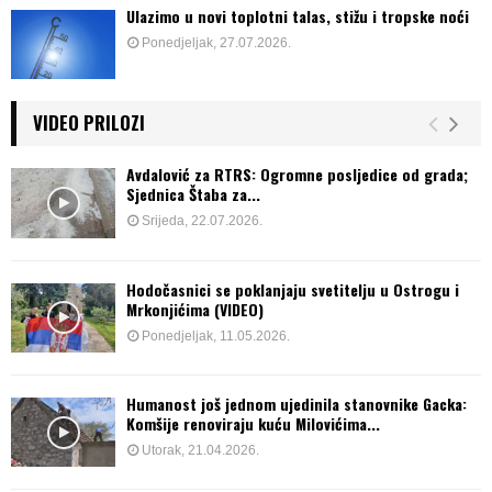
Ulazimo u novi toplotni talas, stižu i tropske noći
Ponedjeljak, 27.07.2026.
VIDEO PRILOZI
Avdalović za RTRS: Ogromne posljedice od grada;
Sjednica Štaba za...
Srijeda, 22.07.2026.
Hodočasnici se poklanjaju svetitelju u Ostrogu i
Mrkonjićima (VIDEO)
Ponedjeljak, 11.05.2026.
Humanost još jednom ujedinila stanovnike Gacka:
Komšije renoviraju kuću Milovićima...
Utorak, 21.04.2026.