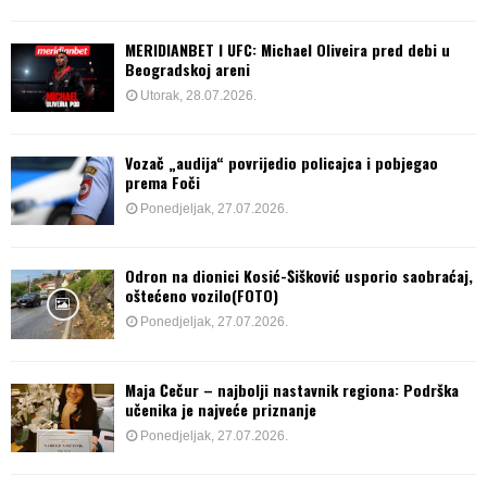
MERIDIANBET I UFC: Michael Oliveira pred debi u
Beogradskoj areni
Utorak, 28.07.2026.
Vozač „audija“ povrijedio policajca i pobjegao
prema Foči
Ponedjeljak, 27.07.2026.
Odron na dionici Kosić-Šišković usporio saobraćaj,
oštećeno vozilo(FOTO)
Ponedjeljak, 27.07.2026.
Maja Čečur – najbolji nastavnik regiona: Podrška
učenika je najveće priznanje
Ponedjeljak, 27.07.2026.