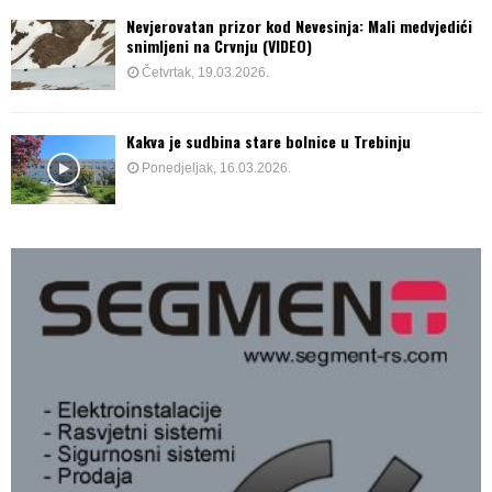
Nevjerovatan prizor kod Nevesinja: Mali medvjedići
snimljeni na Crvnju (VIDEO)
Četvrtak, 19.03.2026.
Kakva je sudbina stare bolnice u Trebinju
Ponedjeljak, 16.03.2026.