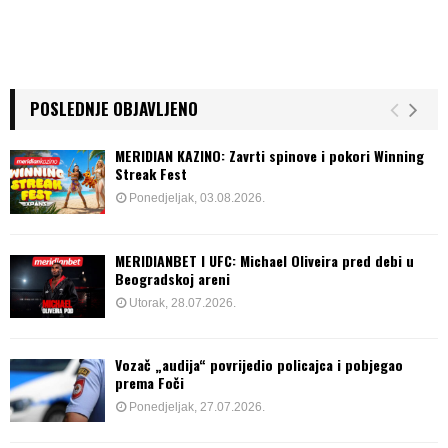
n
POSLEDNJE OBJAVLJENO
MERIDIAN KAZINO: Zavrti spinove i pokori Winning
Streak Fest
Ponedjeljak, 03.08.2026.
MERIDIANBET I UFC: Michael Oliveira pred debi u
Beogradskoj areni
Utorak, 28.07.2026.
Vozač „audija“ povrijedio policajca i pobjegao
prema Foči
Ponedjeljak, 27.07.2026.