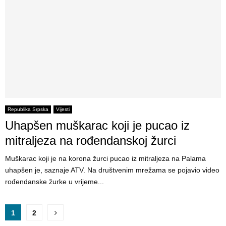
Republika Srpska
Vijesti
Uhapšen muškarac koji je pucao iz
mitraljeza na rođendanskoj žurci
Muškarac koji je na korona žurci pucao iz mitraljeza na Palama
uhapšen je, saznaje ATV. Na društvenim mrežama se pojavio video
rođendanske žurke u vrijeme...
P
1
2