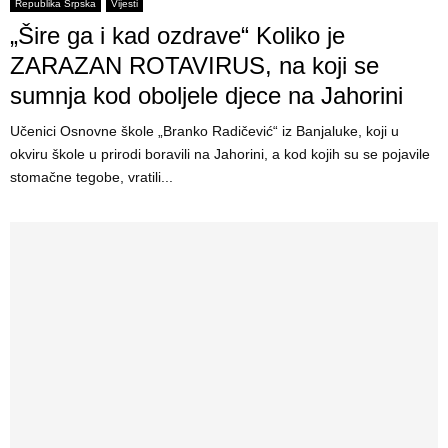
E
Republika Srpska
Vijesti
„Šire ga i kad ozdrave“ Koliko je
N
ZARAZAN ROTAVIRUS, na koji se
sumnja kod oboljele djece na Jahorini
U
Učenici Osnovne škole „Branko Radičević“ iz Banjaluke, koji u
okviru škole u prirodi boravili na Jahorini, a kod kojih su se pojavile
stomačne tegobe, vratili...