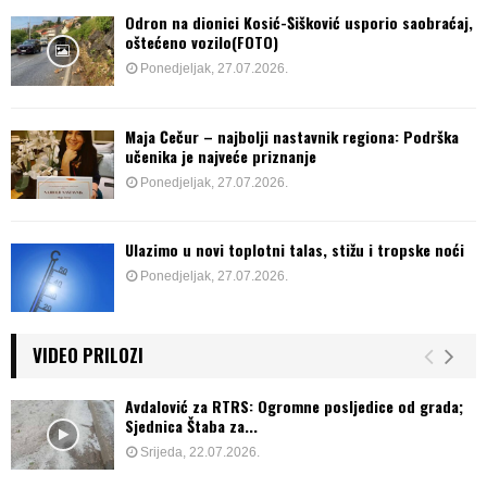
Odron na dionici Kosić-Šišković usporio saobraćaj,
oštećeno vozilo(FOTO)
Ponedjeljak, 27.07.2026.
Maja Čečur – najbolji nastavnik regiona: Podrška
učenika je najveće priznanje
Ponedjeljak, 27.07.2026.
Ulazimo u novi toplotni talas, stižu i tropske noći
Ponedjeljak, 27.07.2026.
VIDEO PRILOZI
Avdalović za RTRS: Ogromne posljedice od grada;
Sjednica Štaba za...
Srijeda, 22.07.2026.