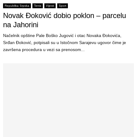
Republika Srpska
Tenis
Vijesti
Sport
Novak Đoković dobio poklon – parcelu
na Jahorini
Načelnik opštine Pale Boško Jugović i otac Novaka Đokovića,
Srđan Đoković, potpisali su u Istočnom Sarajevu ugovor čime je
završena procedura u vezi sa prenosom...