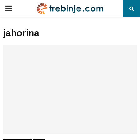
P
R
jahorina
I
M
A
R
Y
M