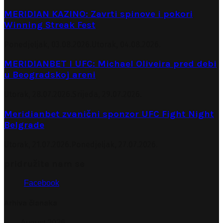
MERIDIAN KAZINO: Zavrti spinove i pokori
Winning Streak Fest
Ponedjeljak, 03.08.2026.
Utorak, 04.08.2026.
MERIDIANBET I UFC: Michael Oliveira pred debi
u Beogradskoj areni
Utorak, 28.07.2026.
Srijeda, 29.07.2026.
Meridianbet zvanični sponzor UFC Fight Night
Belgrade
Utorak, 21.07.2026.
Ponedjeljak, 27.07.2026.
pridružite nam se
Facebook
Arhiva članaka
August 2026