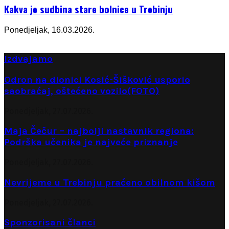
Kakva je sudbina stare bolnice u Trebinju
Ponedjeljak, 16.03.2026.
Izdvajamo
Odron na dionici Kosić-Šišković usporio
saobraćaj, oštećeno vozilo(FOTO)
Ponedjeljak, 27.07.2026.
Maja Čečur – najbolji nastavnik regiona:
Podrška učenika je najveće priznanje
Ponedjeljak, 27.07.2026.
Nevrijeme u Trebinju praćeno obilnom kišom
Ponedjeljak, 27.07.2026.
Sponzorisani članci