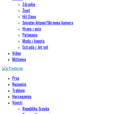
Zdravlje
Život
Hit Dana
Smješni klipovi/Skrivena kamera
Hrana i piće
Putovanja
Moda i ljepota
Estrada i Jet set
Video
Mišljenja
Prva
Najnovije
Trebinje
Hercegovina
Vijesti
Republika Srpska