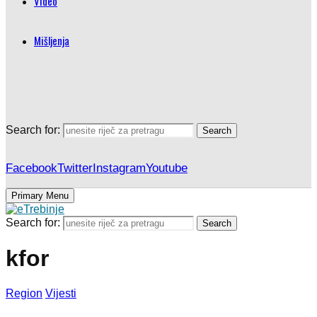
Video
Mišljenja
Search for:
Search
Facebook
Twitter
Instagram
Youtube
Primary Menu
Search for:
Search
kfor
Region
Vijesti