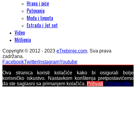
Hrana i piće
Putovanja
Moda i ljepota
Estrada i Jet set
Video
Mišljenja
Copyright © 2012 - 2023
eTrebinje.com
. Sva prava
zadržana.
Facebook
Twitter
Instagram
Youtube
Ova stranica koristi kolačiće kako bi osigurali bolje
korisničko iskustvo. Nastavkom korištenja pretpostavićemo
da ste saglasni sa primanjem kolačića.
Prihvati
Pročitaj više