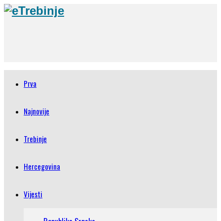
Prva
Najnovije
Trebinje
Hercegovina
Vijesti