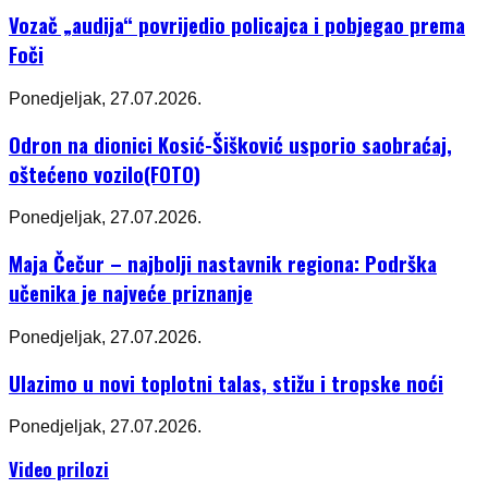
Vozač „audija“ povrijedio policajca i pobjegao prema
Foči
Ponedjeljak, 27.07.2026.
Odron na dionici Kosić-Šišković usporio saobraćaj,
oštećeno vozilo(FOTO)
Ponedjeljak, 27.07.2026.
Maja Čečur – najbolji nastavnik regiona: Podrška
učenika je najveće priznanje
Ponedjeljak, 27.07.2026.
Ulazimo u novi toplotni talas, stižu i tropske noći
Ponedjeljak, 27.07.2026.
Video prilozi