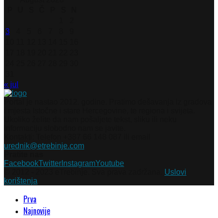
P
U
S
Č
P
S
N
1
2
3
4
5
6
7
8
9
10
11
12
13
14
15
16
17
18
19
20
21
22
23
24
25
26
27
28
29
30
31
« jul
Portal je nastao 2012. godine. Pratimo dešavanja iz gradova
i mjesta Istočne i stare Hercegovine, te regiona i svijeta.
Ukoliko želite da nam pošaljete tekst, sliku ili neku
informaciju slobodno nam se javite.
Kontakti: Telefon +387 66 148 087 ili email
urednik@etrebinje.com
Pratite nas
Facebook
Twitter
Instagram
Youtube
© 2012 - 2023 eTrebinje. Sva prava zadržana.
Uslovi
korištenja
Prva
Najnovije