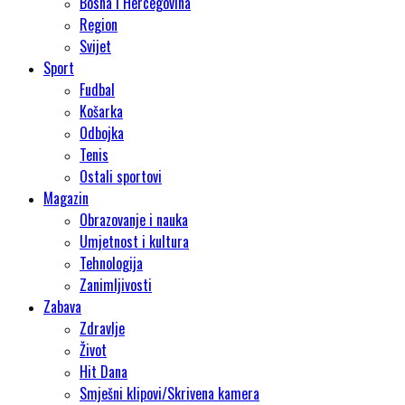
Bosna i Hercegovina
Region
Svijet
Sport
Fudbal
Košarka
Odbojka
Tenis
Ostali sportovi
Magazin
Obrazovanje i nauka
Umjetnost i kultura
Tehnologija
Zanimljivosti
Zabava
Zdravlje
Život
Hit Dana
Smješni klipovi/Skrivena kamera