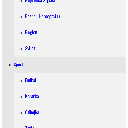
Republika Srpska
Bosna i Hercegovina
Region
Svijet
Sport
Fudbal
Košarka
Odbojka