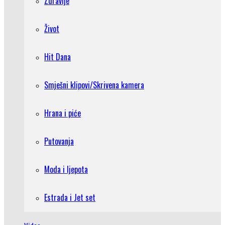
Zdravlje
Život
Hit Dana
Smješni klipovi/Skrivena kamera
Hrana i piće
Putovanja
Moda i ljepota
Estrada i Jet set