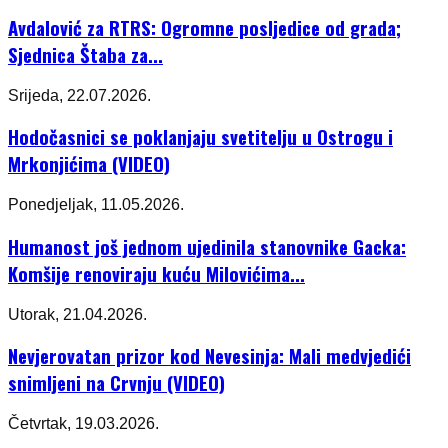
Avdalović za RTRS: Ogromne posljedice od grada;
Sjednica Štaba za...
Srijeda, 22.07.2026.
Hodočasnici se poklanjaju svetitelju u Ostrogu i
Mrkonjićima (VIDEO)
Ponedjeljak, 11.05.2026.
Humanost još jednom ujedinila stanovnike Gacka:
Komšije renoviraju kuću Milovićima...
Utorak, 21.04.2026.
Nevjerovatan prizor kod Nevesinja: Mali medvjedići
snimljeni na Crvnju (VIDEO)
Četvrtak, 19.03.2026.