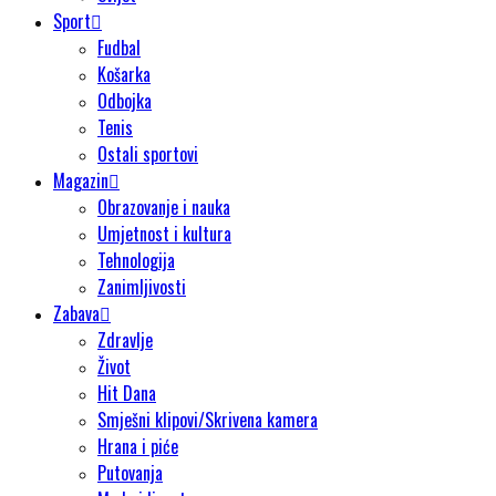
Sport
Fudbal
Košarka
Odbojka
Tenis
Ostali sportovi
Magazin
Obrazovanje i nauka
Umjetnost i kultura
Tehnologija
Zanimljivosti
Zabava
Zdravlje
Život
Hit Dana
Smješni klipovi/Skrivena kamera
Hrana i piće
Putovanja