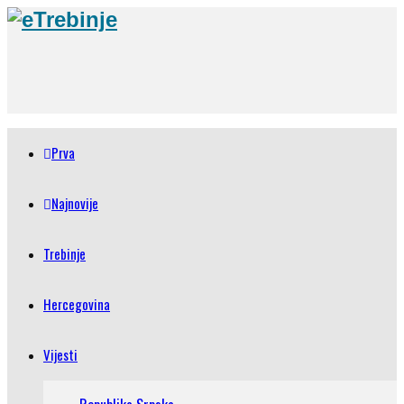
Prva
Najnovije
Trebinje
Hercegovina
Vijesti