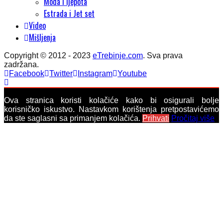
Moda i ljepota
Estrada i Jet set
Video
Mišljenja
Copyright © 2012 - 2023
eTrebinje.com
. Sva prava
zadržana.
Facebook
Twitter
Instagram
Youtube
Ova stranica koristi kolačiće kako bi osigurali bolje
korisničko iskustvo. Nastavkom korištenja pretpostavićemo
da ste saglasni sa primanjem kolačića.
Prihvati
Pročitaj više