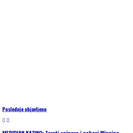
Poslednje objavljeno
MERIDIAN KAZINO: Zavrti spinove i pokori Winning