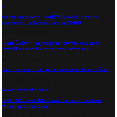
Odron na dionici Kosić-Šišković usporio
saobraćaj, oštećeno vozilo(FOTO)
Ponedjeljak, 27.07.2026.
Maja Čečur – najbolji nastavnik regiona:
Podrška učenika je najveće priznanje
Ponedjeljak, 27.07.2026.
Nevrijeme u Trebinju praćeno obilnom kišom
Ponedjeljak, 27.07.2026.
Sponzorisani članci
MERIDIAN KAZINO: Zavrti spinove i pokori
Winning Streak Fest
Ponedjeljak, 03.08.2026.
Utorak, 04.08.2026.