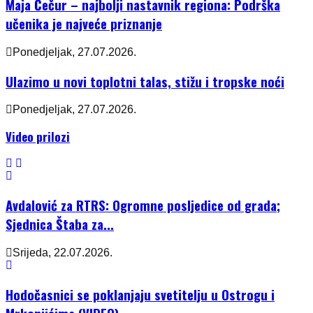
Maja Čečur – najbolji nastavnik regiona: Podrška
učenika je najveće priznanje
Ponedjeljak, 27.07.2026.
Ulazimo u novi toplotni talas, stižu i tropske noći
Ponedjeljak, 27.07.2026.
Video prilozi
Avdalović za RTRS: Ogromne posljedice od grada;
Sjednica Štaba za...
Srijeda, 22.07.2026.
Hodočasnici se poklanjaju svetitelju u Ostrogu i