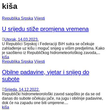
kiša
Republika Srpska
Vijesti
U srijedu stiže promjena vremena
Utorak, 14.03.2023.
U Republici Srpskoj i Federaciji BiH sutra se očekuje
zahlađenje uz kišu i moguć snijeg u višim predjelima. Kako
je saošteno iz Republičkog hidrometeorloškog zavoda,...
kiša
Republika Srpska
Vijesti
Obilne padavine, vjetar i snijeg do
subote
Srijeda, 14.12.2022.
Republički hidrometeorološki zavod saopštio je da se od
danas do subote očekuju jače, na jugu i obilnije padavine,
dok će na zapadu one biti umjerene....
kiša