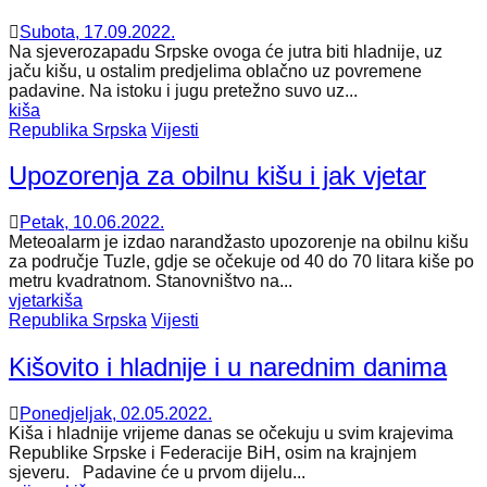
Subota, 17.09.2022.
Na sjeverozapadu Srpske ovoga će jutra biti hladnije, uz
jaču kišu, u ostalim predjelima oblačno uz povremene
padavine. Na istoku i jugu pretežno suvo uz...
kiša
Republika Srpska
Vijesti
Upozorenja za obilnu kišu i jak vjetar
Petak, 10.06.2022.
Meteoalarm je izdao narandžasto upozorenje na obilnu kišu
za područje Tuzle, gdje se očekuje od 40 do 70 litara kiše po
metru kvadratnom. Stanovništvo na...
vjetar
kiša
Republika Srpska
Vijesti
Kišovito i hladnije i u narednim danima
Ponedjeljak, 02.05.2022.
Kiša i hladnije vrijeme danas se očekuju u svim krajevima
Republike Srpske i Federacije BiH, osim na krajnjem
sjeveru. Padavine će u prvom dijelu...