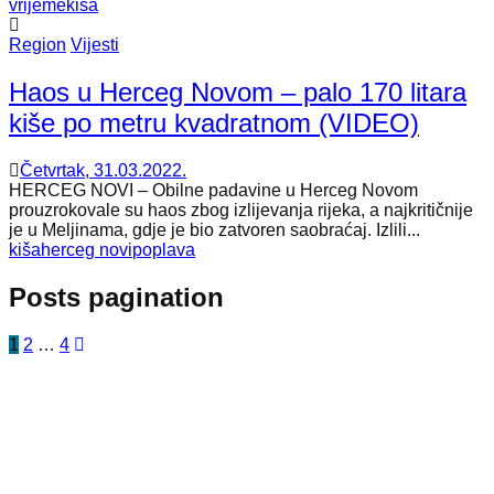
vrijeme
kiša
Region
Vijesti
Haos u Herceg Novom – palo 170 litara
kiše po metru kvadratnom (VIDEO)
Četvrtak, 31.03.2022.
HERCEG NOVI – Obilne padavine u Herceg Novom
prouzrokovale su haos zbog izlijevanja rijeka, a najkritičnije
je u Meljinama, gdje je bio zatvoren saobraćaj. Izlili...
kiša
herceg novi
poplava
Posts pagination
1
2
…
4