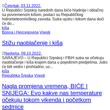
Četvrtak, 03.11.2022.
U Republici Srpskoj narednih dana biće hladnije i oblačno
sa povremenom kišom, podaci su Republičkog
hidrometeorološkog zavoda. Sutra ujutru i tokom dana doći
će do...
kiša
Bosna i Hercegovina
Vijesti
Stižu naoblačenje i kiša
Nedjelja, 09.10.2022.
SARAJEVO – U Republici Srpskoj i FBiH sutra se očekuju
naoblačenje i kiša krajem dana u pojedinim predjelima. Jutro
će biti vedro i prohladno, uz...
kiša
Republika Srpska
Vijesti
Nagla promjena vremena, BIĆE I
SNIJEGA: Evo kakve nas temperature
očekuju tokom vikenda i početkom
sedmice