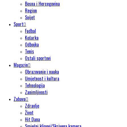
Bosna i Hercegovina
Region
Svijet
Sport
Fudbal
Košarka
Odbojka
Tenis
Ostali sportovi
Magazin
Obrazovanje i nauka
Umjetnost i kultura
Tehnologija
Zanimljivosti
Zabava
Zdravlje
Život
Hit Dana
Smješni klipovi/Skrivena kamera