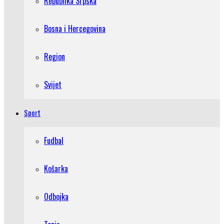
Republika Srpska
Bosna i Hercegovina
Region
Svijet
Sport
Fudbal
Košarka
Odbojka