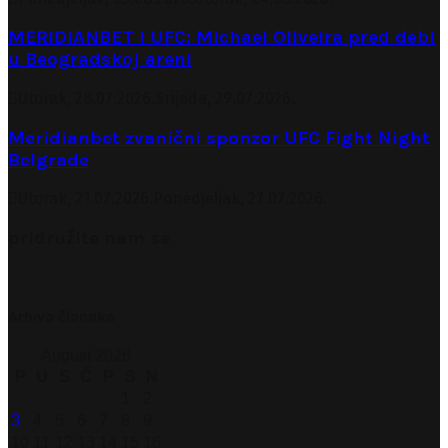
MERIDIANBET I UFC: Michael Oliveira pred debi
u Beogradskoj areni
Utorak, 28.07.2026.
Srijeda, 29.07.2026.
Meridianbet zvanični sponzor UFC Fight Night
Belgrade
Utorak, 21.07.2026.
Ponedjeljak, 27.07.2026.
pridružite nam se
Arhiva članaka
August 2026
P
U
S
Č
P
S
N
1
2
3
4
5
6
7
8
9
10
11
12
13
14
15
16