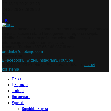
17
18
19
20
21
22
23
24
25
26
27
28
29
30
31
« jul
Portal je nastao 2012. godine. Pratimo dešavanja iz gradova
i mjesta Istočne i stare Hercegovine, te regiona i svijeta.
Ukoliko želite da nam pošaljete tekst, sliku ili neku
informaciju slobodno nam se javite.
Kontakti: Telefon +387 66 148 087 ili email
urednik@etrebinje.com
Pratite nas
Facebook
Twitter
Instagram
Youtube
© 2012 - 2023 eTrebinje. Sva prava zadržana.
Uslovi
korištenja
Prva
Najnovije
Trebinje
Hercegovina
Vijesti
Republika Srpska