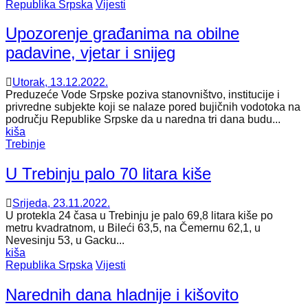
Republika Srpska
Vijesti
Upozorenje građanima na obilne
padavine, vjetar i snijeg
Utorak, 13.12.2022.
Preduzeće Vode Srpske poziva stanovništvo, institucije i
privredne subjekte koji se nalaze pored bujičnih vodotoka na
području Republike Srpske da u naredna tri dana budu...
kiša
Trebinje
U Trebinju palo 70 litara kiše
Srijeda, 23.11.2022.
U protekla 24 časa u Trebinju je palo 69,8 litara kiše po
metru kvadratnom, u Bileći 63,5, na Čemernu 62,1, u
Nevesinju 53, u Gacku...
kiša
Republika Srpska
Vijesti
Narednih dana hladnije i kišovito