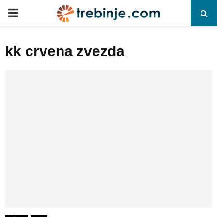
P
R
kk crvena zvezda
I
M
A
R
Y
M