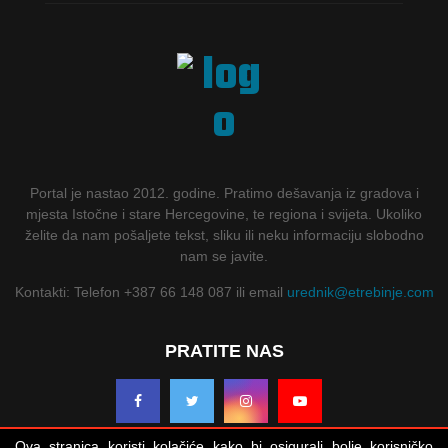
Portal je nastao 2012. godine. Pratimo dešavanja iz gradova i
mjesta Istočne i stare Hercegovine, te regiona i svijeta. Ukoliko
želite da nam pošaljete tekst, sliku ili neku informaciju slobodno
nam se javite.
Kontakti: Telefon +387 66 148 087 ili email
urednik@etrebinje.com
PRATITE NAS
Ova stranica koristi kolačiće kako bi osigurali bolje korisničko