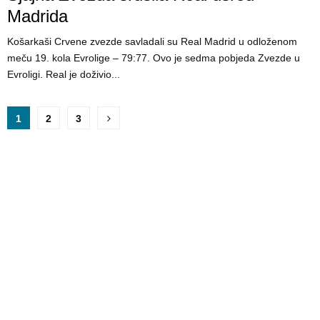
Madrida
Košarkaši Crvene zvezde savladali su Real Madrid u odloženom
meču 19. kola Evrolige – 79:77. Ovo je sedma pobjeda Zvezde u
Evroligi. Real je doživio...
P
1
2
3
o
s
t
s
p
a
g