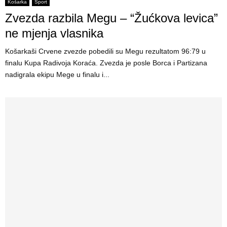
E
Košarka
Sport
Zvezda razbila Megu – “Žućkova levica”
N
ne mjenja vlasnika
Košarkaši Crvene zvezde pobedili su Megu rezultatom 96:79 u
U
finalu Kupa Radivoja Koraća. Zvezda je posle Borca i Partizana
nadigrala ekipu Mege u finalu i...