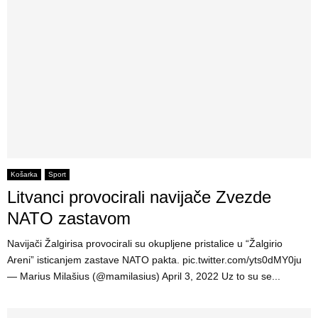
Košarka
Sport
Litvanci provocirali navijače Zvezde
NATO zastavom
Navijači Žalgirisa provocirali su okupljene pristalice u “Žalgirio
Areni” isticanjem zastave NATO pakta. pic.twitter.com/yts0dMY0ju
— Marius Milašius (@mamilasius) April 3, 2022 Uz to su se...