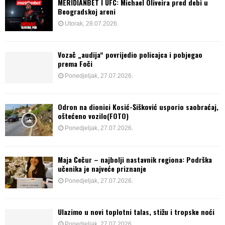
MERIDIANBET I UFC: Michael Oliveira pred debi u
Beogradskoj areni
Utorak, 28.07.2026.
Vozač „audija“ povrijedio policajca i pobjegao
prema Foči
Ponedjeljak, 27.07.2026.
Odron na dionici Kosić-Šišković usporio saobraćaj,
oštećeno vozilo(FOTO)
Ponedjeljak, 27.07.2026.
Maja Čečur – najbolji nastavnik regiona: Podrška
učenika je najveće priznanje
Ponedjeljak, 27.07.2026.
Ulazimo u novi toplotni talas, stižu i tropske noći
Ponedjeljak, 27.07.2026.