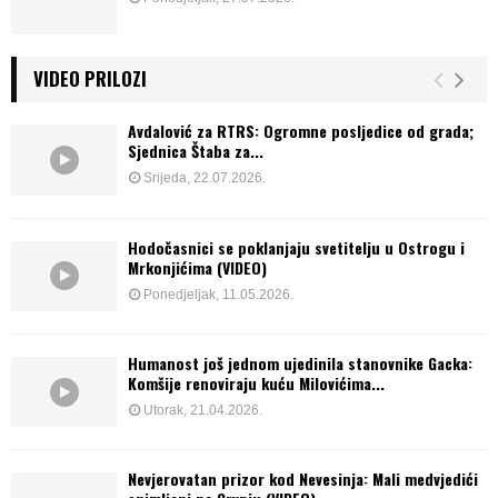
VIDEO PRILOZI
Avdalović za RTRS: Ogromne posljedice od grada;
Sjednica Štaba za...
Srijeda, 22.07.2026.
Hodočasnici se poklanjaju svetitelju u Ostrogu i
Mrkonjićima (VIDEO)
Ponedjeljak, 11.05.2026.
Humanost još jednom ujedinila stanovnike Gacka:
Komšije renoviraju kuću Milovićima...
Utorak, 21.04.2026.
Nevjerovatan prizor kod Nevesinja: Mali medvjedići