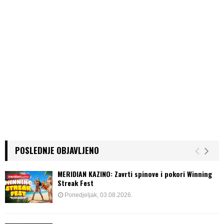
i
n
a
t
i
o
n
POSLEDNJE OBJAVLJENO
MERIDIAN KAZINO: Zavrti spinove i pokori Winning
Streak Fest
Ponedjeljak, 03.08.2026.