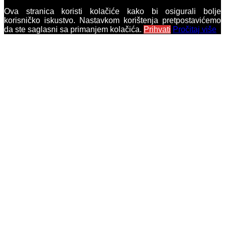
Ova stranica koristi kolačiće kako bi osigurali bolje
korisničko iskustvo. Nastavkom korištenja pretpostavićemo
da ste saglasni sa primanjem kolačića.
Prihvati
Pročitaj više