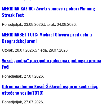
MERIDIAN KAZINO: Zavrti spinove i pokori Winning
Streak Fest
Ponedjeljak, 03.08.2026.
Utorak, 04.08.2026.
MERIDIANBET I UFC: Michael Oliveira pred debi u
Beogradskoj areni
Utorak, 28.07.2026.
Srijeda, 29.07.2026.
Vozač „audija“ povrijedio policajca i pobjegao prema
Foči
Ponedjeljak, 27.07.2026.
Odron na dionici Kosić-Šišković usporio saobraćaj,
oštećeno vozilo(FOTO)
Ponedjeljak, 27.07.2026.