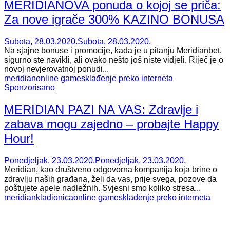
MERIDIANOVA ponuda o kojoj se priča:
Za nove igrače 300% KAZINO BONUSA
Subota, 28.03.2020.
Subota, 28.03.2020.
Na sjajne bonuse i promocije, kada je u pitanju Meridianbet,
sigurno ste navikli, ali ovako nešto još niste vidjeli. Riječ je o
novoj nevjerovatnoj ponudi...
meridian
online games
klađenje preko interneta
Sponzorisano
MERIDIAN PAZI NA VAS: Zdravlje i
zabava mogu zajedno – probajte Happy
Hour!
Ponedjeljak, 23.03.2020.
Ponedjeljak, 23.03.2020.
Meridian, kao društveno odgovorna kompanija koja brine o
zdravlju naših građana, želi da vas, prije svega, pozove da
poštujete apele nadležnih. Svjesni smo koliko stresa...
meridian
kladionica
online games
klađenje preko interneta