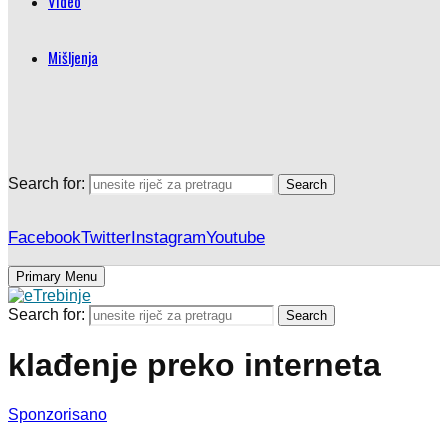
Video
Mišljenja
Search for:
Search
Facebook
Twitter
Instagram
Youtube
Primary Menu
Search for:
Search
klađenje preko interneta
Sponzorisano