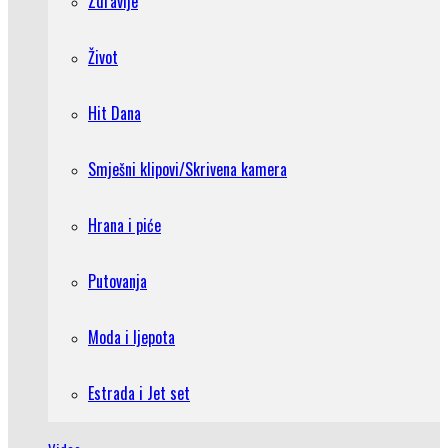
Zdravlje
Život
Hit Dana
Smješni klipovi/Skrivena kamera
Hrana i piće
Putovanja
Moda i ljepota
Estrada i Jet set