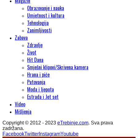
Magazin
Obrazovanje i nauka
Umjetnost i kultura
Tehnologija
Zanimljivosti
Zabava
Zdravlje
Život
Hit Dana
Smješni klipovi/Skrivena kamera
Hrana i piće
Putovanja
Moda i ljepota
Estrada i Jet set
Video
Mišljenja
Copyright © 2012 - 2023
eTrebinje.com
. Sva prava
zadržana.
Facebook
Twitter
Instagram
Youtube