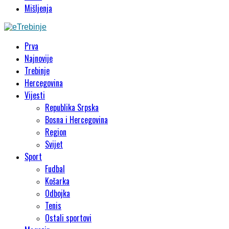
Mišljenja
Prva
Najnovije
Trebinje
Hercegovina
Vijesti
Republika Srpska
Bosna i Hercegovina
Region
Svijet
Sport
Fudbal
Košarka
Odbojka
Tenis
Ostali sportovi