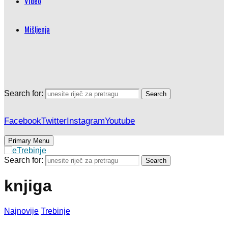
Video
Mišljenja
Search for:
Search
Facebook
Twitter
Instagram
Youtube
Primary Menu
Search for:
Search
knjiga
Najnovije
Trebinje