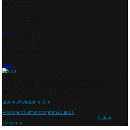
Arhiva članaka
August 2026
P
U
S
Č
P
S
N
1
2
3
4
5
6
7
8
9
10
11
12
13
14
15
16
17
18
19
20
21
22
23
24
25
26
27
28
29
30
31
« jul
Portal je nastao 2012. godine. Pratimo dešavanja iz gradova
i mjesta Istočne i stare Hercegovine, te regiona i svijeta.
Ukoliko želite da nam pošaljete tekst, sliku ili neku
informaciju slobodno nam se javite.
Kontakti: Telefon +387 66 148 087 ili email
urednik@etrebinje.com
Pratite nas
Facebook
Twitter
Instagram
Youtube
© 2012 - 2023 eTrebinje. Sva prava zadržana.
Uslovi
korištenja