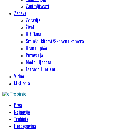
Zanimljivosti
Zabava
Zdravlje
Život
Hit Dana
Smješni klipovi/Skrivena kamera
Hrana i piće
Putovanja
Moda i ljepota
Estrada i Jet set
Video
Mišljenja
Prva
Najnovije
Trebinje
Hercegovina