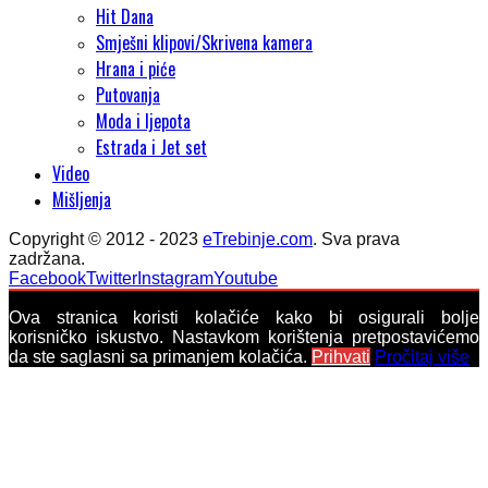
Hit Dana
Smješni klipovi/Skrivena kamera
Hrana i piće
Putovanja
Moda i ljepota
Estrada i Jet set
Video
Mišljenja
Copyright © 2012 - 2023
eTrebinje.com
. Sva prava
zadržana.
Facebook
Twitter
Instagram
Youtube
Ova stranica koristi kolačiće kako bi osigurali bolje
korisničko iskustvo. Nastavkom korištenja pretpostavićemo
da ste saglasni sa primanjem kolačića.
Prihvati
Pročitaj više