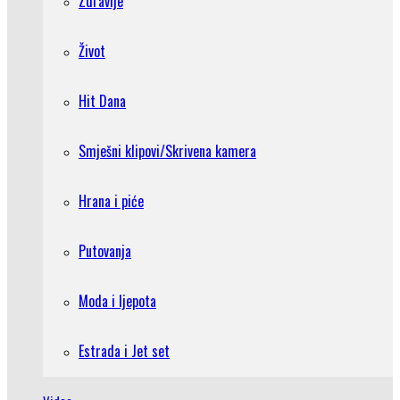
Zdravlje
Život
Hit Dana
Smješni klipovi/Skrivena kamera
Hrana i piće
Putovanja
Moda i ljepota
Estrada i Jet set