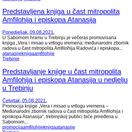
Predstavljena knjiga u čast mitropolita
Amfilohija i episkopa Atanasija
Ponedjeljak, 09.08.2021.
U Sabornom hramu u Trebinju je večeras promovisana
knjiga „Vera i misao u vrtlogu vremena: međunarodni zbornik
radova u čast mitropolita Amfilohija Radovića i episkopa...
atanasije
knjiga
amfilohije
Trebinje
Predstavljanje knjige u čast mitropolita
Amfilohija i episkopa Atanasija u nedjelju
u Trebinju
Četvrtak, 05.08.2021.
Promocija knjige „Vera i misao u vrtlogu vremena –
Međunarodni zbornik radova u čast mitropolita Amfilohija i
episkopa Atanasija“, trebinjskoj publici biće priređena u
Sabornom...
promocija
amfilohije
knjiga
atanasije