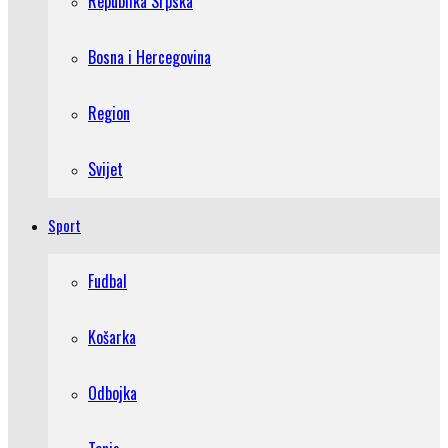
Republika Srpska
Bosna i Hercegovina
Region
Svijet
Sport
Fudbal
Košarka
Odbojka