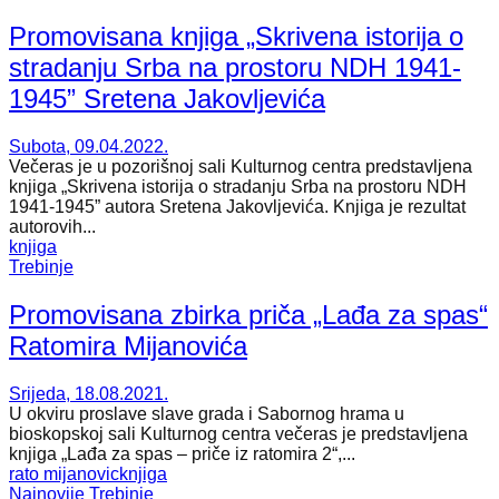
Promovisana knjiga „Skrivena istorija o
stradanju Srba na prostoru NDH 1941-
1945” Sretena Jakovljevića
Subota, 09.04.2022.
Večeras je u pozorišnoj sali Kulturnog centra predstavljena
knjiga „Skrivena istorija o stradanju Srba na prostoru NDH
1941-1945” autora Sretena Jakovljevića. Knjiga je rezultat
autorovih...
knjiga
Trebinje
Promovisana zbirka priča „Lađa za spas“
Ratomira Mijanovića
Srijeda, 18.08.2021.
U okviru proslave slave grada i Sabornog hrama u
bioskopskoj sali Kulturnog centra večeras je predstavljena
knjiga „Lađa za spas – priče iz ratomira 2“,...
rato mijanovic
knjiga
Najnovije
Trebinje