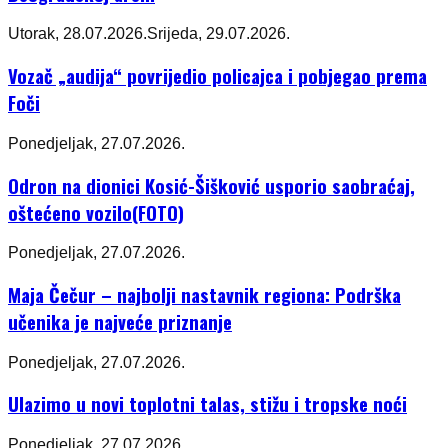
Utorak, 28.07.2026.
Srijeda, 29.07.2026.
Vozač „audija“ povrijedio policajca i pobjegao prema
Foči
Ponedjeljak, 27.07.2026.
Odron na dionici Kosić-Šišković usporio saobraćaj,
oštećeno vozilo(FOTO)
Ponedjeljak, 27.07.2026.
Maja Čečur – najbolji nastavnik regiona: Podrška
učenika je najveće priznanje
Ponedjeljak, 27.07.2026.
Ulazimo u novi toplotni talas, stižu i tropske noći
Ponedjeljak, 27.07.2026.