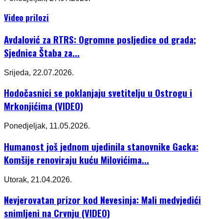
Video prilozi
Avdalović za RTRS: Ogromne posljedice od grada;
Sjednica Štaba za...
Srijeda, 22.07.2026.
Hodočasnici se poklanjaju svetitelju u Ostrogu i
Mrkonjićima (VIDEO)
Ponedjeljak, 11.05.2026.
Humanost još jednom ujedinila stanovnike Gacka:
Komšije renoviraju kuću Milovićima...
Utorak, 21.04.2026.
Nevjerovatan prizor kod Nevesinja: Mali medvjedići
snimljeni na Crvnju (VIDEO)