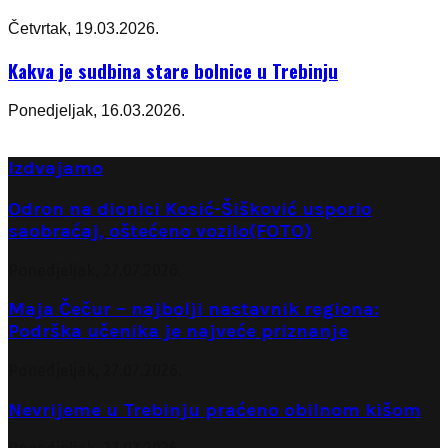
Četvrtak, 19.03.2026.
Kakva je sudbina stare bolnice u Trebinju
Ponedjeljak, 16.03.2026.
Izdvajamo
Odron na dionici Kosić-Šišković usporio
saobraćaj, oštećeno vozilo(FOTO)
Ponedjeljak, 27.07.2026.
Maja Čečur – najbolji nastavnik regiona:
Podrška učenika je najveće priznanje
Ponedjeljak, 27.07.2026.
Nevrijeme u Trebinju praćeno obilnom kišom