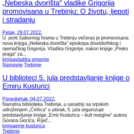
„Nebeska dvorišta” vladike Grigorija
promovisana u Trebinju: O životu, ljepoti
i stradanju
Petak, 29.07.2022.
U porti Sabornog hrama u Trebinju večeras je promovisana
nova knjiga „Nebeska dvorišta” episkopa diseldorfskog i
njemačkog Grigorija. Vladika Grigorije, nakon knjige „Preko
praga“ za...
knjiga
vladika grigorije
Najnovije
Trebinje
U biblioteci 5. jula predstavljanje knjige o
Emiru Кusturici
Ponedjeljak, 04.07.2022.
Narodna biblioteka Trebinje, u saradnji sa srpskim
udruženjem „Ćirilica“ u utorak, 5. jula organizuje
predstavljanje knjige „Emir Кusturica – kult margine“ autora
Gorana Gocića. Riječ...
knjiga
emir kusturica
Trebinje