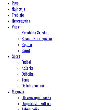
Prva
Najnovije
Trebinje
Hercegovina
Vijesti
Republika Srpska
Bosna i Hercegovina
Region
Svijet
Sport
Fudbal
Košarka
Odbojka
Tenis
Ostali sportovi
Magazin
Obrazovanje i nauka
Umjetnost i kultura
Tehnologija