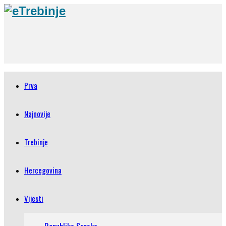
Prva
Najnovije
Trebinje
Hercegovina
Vijesti