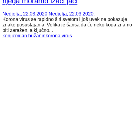
njega moramo izaći jači
Nedjelja, 22.03.2020.
Nedjelja, 22.03.2020.
Korona virus se rapidno širi svetom i još uvek ne pokazuje
znake posustajanja. Velika je šansa da će neko koga znamo
biti zaražen, a ključno...
konjic
milan bužanin
korona virus