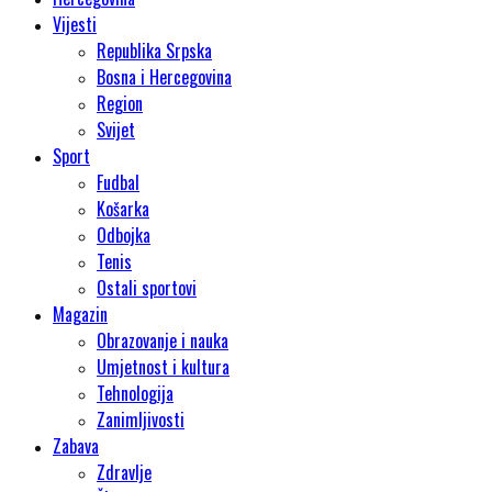
Vijesti
Republika Srpska
Bosna i Hercegovina
Region
Svijet
Sport
Fudbal
Košarka
Odbojka
Tenis
Ostali sportovi
Magazin
Obrazovanje i nauka
Umjetnost i kultura
Tehnologija
Zanimljivosti
Zabava
Zdravlje