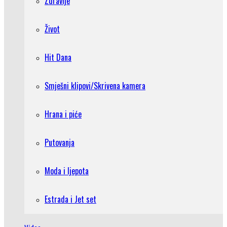
Zdravlje
Život
Hit Dana
Smješni klipovi/Skrivena kamera
Hrana i piće
Putovanja
Moda i ljepota
Estrada i Jet set