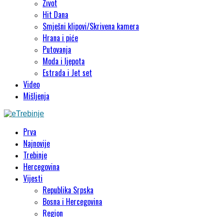
Život
Hit Dana
Smješni klipovi/Skrivena kamera
Hrana i piće
Putovanja
Moda i ljepota
Estrada i Jet set
Video
Mišljenja
Prva
Najnovije
Trebinje
Hercegovina
Vijesti
Republika Srpska
Bosna i Hercegovina
Region