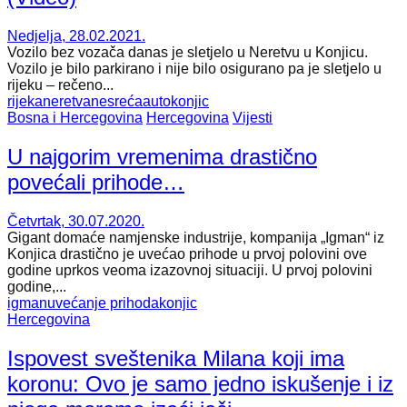
Nedjelja, 28.02.2021.
Vozilo bez vozača danas je sletjelo u Neretvu u Konjicu.
Vozilo je bilo parkirano i nije bilo osigurano pa je sletjelo u
rijeku – rečeno...
rijeka
neretva
nesreća
auto
konjic
Bosna i Hercegovina
Hercegovina
Vijesti
U najgorim vremenima drastično
povećali prihode…
Četvrtak, 30.07.2020.
Gigant domaće namjenske industrije, kompanija „Igman“ iz
Konjica drastično je uvećao prihode u prvoj polovini ove
godine uprkos veoma izazovnoj situaciji. U prvoj polovini
godine,...
igman
uvećanje prihoda
konjic
Hercegovina
Ispovest sveštenika Milana koji ima
koronu: Ovo je samo jedno iskušenje i iz