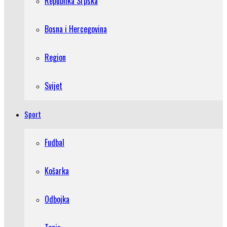
Republika Srpska
Bosna i Hercegovina
Region
Svijet
Sport
Fudbal
Košarka
Odbojka