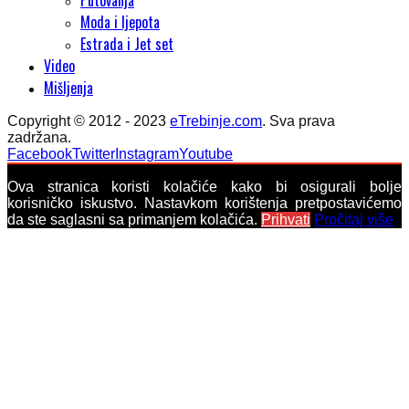
Moda i ljepota
Estrada i Jet set
Video
Mišljenja
Copyright © 2012 - 2023
eTrebinje.com
. Sva prava
zadržana.
Facebook
Twitter
Instagram
Youtube
Ova stranica koristi kolačiće kako bi osigurali bolje
korisničko iskustvo. Nastavkom korištenja pretpostavićemo
da ste saglasni sa primanjem kolačića.
Prihvati
Pročitaj više