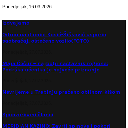
Ponedjeljak, 16.03.2026.
Izdvajamo
Odron na dionici Kosić-Šišković usporio
saobraćaj, oštećeno vozilo(FOTO)
Ponedjeljak, 27.07.2026.
Maja Čečur – najbolji nastavnik regiona:
Podrška učenika je najveće priznanje
Ponedjeljak, 27.07.2026.
Nevrijeme u Trebinju praćeno obilnom kišom
Ponedjeljak, 27.07.2026.
Sponzorisani članci
MERIDIAN KAZINO: Zavrti spinove i pokori