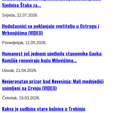
Sjednica Štaba za...
Srijeda, 22.07.2026.
Hodočasnici se poklanjaju svetitelju u Ostrogu i
Mrkonjićima (VIDEO)
Ponedjeljak, 11.05.2026.
Humanost još jednom ujedinila stanovnike Gacka:
Komšije renoviraju kuću Milovićima...
Utorak, 21.04.2026.
Nevjerovatan prizor kod Nevesinja: Mali medvjedići
snimljeni na Crvnju (VIDEO)
Četvrtak, 19.03.2026.
Kakva je sudbina stare bolnice u Trebinju