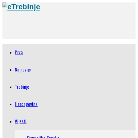
Prva
Najnovije
Trebinje
Hercegovina
Vijesti