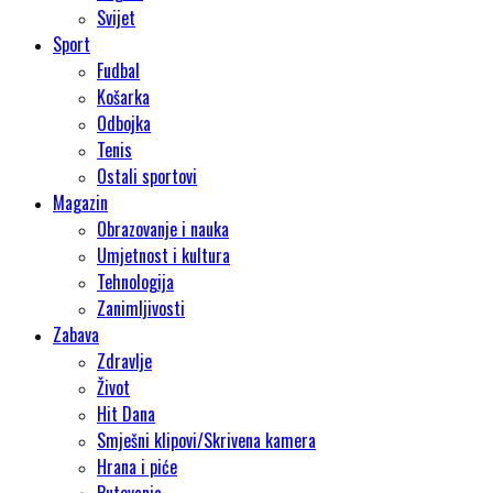
Svijet
Sport
Fudbal
Košarka
Odbojka
Tenis
Ostali sportovi
Magazin
Obrazovanje i nauka
Umjetnost i kultura
Tehnologija
Zanimljivosti
Zabava
Zdravlje
Život
Hit Dana
Smješni klipovi/Skrivena kamera
Hrana i piće
Putovanja