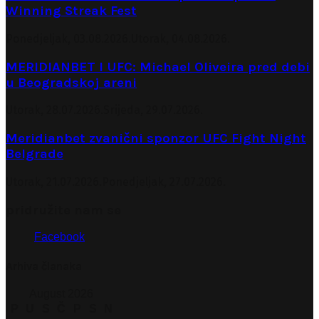
Winning Streak Fest
Ponedjeljak, 03.08.2026.
Utorak, 04.08.2026.
MERIDIANBET I UFC: Michael Oliveira pred debi
u Beogradskoj areni
Utorak, 28.07.2026.
Srijeda, 29.07.2026.
Meridianbet zvanični sponzor UFC Fight Night
Belgrade
Utorak, 21.07.2026.
Ponedjeljak, 27.07.2026.
pridružite nam se
Facebook
Arhiva članaka
August 2026
P
U
S
Č
P
S
N