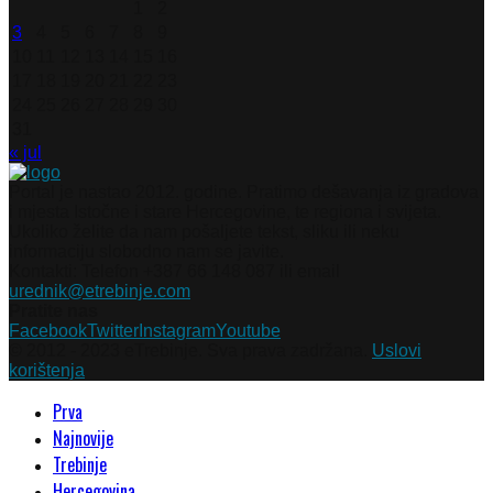
1
2
3
4
5
6
7
8
9
10
11
12
13
14
15
16
17
18
19
20
21
22
23
24
25
26
27
28
29
30
31
« jul
Portal je nastao 2012. godine. Pratimo dešavanja iz gradova
i mjesta Istočne i stare Hercegovine, te regiona i svijeta.
Ukoliko želite da nam pošaljete tekst, sliku ili neku
informaciju slobodno nam se javite.
Kontakti: Telefon +387 66 148 087 ili email
urednik@etrebinje.com
Pratite nas
Facebook
Twitter
Instagram
Youtube
© 2012 - 2023 eTrebinje. Sva prava zadržana.
Uslovi
korištenja
Prva
Najnovije
Trebinje
Hercegovina