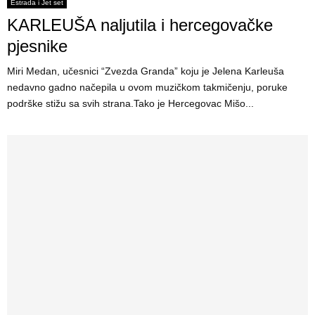
E
Estrada i Jet set
KARLEUŠA naljutila i hercegovačke
N
pjesnike
Miri Medan, učesnici “Zvezda Granda” koju je Jelena Karleuša
U
nedavno gadno načepila u ovom muzičkom takmičenju, poruke
podrške stižu sa svih strana.Tako je Hercegovac Mišo...