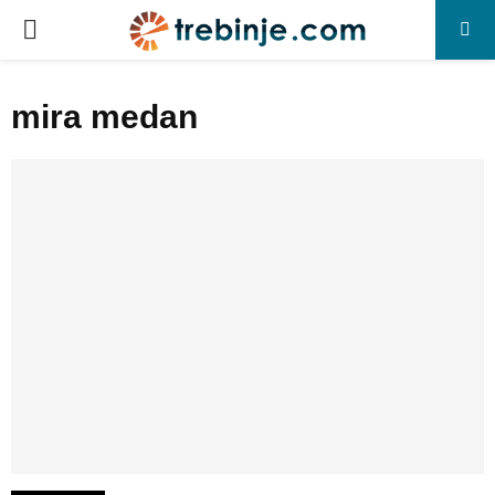
P
R
mira medan
I
M
A
R
Y
M