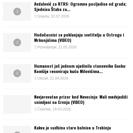
Avdalović za RTRS: Ogromne posljedice od grada;
Sjednica Štaba za...
Srijeda, 22.07.2026.
Hodočasnici se poklanjaju svetitelju u Ostrogu i
Mrkonjićima (VIDEO)
Ponedjeljak, 11.05.2026.
Humanost još jednom ujedinila stanovnike Gacka:
Komšije renoviraju kuću Milovićima...
Utorak, 21.04.2026.
Nevjerovatan prizor kod Nevesinja: Mali medvjedići
snimljeni na Crvnju (VIDEO)
Četvrtak, 19.03.2026.
Kakva je sudbina stare bolnice u Trebinju