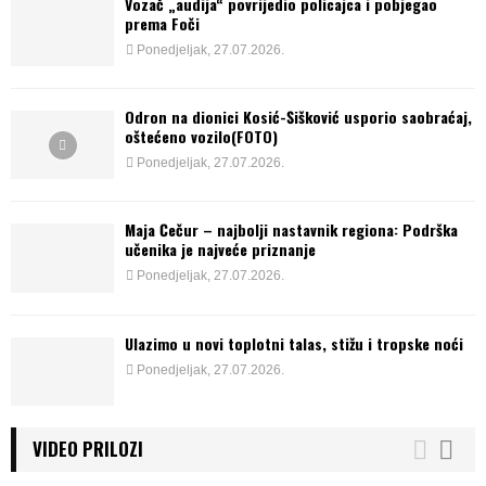
Vozač „audija“ povrijedio policajca i pobjegao
prema Foči
Ponedjeljak, 27.07.2026.
Odron na dionici Kosić-Šišković usporio saobraćaj,
oštećeno vozilo(FOTO)
Ponedjeljak, 27.07.2026.
Maja Čečur – najbolji nastavnik regiona: Podrška
učenika je najveće priznanje
Ponedjeljak, 27.07.2026.
Ulazimo u novi toplotni talas, stižu i tropske noći
Ponedjeljak, 27.07.2026.
VIDEO PRILOZI