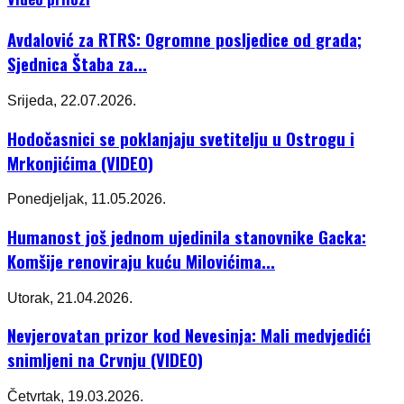
Avdalović za RTRS: Ogromne posljedice od grada;
Sjednica Štaba za...
Srijeda, 22.07.2026.
Hodočasnici se poklanjaju svetitelju u Ostrogu i
Mrkonjićima (VIDEO)
Ponedjeljak, 11.05.2026.
Humanost još jednom ujedinila stanovnike Gacka:
Komšije renoviraju kuću Milovićima...
Utorak, 21.04.2026.
Nevjerovatan prizor kod Nevesinja: Mali medvjedići
snimljeni na Crvnju (VIDEO)
Četvrtak, 19.03.2026.