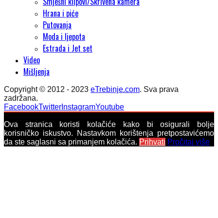
Smješni klipovi/Skrivena kamera
Hrana i piće
Putovanja
Moda i ljepota
Estrada i Jet set
Video
Mišljenja
Copyright © 2012 - 2023
eTrebinje.com
. Sva prava
zadržana.
Facebook
Twitter
Instagram
Youtube
Ova stranica koristi kolačiće kako bi osigurali bolje
korisničko iskustvo. Nastavkom korištenja pretpostavićemo
da ste saglasni sa primanjem kolačića.
Prihvati
Pročitaj više