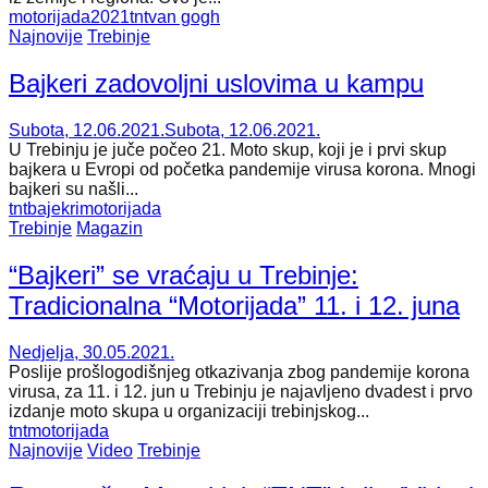
motorijada
2021
tnt
van gogh
Najnovije
Trebinje
Bajkeri zadovoljni uslovima u kampu
Subota, 12.06.2021.
Subota, 12.06.2021.
U Trebinju je juče počeo 21. Moto skup, koji je i prvi skup
bajkera u Evropi od početka pandemije virusa korona. Mnogi
bajkeri su našli...
tnt
bajekri
motorijada
Trebinje
Magazin
“Bajkeri” se vraćaju u Trebinje:
Tradicionalna “Motorijada” 11. i 12. juna
Nedjelja, 30.05.2021.
Poslije prošlogodišnjeg otkazivanja zbog pandemije korona
virusa, za 11. i 12. jun u Trebinju je najavljeno dvadest i prvo
izdanje moto skupa u organizaciji trebinjskog...
tnt
motorijada
Najnovije
Video
Trebinje