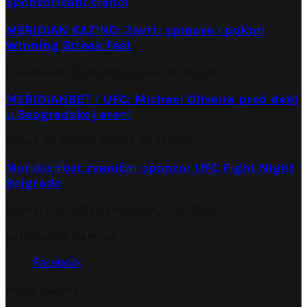
Sponzorisani članci
MERIDIAN KAZINO: Zavrti spinove i pokori
Winning Streak Fest
Ponedjeljak, 03.08.2026.
Utorak, 04.08.2026.
MERIDIANBET I UFC: Michael Oliveira pred debi
u Beogradskoj areni
Utorak, 28.07.2026.
Srijeda, 29.07.2026.
Meridianbet zvanični sponzor UFC Fight Night
Belgrade
Utorak, 21.07.2026.
Ponedjeljak, 27.07.2026.
pridružite nam se
Facebook
Arhiva članaka