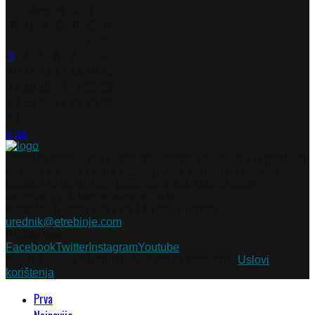
August 2026
P
U
S
Č
P
S
N
1
2
3
4
5
6
7
8
9
10
11
12
13
14
15
16
17
18
19
20
21
22
23
24
25
26
27
28
29
30
31
« jul
Portal je nastao 2012. godine. Pratimo dešavanja iz gradova
i mjesta Istočne i stare Hercegovine, te regiona i svijeta.
Ukoliko želite da nam pošaljete tekst, sliku ili neku
informaciju slobodno nam se javite.
Kontakti: Telefon +387 66 148 087 ili email
urednik@etrebinje.com
Pratite nas
Facebook
Twitter
Instagram
Youtube
© 2012 - 2023 eTrebinje. Sva prava zadržana.
Uslovi
korištenja
Prva