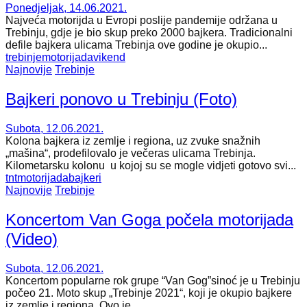
Ponedjeljak, 14.06.2021.
Najveća motorijda u Evropi poslije pandemije održana u
Trebinju, gdje je bio skup preko 2000 bajkera. Tradicionalni
defile bajkera ulicama Trebinja ove godine je okupio...
trebinje
motorijada
vikend
Najnovije
Trebinje
Bajkeri ponovo u Trebinju (Foto)
Subota, 12.06.2021.
Kolona bajkera iz zemlje i regiona, uz zvuke snažnih
„mašina“, prodefilovalo je večeras ulicama Trebinja.
Kilometarsku kolonu u kojoj su se mogle vidjeti gotovo svi...
tnt
motorijada
bajkeri
Najnovije
Trebinje
Koncertom Van Goga počela motorijada
(Video)
Subota, 12.06.2021.
Koncertom popularne rok grupe “Van Gog”sinoć je u Trebinju
počeo 21. Moto skup „Trebinje 2021“, koji je okupio bajkere
iz zemlje i regiona. Ovo je...