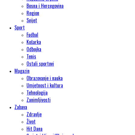
Bosna i Hercegovina
Region
Svijet
Sport
Fudbal
Košarka
Odbojka
Tenis
Ostali sportovi
Magazin
Obrazovanje i nauka
Umjetnost i kultura
Tehnologija
Zanimljivosti
Zabava
Zdravlje
Život
Hit Dana