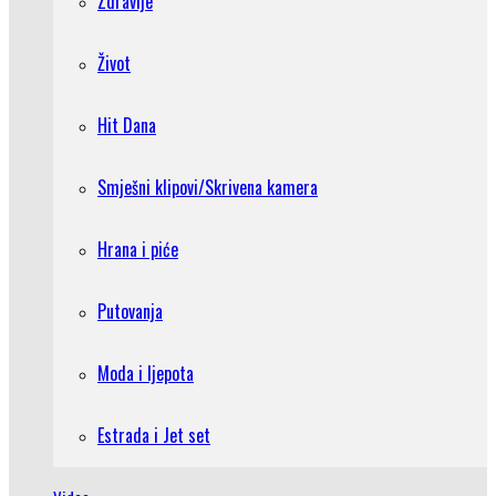
Zdravlje
Život
Hit Dana
Smješni klipovi/Skrivena kamera
Hrana i piće
Putovanja
Moda i ljepota
Estrada i Jet set