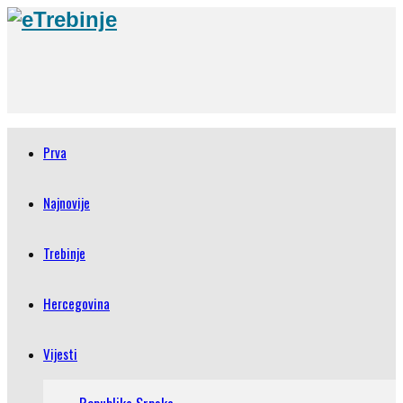
Prva
Najnovije
Trebinje
Hercegovina
Vijesti