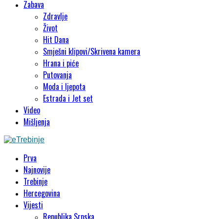
Zabava
Zdravlje
Život
Hit Dana
Smješni klipovi/Skrivena kamera
Hrana i piće
Putovanja
Moda i ljepota
Estrada i Jet set
Video
Mišljenja
Prva
Najnovije
Trebinje
Hercegovina
Vijesti
Republika Srpska