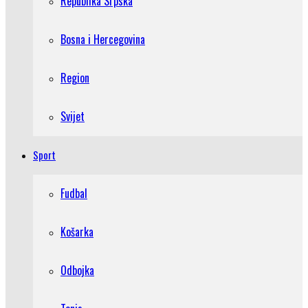
Republika Srpska
Bosna i Hercegovina
Region
Svijet
Sport
Fudbal
Košarka
Odbojka