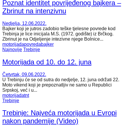
Poznat identitet povrijeđenog bajkera –
Zbrinut na intenzivnu
Nedjelja, 12.06.2022.
Bajker koji je jutros zadobio teške tjelesne povrede kod
Trebinja je lice inicijala M.S. (1972. godište) iz Brčkog.
Zbrinut je na Odjeljenje intezivne njege Bolnice...
motorijada
povreda
bajker
Najnovije
Trebinje
Motorijada od 10. do 12. juna
Četvrtak, 09.06.2022.
U Trebinju će se od sutra do nedjelje, 12. juna održati 22.
Moto vikend koji je prepoznatljiv ne samo u Republici
Srpskoj, već i u...
motorijada
tnt
Trebinje
Trebinje: Najveća motorijada u Evropi
nakon pandemije (Video)