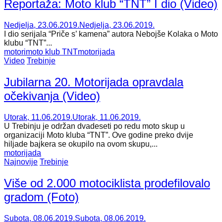
Reportaža: Moto klub “TNT” I dio (Video)
Nedjelja, 23.06.2019.
Nedjelja, 23.06.2019.
I dio serijala “Priče s’ kamena” autora Nebojše Kolaka o Moto
klubu “TNT”...
motori
moto klub TNT
motorijada
Video
Trebinje
Jubilarna 20. Motorijada opravdala
očekivanja (Video)
Utorak, 11.06.2019.
Utorak, 11.06.2019.
U Trebinju je održan dvadeseti po redu moto skup u
organizaciji Moto kluba “TNT”. Ove godine preko dvije
hiljade bajkera se okupilo na ovom skupu,...
motorijada
Najnovije
Trebinje
Više od 2.000 motociklista prodefilovalo
gradom (Foto)
Subota, 08.06.2019.
Subota, 08.06.2019.