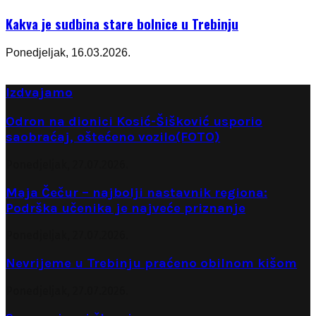
Kakva je sudbina stare bolnice u Trebinju
Ponedjeljak, 16.03.2026.
Izdvajamo
Odron na dionici Kosić-Šišković usporio
saobraćaj, oštećeno vozilo(FOTO)
Ponedjeljak, 27.07.2026.
Maja Čečur – najbolji nastavnik regiona:
Podrška učenika je najveće priznanje
Ponedjeljak, 27.07.2026.
Nevrijeme u Trebinju praćeno obilnom kišom
Ponedjeljak, 27.07.2026.