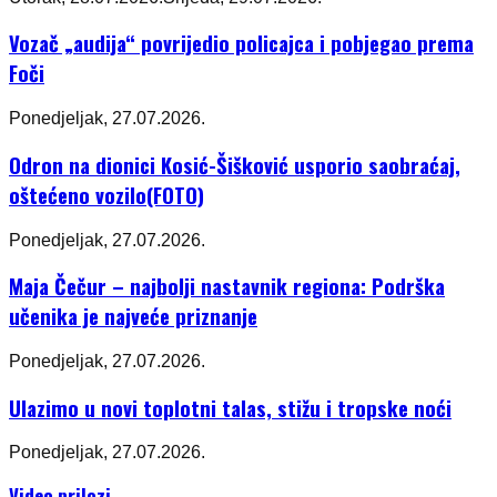
Vozač „audija“ povrijedio policajca i pobjegao prema
Foči
Ponedjeljak, 27.07.2026.
Odron na dionici Kosić-Šišković usporio saobraćaj,
oštećeno vozilo(FOTO)
Ponedjeljak, 27.07.2026.
Maja Čečur – najbolji nastavnik regiona: Podrška
učenika je najveće priznanje
Ponedjeljak, 27.07.2026.
Ulazimo u novi toplotni talas, stižu i tropske noći
Ponedjeljak, 27.07.2026.
Video prilozi